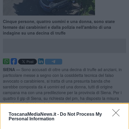
Cinque persone, quattro uomini e una donna, sono state
fermate dai carabinieri e dalla polizia nell'ambito di una
indagine su una decina di truffe
SIENA —
Sono accusati di oltre una decina di truffe ad anziani, in
particolare messe a segno con la cosiddetta tecnica del falso
avvocato o carabiniere, si tratta di una presunta banda che
sarebbe composta da 4 uomini ed una donna, tutti di origine
campana ma con una predilezione per la provincia di Siena. Per i
quattro il gip di Siena, su richiesta del pm, ha disposto la misura
cautelare dell’obbligo di dimora nel territorio dei rispettivi comuni di
residenza.
ToscanaMediaNews.it -
Do Not Process My
Le indagini dei carabinieri di Siena sono partite da una serie di
Personal Information
truffe consumate nell'arco di un anno tra
Aprile 2022 e Marzo 2023