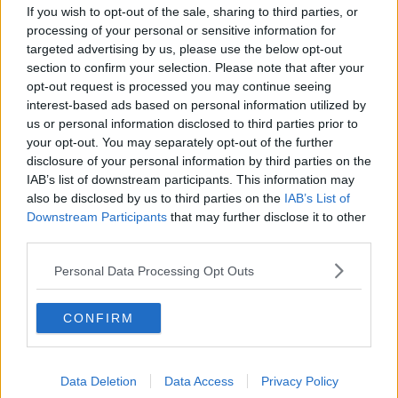
che ha portato ad una parziale convergenza investigativa con la
If you wish to opt-out of the sale, sharing to third parties, or
Squadra Mobile di Siena per ricostruire le azioni e giungere
processing of your personal or sensitive information for
all’identificazione dei singoli componenti.
targeted advertising by us, please use the below opt-out
section to confirm your selection. Please note that after your
opt-out request is processed you may continue seeing
interest-based ads based on personal information utilized by
Il modus operandi
utilizzato dal gruppo secondo l'ipotesi
us or personal information disclosed to third parties prior to
investigativa sarebbe il seguente: la vittima riceve una prima
your opt-out. You may separately opt-out of the further
telefonata sulla propria utenza fissa da parte di un soggetto che,
disclosure of your personal information by third parties on the
qualificatosi come avvocato, le comunica che un proprio congiunto
IAB’s list of downstream participants. This information may
ha causato un grave incidente e si trova in caserma e che, per
also be disclosed by us to third parties on the
IAB’s List of
poter essere liberato, è necessario versare una cospicua somma di
Downstream Participants
that may further disclose it to other
denaro. Per isolare la vittima il telefonista le chiede di avere il suo
third parties.
numero di cellulare sul quale, così le viene detto, verrà contattata
dal maresciallo che si sta occupando del caso. Dopo poco ecco
Personal Data Processing Opt Outs
squillare il cellulare e, come preannunciato, il finto maresciallo
spiega alla vittima come fare per aiutare il proprio congiunto. Le
precisa che di lì a poco arriverà a casa un collaboratore al quale
CONFIRM
dovrà dare soldi e gioielli. Pochi minuti dopo giunge alla porta della
vittima il collaboratore che, ben vestito e dai modi affabili, si
presenta e riceve dalle mani della vittima soldi e gioielli. A quel
Data Deletion
Data Access
Privacy Policy
punto il gruppo fugge, potendo contare su veicoli presi a noleggio