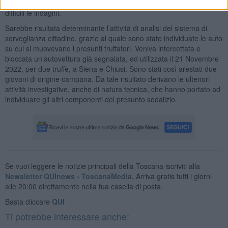
da terze persone o società compiacenti, così rendendo ancora più
difficili le indagini.
Sarebbe risultata determinante l’attività di analisi del sistema di
sorveglianza cittadino, grazie al quale sono state individuate le auto
su cui si muovevano i presunti truffatori. Veniva intercettata e
bloccata un’autovettura già segnalata, ed utilizzata il 21 Novembre
2022, per due truffe, a Siena e Chiusi. Sono stati così arestati due
giovani di origine campana. Da tale risultato derivano le ulteriori
attività investigative, anche di natura tecnica, che hanno portato ad
individuare gli altri componenti del presunto sodalizio.
Se vuoi leggere le notizie principali della Toscana iscriviti alla
Newsletter QUInews - ToscanaMedia.
Arriva gratis tutti i giorni
alle 20:00 direttamente nella tua casella di posta.
Basta cliccare
QUI
Ti potrebbe interessare anche: