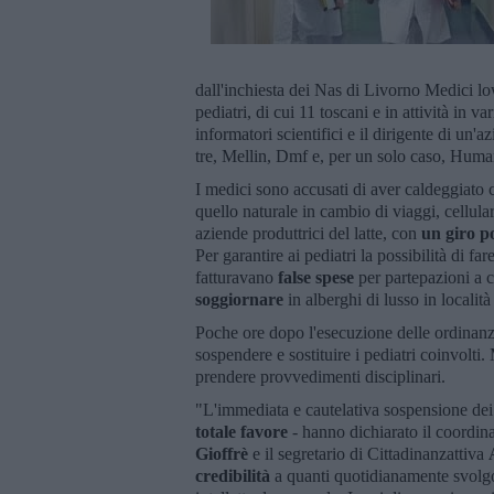
dall'inchiesta dei Nas di Livorno Medici low
pediatri, di cui 11 toscani e in attività in v
informatori scientifici e il dirigente di un
tre, Mellin, Dmf e, per un solo caso, Human
I medici sono accusati di aver caldeggiato c
quello naturale in cambio di viaggi, cellulari,
aziende produttrici del latte, con
un giro p
Per garantire ai pediatri la possibilità di f
fatturavano
false spese
per partepazioni a 
soggiornare
in alberghi di lusso in localit
Poche ore dopo l'esecuzione delle ordinanze
sospendere e sostituire i pediatri coinvolti
prendere provvedimenti disciplinari.
"L'immediata e cautelativa sospensione dei p
totale favore
- hanno dichiarato il coordina
Gioffrè
e il segretario di Cittadinanzattiva
credibilità
a quanti quotidianamente svolgo