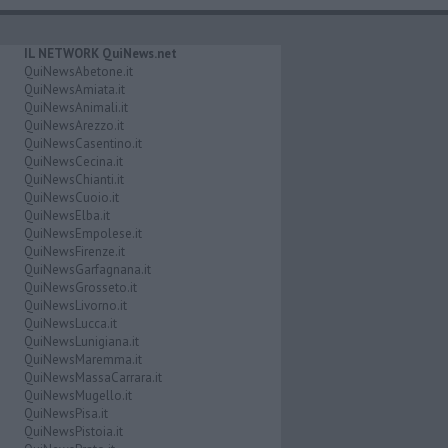
IL NETWORK QuiNews.net
QuiNewsAbetone.it
QuiNewsAmiata.it
QuiNewsAnimali.it
QuiNewsArezzo.it
QuiNewsCasentino.it
QuiNewsCecina.it
QuiNewsChianti.it
QuiNewsCuoio.it
QuiNewsElba.it
QuiNewsEmpolese.it
QuiNewsFirenze.it
QuiNewsGarfagnana.it
QuiNewsGrosseto.it
QuiNewsLivorno.it
QuiNewsLucca.it
QuiNewsLunigiana.it
QuiNewsMaremma.it
QuiNewsMassaCarrara.it
QuiNewsMugello.it
QuiNewsPisa.it
QuiNewsPistoia.it