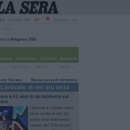
25°
37°
EO:
FIRENZE
QuiNews.net
enica
09 Agosto 2026
genzia
Pubblicità
Contatti
Network
A
PISTOIA
PRATO
SIENA
scana
Nuova scossa di terremoto a Pisa
Fiamme in abitazione, an
L'articolo di ieri più letto
ore a 61 anni in un incidente sul
voro
L'allarme è scattato nella
tarda serata di ieri. Sul
posto sono intervenuti i
sanitari del 118 ma per