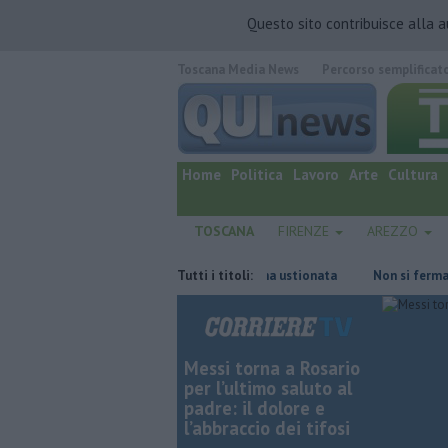
Questo sito contribuisce alla 
Toscana Media News
Percorso semplificat
quotidiano online.
Home
Politica
Lavoro
Arte
Cultura
TOSCANA
FIRENZE
AREZZO
isa
Fiamme in abitazione, anziana ustionata
Tutti i titoli:
Non si ferma all'alt,
Messi torna a Rosario
per l’ultimo saluto al
padre: il dolore e
l’abbraccio dei tifosi