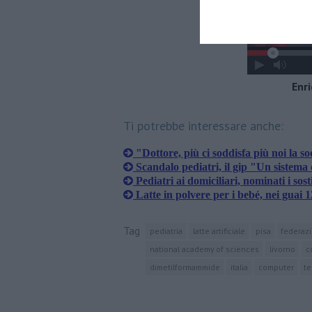
Enri
Ti potrebbe interessare anche:
"Dottore, più ci soddisfa più noi la s
Scandalo pediatri, il gip "Un sistema 
Pediatri ai domiciliari, nominati i sosti
Latte in polvere per i bebé, nei guai 1
Tag
pediatria
latte artificiale
pisa
federazi
national academy of sciences
livorno
c
dimetilformammide
italia
computer
te