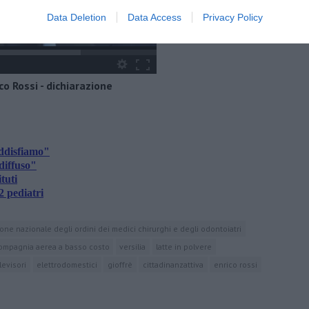
Data Deletion
Data Access
Privacy Policy
co Rossi - dichiarazione
oddisfiamo"
diffuso"
tuti
2 pediatri
one nazionale degli ordini dei medici chirurghi e degli odontoiatri
ompagnia aerea a basso costo
versilia
latte in polvere
levisori
elettrodomestici
gioffrè
cittadinanzattiva
enrico rossi