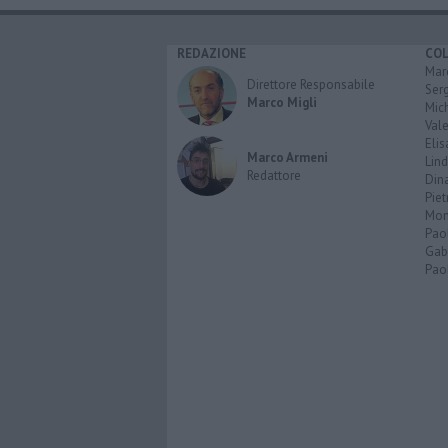
REDAZIONE
CO
Marc
Direttore Responsabile
Serg
Marco Migli
Mic
Vale
Elis
Marco Armeni
Lind
Redattore
Dina
Piet
Mon
Pao
Gabr
Paol