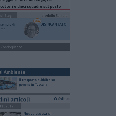
icotteri e dieci squadre sul posto
ui Blog
di Adolfo Santoro
DISINCANTATO
esempio di
ismo
Condoglianze
ui Ambiente
​Il trasporto pubblico su
gomma in Toscana
imi articoli
Vedi tutti
ttualità
Nuova scossa di