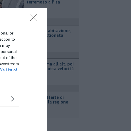
terremoto a Pisa
ronaca
Fiamme in abitazione,
sonal or
anziana ustionata
ection to
ou may
 personal
ronaca
out of the
Non si ferma all'alt, poi
 downstream
la fuga a tutta velocità
B’s List of
ttualità
​Tutte le offerte di
lavoro per la regione
Toscana