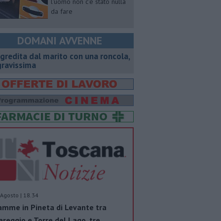
l'uomo non c'è stato nulla
da fare
DOMANI AVVENNE
gredita dal marito con una roncola,
gravissima
Agosto | 18.34
amme in Pineta di Levante tra
areggio e Torre del Lago, tre