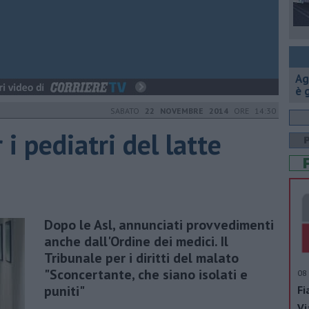
Ag
è 
SABATO
22 NOVEMBRE 2014
ORE 14:30
i pediatri del latte
Dopo le Asl, annunciati provvedimenti
anche dall'Ordine dei medici. Il
Tribunale per i diritti del malato
"Sconcertante, che siano isolati e
08 
puniti"
Fi
Vi