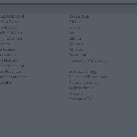
LLABORATORI
CATEGORIE
ella Bitozzi
Politica
io Braccini
Lavoro
hele Bufalino
Arte
ntina Caffieri
Cultura
a Cosci
Cronaca
a Giuliani
Attualità
 Laurenzi
Trasmissioni
ro Mattonai
Imprese & Professioni
ica Nocciolini
lo Nocentini
Le notizie di oggi
iele Santarnecchi
Più Letti della settimana
a Silvi
Più Letti del mese
Archivio Notizie
Persone
Toscani in TV