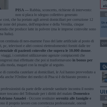
el
PISA —
Rabbia, sconcerto, richieste di intervento:
Q
non si placa lo sdegno collettivo generato
 cost, che ha portato agli arresti domiciliari per corruzione 12
​Un 
arie zone del pisano, dell'empolese e della Versilia, cinque
civ
'azienda che produce latte in polvere (ma le imprese coinvolte sono
a Italia).
on centinaia di neo-mamme l'uso del latte artificiale al posto di
QUI
 pc, televisori e altri costosi elettrodomestici forniti dalle tre
otenziale di pazienti coinvolte che supera le 10.000 donne
.
are viaggi, i corruttori utilizzavano agenzie compiacenti che
congressi mai effettuate che poi si trasformavano
in bonus per
à alla moda, magari con la moglie al seguito.
Q
 di custodia cautelare ai domiciliari, le Asl hanno provveduto a
. Ma anche l'Ordine dei medici di Pisa si è dichiarato pronto a
rofessionisti da parte delle aziende sanitarie incontra il nostro
Ult
tore toscano del Tribunale per i diritti del malato
Domenico
A
Adriano Amadei
- Occorre restituire
serenità alle famiglie e
no il proprio lavoro con correttezza professionale, onestà