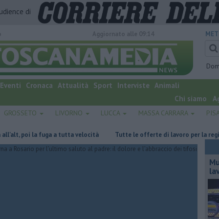
audience di
o
Aggiornato alle 09:14
MET
Dom
Eventi
Cronaca
Attualità
Sport
Interviste
Animali
Chi siamo
A
GROSSETO
LIVORNO
LUCCA
MASSA CARRARA
PIS
 poi la fuga a tutta velocità
​Tutte le offerte di lavoro per la regione To
Mu
la