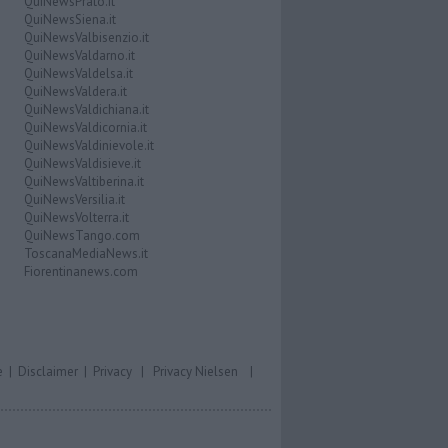
QuiNewsPrato.it
QuiNewsSiena.it
QuiNewsValbisenzio.it
QuiNewsValdarno.it
QuiNewsValdelsa.it
QuiNewsValdera.it
QuiNewsValdichiana.it
QuiNewsValdicornia.it
QuiNewsValdinievole.it
QuiNewsValdisieve.it
QuiNewsValtiberina.it
QuiNewsVersilia.it
QuiNewsVolterra.it
QuiNewsTango.com
ToscanaMediaNews.it
Fiorentinanews.com
e
|
Disclaimer
|
Privacy
|
Privacy Nielsen
|