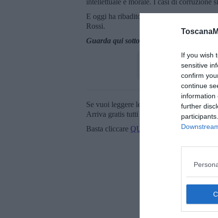
intellettuale e morale. I casi di corruzione 
E oggi ha ribadito la necessità di intervent
Rossi.
ToscanaM
Guarda qui sotto la dichiarazione integral
If you wish 
sensitive in
confirm you
continue se
information 
Se vuoi leggere le notizie principali della T
further disc
Arriva gratis tutti i giorni alle 20:00 dirett
participants
Downstream 
Basta cliccare
QUI
Persona