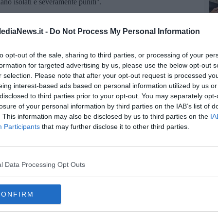
siano isolati e severamente puniti".
i in tempi molto rapidi anche il presidente della Regione Enrico
ediaNews.it -
Do Not Process My Personal Information
C
e in video di Rossi sullo scandalo dei pediatri
to opt-out of the sale, sharing to third parties, or processing of your per
formation for targeted advertising by us, please use the below opt-out s
r selection. Please note that after your opt-out request is processed y
eing interest-based ads based on personal information utilized by us or
C
disclosed to third parties prior to your opt-out. You may separately opt-
oscana iscriviti alla
Newsletter QUInews - ToscanaMedia.
losure of your personal information by third parties on the IAB’s list of
amente nella tua casella di posta.
. This information may also be disclosed by us to third parties on the
IA
Participants
that may further disclose it to other third parties.
A
l Data Processing Opt Outs
CONFIRM