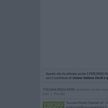
TOSCANA MEDIA NEWS
quotidiano on line regis
Durc
|
Provider
Toscana Media Channel srl
- V
redazione@toscanamedia.it