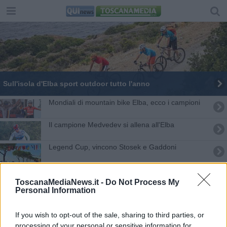
Sull'isola d'Elba sport outdoor tutto l'anno
Mondiali di mountain bike Elba, ecco i campioni
Il campione Medvedev si allena all'Elba
Legend Cup, vincono Stosek e Gaddoni
Mtb, l'Elba palestra per le Olimpiadi di Tokyo
ToscanaMediaNews.it -
Do Not Process My
Personal Information
L'Elba fra le 15 isole più belle del mondo
I Mondiali di mountain bike all'Elba
If you wish to opt-out of the sale, sharing to third parties, or
processing of your personal or sensitive information for