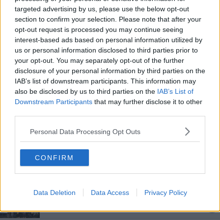
Internazionali d'Italia, domina Henrique Avancini
targeted advertising by us, please use the below opt-out
section to confirm your selection. Please note that after your
opt-out request is processed you may continue seeing
Incidente per il campione Leonardo Paez
interest-based ads based on personal information utilized by
us or personal information disclosed to third parties prior to
Il campione Melandri si rilassa all'Elba
your opt-out. You may separately opt-out of the further
disclosure of your personal information by third parties on the
Elba paradiso dei bikers, accordo con Scott Italia
IAB’s list of downstream participants. This information may
also be disclosed by us to third parties on the
IAB’s List of
Vacanza in mountain bike all'Elba per Fontana
Downstream Participants
that may further disclose it to other
third parties.
A San Valentino l'Elba è l'isola degli innamorati
Personal Data Processing Opt Outs
L'Elba sede dei Mondiali di mountain bike 2021
CONFIRM
Grande entusiasmo per la Capoliveri Legend Cup
I Mondiali di mountain bike sbarcano all'Elba
Data Deletion
Data Access
Privacy Policy
Tutti gli eventi della Città toscana dello Sport