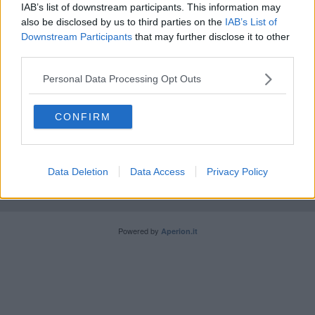
IAB’s list of downstream participants. This information may
Sbaglia manovra e si ribalta col muletto
also be disclosed by us to third parties on the
IAB’s List of
Downstream Participants
that may further disclose it to other
third parties.
Personal Data Processing Opt Outs
Editore Toscana Media Channel srl - Via Dei Martelli, 8 -
CONFIRM
50129 FIRENZE - info@toscanamediachannel.it. TOSCANA
MEDIA NEWS quotidiano on line registrato presso il
Tribunale di Firenze al n. 5935 del 27.09.2013. Iscrizione
ROC 22105 - C.F. e P.Iva 0620787048
Data Deletion
Data Access
Privacy Policy
Fatturazione Elettronica M5UXCR1 |
Privacy Nielsen
Direttore responsabile Marco Migli
Powered by
Aperion.it