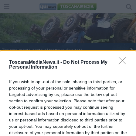
Trovato morto sotto al trattore ribaltato
Trovato senza vita l'uomo scomparso nel Pratese
ToscanaMediaNews.it -
Do Not Process My
Personal Information
Colti da malore, paura nei boschi pratesi - VIDEO
If you wish to opt-out of the sale, sharing to third parties, or
processing of your personal or sensitive information for
Cade nel bosco, recuperato con il verricello
targeted advertising by us, please use the below opt-out
section to confirm your selection. Please note that after your
Uomo scomparso in Valbisenzio, ore di ricerche
opt-out request is processed you may continue seeing
interest-based ads based on personal information utilized by
Uomo disperso, notte di ricerche a Cavarzano
us or personal information disclosed to third parties prior to
your opt-out. You may separately opt-out of the further
Rimane intrappolato con l'auto nella neve alta
disclosure of your personal information by third parties on the