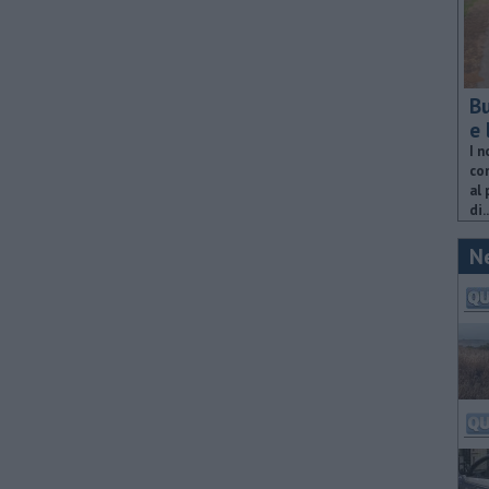
Bu
e 
I n
com
al 
di..
N