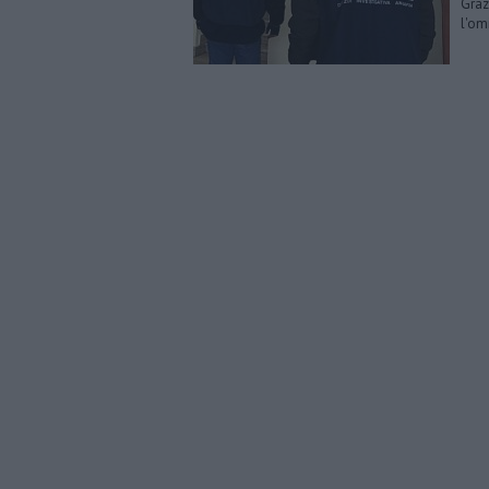
Graz
l'om