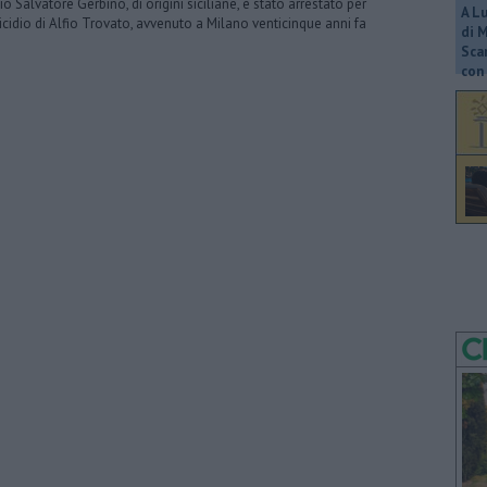
io Salvatore Gerbino, di origini siciliane, è stato arrestato per
A L
icidio di Alfio Trovato, avvenuto a Milano venticinque anni fa
di 
Scar
con 