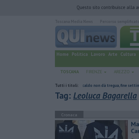
Questo sito contribuisce alla 
Toscana Media News
Percorso semplificat
quotidiano online.
Home
Politica
Lavoro
Arte
Cultura
TOSCANA
FIRENZE
AREZZO
del tetto collassa
Il grande caldo non dà tregua, fine settimana rovent
Tutti i titoli:
Tag:
Leoluca Bagarella
Cronaca
Maf
Ca