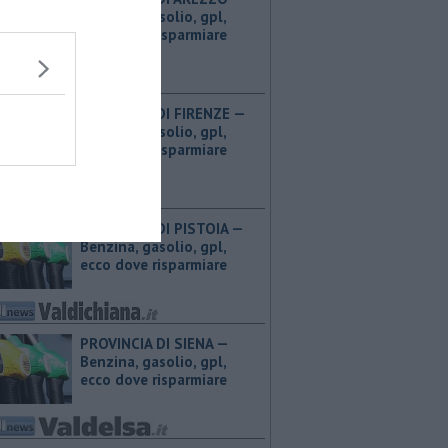
Benzina, gasolio, gpl,
ecco dove risparmiare
PROVINCIA DI FIRENZE — ​
Benzina, gasolio, gpl,
ecco dove risparmiare
PROVINCIA DI PISTOIA — ​
Benzina, gasolio, gpl,
ecco dove risparmiare
PROVINCIA DI SIENA — ​
Benzina, gasolio, gpl,
ecco dove risparmiare