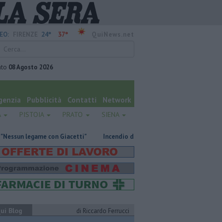
24°
37°
EO:
FIRENZE
QuiNews.net
ato
08 Agosto 2026
genzia
Pubblicità
Contatti
Network
A
PISTOIA
PRATO
SIENA
ame con Giacetti"
Incendio devasta un capannone, parte del tetto coll
ui Blog
di Riccardo Ferrucci