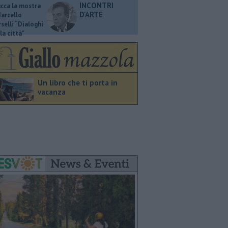
INCONTRI
ucca la mostra
D'ARTE
Marcello
selli “Dialoghi
la città"
Un libro che ti porta in
vacanza