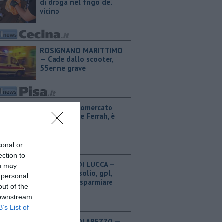
di droga nel frigo del
vicino
ROSIGNANO MARITTIMO
— Cade dallo scooter,
55enne grave
PISA — Calciomercato
Pisa, ufficiale Ferrah, è
nerazzurro
sonal or
ection to
PROVINCIA DI LUCCA — ​
ou may
Benzina, gasolio, gpl,
 personal
ecco dove risparmiare
out of the
 downstream
B’s List of
PROVINCIA DI AREZZO — ​