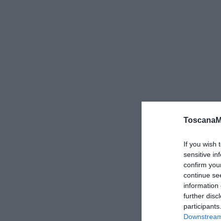
ToscanaM
If you wish 
sensitive in
confirm you
continue se
information 
further disc
participants
Downstream 