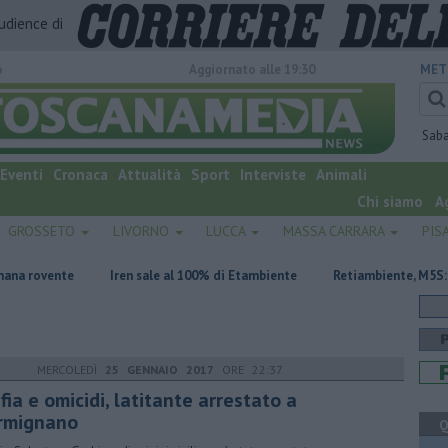
audience di
o
Aggiornato alle 19:30
MET
Sab
Eventi
Cronaca
Attualità
Sport
Interviste
Animali
Chi siamo
A
GROSSETO
LIVORNO
LUCCA
MASSA CARRARA
PIS
e
Iren sale al 100% di Etambiente
Retiambiente, M5S: "Nessun leg
MERCOLEDÌ
25 GENNAIO 2017
ORE 22:37
ia e omicidi, latitante arrestato a
rmignano
Q