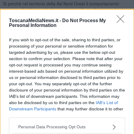
Sì perché nel territorio della Asl Nord Ovest il comportamento
mostra un'incidenza più elevata rispetto alla media regionale: si
parla del
34,2%
, con punte di oltre il 40% a
Lucca
, in
Garfagnana
,
ToscanaMediaNews.it -
Do Not Process My
nella zona delle
Apuane
, nell’
Alta Val di Cecina
e in
Valdera
”.
Personal Information
If you wish to opt-out of the sale, sharing to third parties, or
processing of your personal or sensitive information for
"Nel 2022 gli utenti alcoldipendenti in carico ai 12 SerD Asl sono
targeted advertising by us, please use the below opt-out
stati
2.020
- afferma Varese - il 22,5% del totale. Circa l'80% sono
section to confirm your selection. Please note that after your
maschi e il 20% femmine. Hanno dai 14 agli 80 anni, per un'età
opt-out request is processed you may continue seeing
media di 50. Naturalmente nei ragazzi molto giovani preferiamo
interest-based ads based on personal information utilized by
parlare di disturbi alcol correlati, piuttosto che di vera e propria
us or personal information disclosed to third parties prior to
dipendenza da alcol. Tuttavia il fenomeno sta assumendo
your opt-out. You may separately opt-out of the further
dimensioni rilevanti”.
disclosure of your personal information by third parties on the
Ma cos'è il binge drinking? E' un'autentica
abbuffata di alcol
:
IAB’s list of downstream participants. This information may
"Bere in maniera compulsiva, bicchiere dopo bicchiere, per
also be disclosed by us to third parties on the
IAB’s List of
raggiungere il più in fretta possibile l’ebbrezza. Si parla di binge
Downstream Participants
that may further disclose it to other
drinking - spiega l'esperto - quando si assumono
5 o più unità
third parties.
alcoliche nel giro di 4-5 ore
. Per le donne la soglia è 4 unità. Una
unità alcolica corrisponde a 12 grammi di etanolo, ovvero alla
Personal Data Processing Opt Outs
quantità di alcol contenuto in una lattina di
birra
da 333 millilitri, a