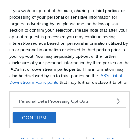
If you wish to opt-out of the sale, sharing to third parties, or
Arezzo:
45,60%
(47,26%)
processing of your personal or sensitive information for
Pistoia:
43,65%
(55,11%)
targeted advertising by us, please use the below opt-out
Prato:
43,25%
(53,84%)
section to confirm your selection. Please note that after your
Sesto Fiorentino:
42,16%
(45,22%)
opt-out request is processed you may continue seeing
Figline e Incisa Valdarno:
43,05%
(57,08%)
interest-based ads based on personal information utilized by
Viareggio:
41,53%
(47,09%)
us or personal information disclosed to third parties prior to
Cascina:
37,76%
(52,22%)
your opt-out. You may separately opt-out of the further
disclosure of your personal information by third parties on the
IAB’s list of downstream participants. This information may
also be disclosed by us to third parties on the
IAB’s List of
Downstream Participants
that may further disclose it to other
third parties.
Personal Data Processing Opt Outs
CONFIRM
Continua a spiccare, in negativo, il caso di
Cascina
, che ha perso