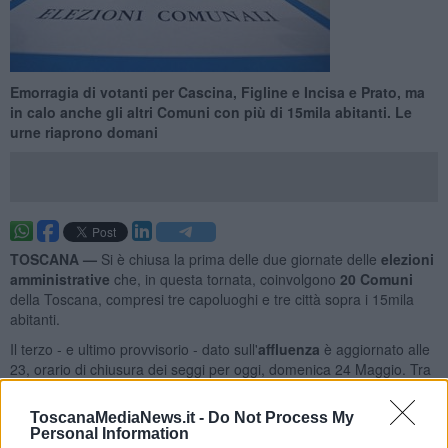
Emorragia di votanti per Cascina, Figline e Incisa e Prato, ma
in calo anche gli altri Comuni con più di 15mila abitanti. Le
urne riaprono domani
TOSCANA —
Si è chiusa la prima delle due giornate delle
elezioni
amministrative
che, in questa tornata, coinvolgono
20 Comuni
della Toscana, compresi tre capoluoghi e tre città sopra i 15mila
abitanti.
Il terzo - e ultimo provvisorio - dato sull'
affluenza
è aggiornato alle
23, orario di chiusura dei seggi per oggi, domenica 24 Maggio. Tra
parentesi, si trova il dato riferito al medesimo orario del primo
giorno di votazioni delle passate comunali:
ToscanaMediaNews.it -
Do Not Process My
Personal Information