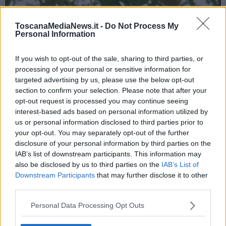
ToscanaMediaNews.it -
Do Not Process My
Personal Information
Coldiretti Firenze torna a chiedere alla Regione Toscana interventi
straordinari di contenimento della fauna selvatica e lo farà anche
If you wish to opt-out of the sale, sharing to third parties, or
in piazza, annunciando una "Protesta a difesa del reddito degli
processing of your personal or sensitive information for
agricoltori e dei cittadini".
targeted advertising by us, please use the below opt-out
“L’invasione dei parrocchetti rischia di scappare di mano così come
section to confirm your selection. Please note that after your
è scappata di mano quella di cinghiali, dei cani inselvatichiti, dei
opt-out request is processed you may continue seeing
colombacci, dei piccioni e così di altre specie che ogni anno
interest-based ads based on personal information utilized by
mangiano i frutti del nostro lavoro ed uccidono le nostre greggi con
us or personal information disclosed to third parties prior to
gravissime ripercussioni anche per la biodiversità, la manutenzione
your opt-out. You may separately opt-out of the further
e l’erosione del territorio. – spiega
Cesare Buonamici,
Presidente
disclosure of your personal information by third parties on the
Coldiretti Firenze – La fauna selvatica non è più soltanto un
IAB’s list of downstream participants. This information may
problema per gli agricoltori. La percezione dei cittadini si è
also be disclosed by us to third parties on the
IAB’s List of
capovolta: i cinghiali, che si stimano siano 250 mila nella nostra
Downstream Participants
that may further disclose it to other
regione, causano decine di incidenti stradali all’anno, 23 nell’ultimo
third parties.
anno in Toscana, portano con se malattie come la Peste Suina che
paralizza i territori e le attività turistiche; i lupi bussano alle porte di
Personal Data Processing Opt Outs
casa in molte località ed iniziano a rappresentare un problema per
la sicurezza, la vespa velutina falcidia la popolazione delle nostre