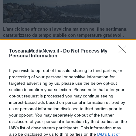
L'anticiclone africano si avvicina ma non nel fine settimana,
caratterizzato da tempo stabile con temperature gradevoli.
Tutte le previsioni
ToscanaMediaNews.it -
Do Not Process My
Personal Information
If you wish to opt-out of the sale, sharing to third parties, or
processing of your personal or sensitive information for
TOSCANA —
Tempo stabile e temperature gradevoli nel fine
targeted advertising by us, please use the below opt-out
settimana della Toscana nel mirino di
Minosse, l'anticilclone
section to confirm your selection. Please note that after your
africano
che si avvicina portando in dote una consistente ondata di
opt-out request is processed you may continue seeing
calore. Ma non adesso, se ne parlerà solo la settimana prossima.
interest-based ads based on personal information utilized by
Per sabato e domenica sarà caldo sì ma non estremo. Le previsioni
us or personal information disclosed to third parties prior to
degli esperti del consorzio Lamma per
domani
annunciano cielo
your opt-out. You may separately opt-out of the further
sereno o poco nuvoloso, con al più qualche velatura di passaggio
disclosure of your personal information by third parties on the
nelle ore centrali della giornata e in serata.
IAB’s list of downstream participants. This information may
also be disclosed by us to third parties on the
IAB’s List of