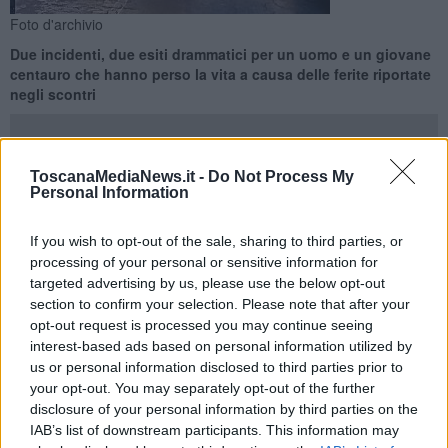
Foto d'archivio
Due incidenti, due esiti drammatici per un uomo e un giovane
centauro che hanno perso la vita a causa delle ferite riportate
negli scontri
ToscanaMediaNews.it -
Do Not Process My
Personal Information
TOSCANA —
Due incidenti nel giro di poche ore, due esiti
drammatici per un uomo di 48 anni e per un giovane centauro di
If you wish to opt-out of the sale, sharing to third parties, or
26. I sinistri mortali sono avvenuti nella serata di ieri il primo nel
processing of your personal or sensitive information for
Livornese, a Rosignano Marittimo, e uno in Valdinievole, a
targeted advertising by us, please use the below opt-out
Montecatini Terme nel Pistoiese.
section to confirm your selection. Please note that after your
opt-out request is processed you may continue seeing
In entrambi i casi i soccorritori hanno fatto in tempo a condurre i
interest-based ads based on personal information utilized by
feriti, gravissimi, in ospedale. Qui però le loro condizioni sono
us or personal information disclosed to third parties prior to
precipitate e non ce l'hanno fatta. Il ragazzo è stato l'ultimo dei due
your opt-out. You may separately opt-out of the further
a perdere la vita, stamani mattina, nell'ospedale San Jacopo di
Pistoia.
disclosure of your personal information by third parties on the
IAB’s list of downstream participants. This information may