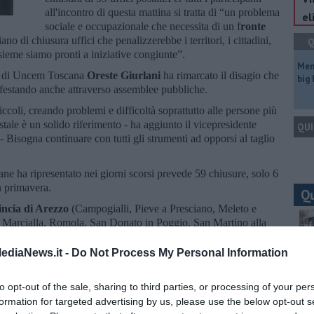
all'incontro di questa mattina si tratta di “un problema
el
sociale e occupazionale che necessita di un f
ronte
ano di chiusura uffici che penalizzerebbe i territori, i cittadini,
Q
nsieme siamo pronti a iniziative congiunte”.
Mem
te di Uncem Toscana
Oreste Giurlani
ha rimarcato il disagio che
big
festando anche attraverso assemblee pubbliche.
iccoli, creando problemi e difficoltà soprattutto alle persone più
stale è un solido riferimento - ha aggiunto il vicepresidente
QUI
- Bisogna continuare con tutti gli strumenti ad opporsi al taglio
iane ha ripresentato nei giorni scorsi prevede 59 chiusure, solo 6
in primavera.
Q
incia di Arezzo
(Campogialli, Pieve a Presciano, Meleto e
, Marcialla, Romola, San Donato in Poggio, San Martino alla
to
(Pereta, Santa Caterina, Selva, Montorgiali, Ravi, Torniella,
miata e Talamone),
8 a Lucca
(Mologno, Castelvecchio Pascoli,
ediaNews.it -
Do Not Process My Personal Information
Ult
no, Valpromaro e Tereglio),
6 a Massa Carrara
(Montedivalli,
Canevara),
10 a Pisa
(Corazzano, Ghizzano di Peccioli, Legoli,
C
to opt-out of the sale, sharing to third parties, or processing of your per
 Terme, San Giovanni alla Vena e Castelmaggiore), 8 a Pistoia
formation for targeted advertising by us, please use the below opt-out s
San Mommè, Villa Baggio, Montemagno di Quarrata e Tobbiana),