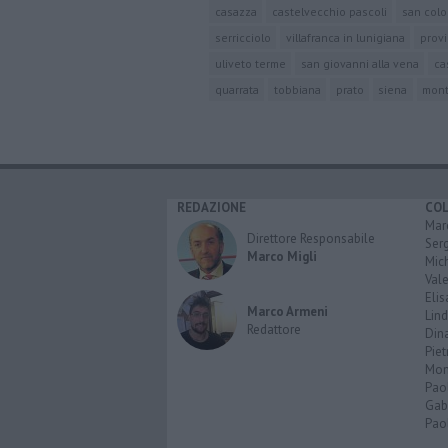
casazza
castelvecchio pascoli
san col
serricciolo
villafranca in lunigiana
provi
uliveto terme
san giovanni alla vena
ca
quarrata
tobbiana
prato
siena
mont
REDAZIONE
CO
Marc
Direttore Responsabile
Serg
Marco Migli
Mic
Vale
Elis
Marco Armeni
Lind
Redattore
Dina
Piet
Mon
Pao
Gabr
Paol