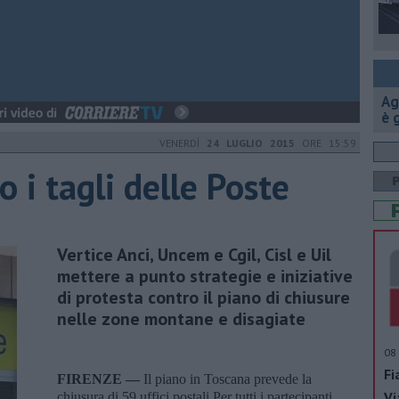
Ag
è 
VENERDÌ
24 LUGLIO 2015
ORE 15:59
o i tagli delle Poste
Vertice Anci, Uncem e Cgil, Cisl e Uil
mettere a punto strategie e iniziative
di protesta contro il piano di chiusure
nelle zone montane e disagiate
08 
Fi
FIRENZE —
Il piano in Toscana prevede la
Vi
chiusura di 59 uffici postali.Per tutti i partecipanti