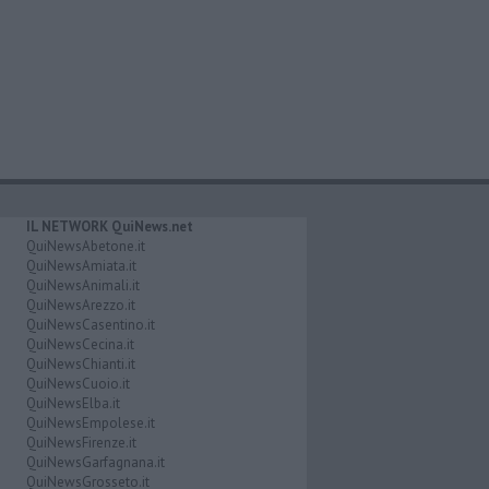
IL NETWORK QuiNews.net
QuiNewsAbetone.it
QuiNewsAmiata.it
QuiNewsAnimali.it
QuiNewsArezzo.it
QuiNewsCasentino.it
QuiNewsCecina.it
QuiNewsChianti.it
QuiNewsCuoio.it
QuiNewsElba.it
QuiNewsEmpolese.it
QuiNewsFirenze.it
QuiNewsGarfagnana.it
QuiNewsGrosseto.it