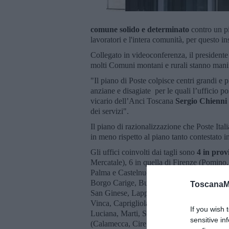
comune solido e determinato
contro un pi
lavoratori e l'intera comunità, per questo i
Collegato in videoconferenza, il presiden
molti Comuni montani e rurali stanno mani
"Il piano di Poste colpisce centri grandi e p
anziane e disagiate per le quali l’ufficio po
vicario dell’Anci Toscana
Sergio Chienni
dei servizi".
Il piano di razionalizzazione che Poste Ital
in meno rispetto al piano tanto contestato 
Gli uffici coinvolti dai tagli sono
4 in prov
Mercatale), 6 in quella di Firenze (Pomino
Palma e Castelnuovo d’Elsa),
10 a Grosse
Borgo Carige, Buriano, Monticello dell’A
ToscanaM
San Ginese, Lappato, Vorno, San Colomba
Vinca, Caprigliola, Serricciolo, Filetto e 
If you wish 
Luciana, Marti, Soiana, Treggiaia, Uliveto
sensitive in
(Calamecca, Cireglio, Grazie, Pracchia, 