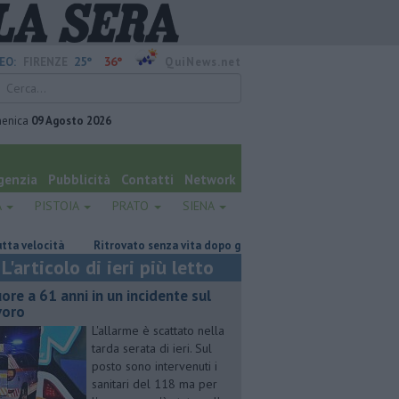
25°
36°
EO:
FIRENZE
QuiNews.net
enica
09 Agosto 2026
genzia
Pubblicità
Contatti
Network
A
PISTOIA
PRATO
SIENA
locità
Ritrovato senza vita dopo giorni di ricerche
Nuova scossa di
L'articolo di ieri più letto
ore a 61 anni in un incidente sul
voro
L'allarme è scattato nella
tarda serata di ieri. Sul
posto sono intervenuti i
sanitari del 118 ma per