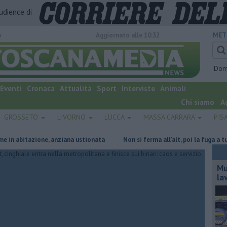
audience di
o
Aggiornato alle 10:32
MET
Dom
Eventi
Cronaca
Attualità
Sport
Interviste
Animali
Chi siamo
A
GROSSETO
LIVORNO
LUCCA
MASSA CARRARA
PIS
itazione, anziana ustionata
Non si ferma all'alt, poi la fuga a tutta ve
Mu
la