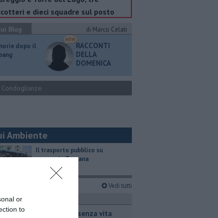
icotteri e dieci squadre sul posto
ui Blog
di Marco Celati
RACCONTI
orie dopo il
DELLA
 bang
DOMENICA
Condoglianze
ui Ambiente
​Il trasporto pubblico su
gomma in Toscana
imi articoli
Vedi tutti
ronaca
sonal or
ection to
Ritrovato senza vita