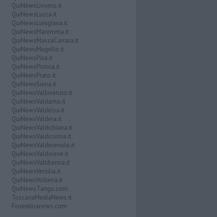
QuiNewsLivorno.it
QuiNewsLucca.it
QuiNewsLunigiana.it
QuiNewsMaremma.it
QuiNewsMassaCarrara.it
QuiNewsMugello.it
QuiNewsPisa.it
QuiNewsPistoia.it
QuiNewsPrato.it
QuiNewsSiena.it
QuiNewsValbisenzio.it
QuiNewsValdarno.it
QuiNewsValdelsa.it
QuiNewsValdera.it
QuiNewsValdichiana.it
QuiNewsValdicornia.it
QuiNewsValdinievole.it
QuiNewsValdisieve.it
QuiNewsValtiberina.it
QuiNewsVersilia.it
QuiNewsVolterra.it
QuiNewsTango.com
ToscanaMediaNews.it
Fiorentinanews.com