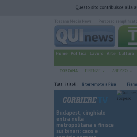
Questo sito contribuisce alla 
Toscana Media News
Percorso semplificat
quotidiano online.
Home
Politica
Lavoro
Arte
Cultura
TOSCANA
FIRENZE
AREZZO
giorni di ricerche
Nuova scossa di terremoto a Pisa
Tutti i titoli:
Fiamme in ab
Budapest, cinghiale
entra nella
metropolitana e finisce
sui binari: caos e