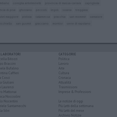
ombano
coreglia antelminelli
provincia di massa-carrara
caprigliola
ncia di pisa
ghizzano
peccioli
legoli
soiana
treggiaia
stel maggiore
pistoia
calamecca
pracchia
san mommè
camaiore
icchiello
san gusmè
gracciano
montisi
serre di rapolano
LLABORATORI
CATEGORIE
ella Bitozzi
Politica
io Braccini
Lavoro
hele Bufalino
Arte
ntina Caffieri
Cultura
a Cosci
Cronaca
a Giuliani
Attualità
 Laurenzi
Trasmissioni
ro Mattonai
Imprese & Professioni
ica Nocciolini
lo Nocentini
Le notizie di oggi
iele Santarnecchi
Più Letti della settimana
a Silvi
Più Letti del mese
Archivio Notizie