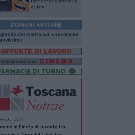
l'uomo non c'è stato nulla
da fare
DOMANI AVVENNE
gredita dal marito con una roncola,
gravissima
Agosto | 18.34
amme in Pineta di Levante tra
areggio e Torre del Lago, tre