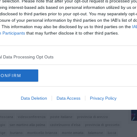
r selection. Please note that after your opt-out request is processed y
chiello, Pievescola, San Gusmè, Gracciano, Montisi e Serre di
eing interest-based ads based on personal information utilized by us or
disclosed to third parties prior to your opt-out. You may separately opt-
losure of your personal information by third parties on the IAB’s list of
A
. This information may also be disclosed by us to third parties on the
IA
Participants
that may further disclose it to other third parties.
oscana iscriviti alla
Newsletter QUInews - ToscanaMedia.
amente nella tua casella di posta.
l Data Processing Opt Outs
C
CONFIRM
attative
C
Data Deletion
Data Access
Privacy Policy
e
toscana
videoconferenza
poste italiane
provincia di arezzo
gio
san martino alla palma
castelnuovo d'elsa
provincia di grosseto
rige
buriano
monticello brianza
monte amiata
talamone
lucca