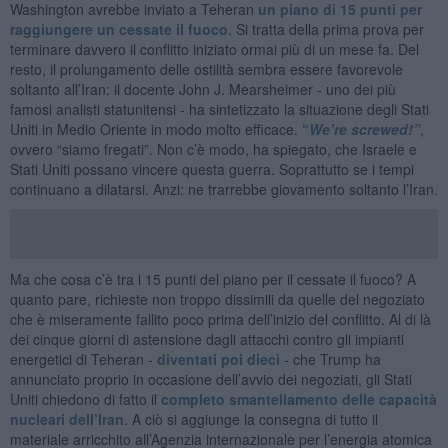
Washington avrebbe inviato a Teheran
un piano di 15 punti per
raggiungere un cessate il fuoco
. Si tratta della prima prova per
terminare davvero il conflitto iniziato ormai più di un mese fa. Del
resto, il prolungamento delle ostilità sembra essere favorevole
soltanto all’Iran: il docente John J. Mearsheimer - uno dei più
famosi analisti statunitensi - ha sintetizzato la situazione degli Stati
Uniti in Medio Oriente in modo molto efficace.
“
We’re screwed!”
,
ovvero “siamo fregati”. Non c’è modo, ha spiegato, che Israele e
Stati Uniti possano vincere questa guerra. Soprattutto se i tempi
continuano a dilatarsi. Anzi: ne trarrebbe giovamento soltanto l’Iran.
Ma che cosa c’è tra i 15 punti del piano per il cessate il fuoco? A
quanto pare, richieste non troppo dissimili da quelle del negoziato
che è miseramente fallito poco prima dell’inizio del conflitto. Al di là
dei cinque giorni di astensione dagli attacchi contro gli impianti
energetici di Teheran -
diventati poi dieci
- che Trump ha
annunciato proprio in occasione dell’avvio dei negoziati, gli Stati
Uniti chiedono di fatto il
completo smantellamento delle capacità
nucleari dell’Iran
. A ciò si aggiunge la consegna di tutto il
materiale arricchito all’Agenzia internazionale per l’energia atomica