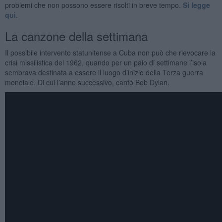
problemi che non possono essere risolti in breve tempo.
Si legge
qui
.
La canzone della settimana
Il possibile intervento statunitense a Cuba non può che rievocare la
crisi missilistica del 1962, quando per un paio di settimane l’isola
sembrava destinata a essere il luogo d’inizio della Terza guerra
mondiale. Di cui l’anno successivo, cantò Bob Dylan.