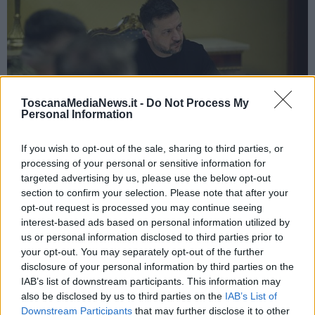
ToscanaMediaNews.it -
Do Not Process My
Personal Information
If you wish to opt-out of the sale, sharing to third parties, or
processing of your personal or sensitive information for
targeted advertising by us, please use the below opt-out
Il presidente dell'Ucraina Volodymyr Zelensky [X Account]
section to confirm your selection. Please note that after your
In tutto questo, mentre Washington sembra distratta dal conflitto in
opt-out request is processed you may continue seeing
Medio Oriente,
secondo Zelensky neppure i Paesi europei
interest-based ads based on personal information utilized by
starebbero contribuendo granché
, nonostante le rimostranze di
us or personal information disclosed to third parties prior to
Kallas. Per il presidente ucraino, infatti, l’Europa starebbe facendo
your opt-out. You may separately opt-out of the further
poco per mettere pressione sulla Russia: tra le “colpe” c’è anche
disclosure of your personal information by third parties on the
quella di non aver saputo arginare il
veto dell’Ungheria sul
IAB’s list of downstream participants. This information may
prestito di 90 miliardi verso Kiev
, annunciato ormai da settimane.
also be disclosed by us to third parties on the
IAB’s List of
All’interno della stessa Unione Europea, i
l blocco deciso da
Budapest ha surriscaldato gli animi
: il cancelliere tedesco
Downstream Participants
that may further disclose it to other