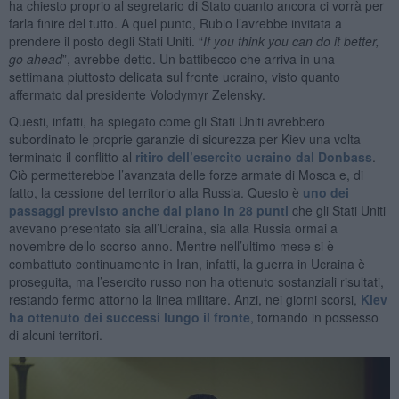
ha chiesto proprio al segretario di Stato quanto ancora ci vorrà per
farla finire del tutto. A quel punto, Rubio l’avrebbe invitata a
prendere il posto degli Stati Uniti. “
If you think you can do it better,
go ahead
”, avrebbe detto. Un battibecco che arriva in una
settimana piuttosto delicata sul fronte ucraino, visto quanto
affermato dal presidente Volodymyr Zelensky.
Questi, infatti, ha spiegato come gli Stati Uniti avrebbero
subordinato le proprie garanzie di sicurezza per Kiev una volta
terminato il conflitto al
ritiro dell’esercito ucraino dal Donbass
.
Ciò permetterebbe l’avanzata delle forze armate di Mosca e, di
fatto, la cessione del territorio alla Russia. Questo è
uno dei
passaggi previsto anche dal piano in 28 punti
che gli Stati Uniti
avevano presentato sia all’Ucraina, sia alla Russia ormai a
novembre dello scorso anno. Mentre nell’ultimo mese si è
combattuto continuamente in Iran, infatti, la guerra in Ucraina è
proseguita, ma l’esercito russo non ha ottenuto sostanziali risultati,
restando fermo attorno la linea militare. Anzi, nei giorni scorsi,
Kiev
ha ottenuto dei successi lungo il fronte
, tornando in possesso
di alcuni territori.