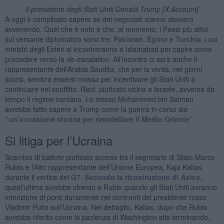
Il presidente degli Stati Uniti Donald Trump [X Account]
A oggi è complicato sapere se dei negoziati stanno davvero
avvenendo. Quel che è noto è che, al momento, i Paesi più attivi
sul versante diplomatico sono tre:
Pakistan, Egitto e Turchia
, i cui
ministri degli Esteri si incontreranno a Islamabad per capire come
procedere verso la
de-escalation
. All’incontro ci sarà anche il
rappresentante dell’Arabia Saudita, che per la verità, nei giorni
scorsi, sembra essersi mossa per incentivare gli Stati Uniti a
continuare nel conflitto. Riad, piuttosto vicina a Israele, avversa da
tempo il regime iraniano. Lo stesso Mohammed bin Salman
avrebbe fatto sapere a Trump come la guerra in corso sia
“un’occasione storica per rimodellare il Medio Oriente”
.
Si litiga per l’Ucraina
Scambio di battute piuttosto acceso tra il segretario di Stato Marco
Rubio e l’Alto rappresentante dell’Unione Europea, Kaja Kallas,
durante il vertice del G7.
Secondo la ricostruzione di
Axios
,
quest’ultima avrebbe chiesto a Rubio quando gli Stati Uniti avranno
intenzione di porsi duramente nei confronti del presidente russo
Vladimir Putin sull’Ucraina. Nel dettaglio, Kallas, dopo che Rubio
avrebbe riferito come la pazienza di Washington stia terminando,