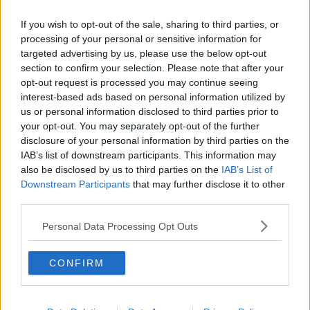
Voli low-cost da Pisa: le migliori offerte per
quest'estate
If you wish to opt-out of the sale, sharing to third parties, or
L'11 settembre di Israele è iniziato il 7 ottobre
processing of your personal or sensitive information for
2023
targeted advertising by us, please use the below opt-out
Sbarcati dalla Sea Watch 119 migranti
section to confirm your selection. Please note that after your
opt-out request is processed you may continue seeing
La comunità scientifica piange uno dei padri della
interest-based ads based on personal information utilized by
moderna biologia
us or personal information disclosed to third parties prior to
your opt-out. You may separately opt-out of the further
Giorno della Memoria, Consiglio regionale al
Memoriale di Auschwitz
disclosure of your personal information by third parties on the
IAB’s list of downstream participants. This information may
Mutilazioni genitali femminili, consultori dedicati in
also be disclosed by us to third parties on the
IAB’s List of
ogni Asl
Downstream Participants
that may further disclose it to other
Agricoltura, il bio da fuori Ue minaccia la Toscana
third parties.
Minori non accompagnati, in Toscana 46 nuovi
Personal Data Processing Opt Outs
tutori
Antico volume trafugato torna in biblioteca 30
CONFIRM
anni dopo
Bimbi palestinesi al Meyer per le cure
oncologiche