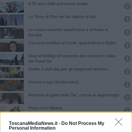
A 10 anni dalle primavere arabe
La Torre di Pisa nel blu dipinto di blu
La nuova variante sudafricana è arrivata in
Europa
Ceccardi positiva al Covid, quarantena in Egitto
Stop all'obbligo di tampone per entrare in Italia
dai Paesi Ue
Scatta il click day per gli stagionali stranieri
Uomini e topi (di laboratori)
Mummia di gatto nella Tac, caccia ai segreti egizi
​Pietro Gori Elbano
Pizzaioli toscani tra i migliori del mondo
ToscanaMediaNews.it -
Do Not Process My
Personal Information