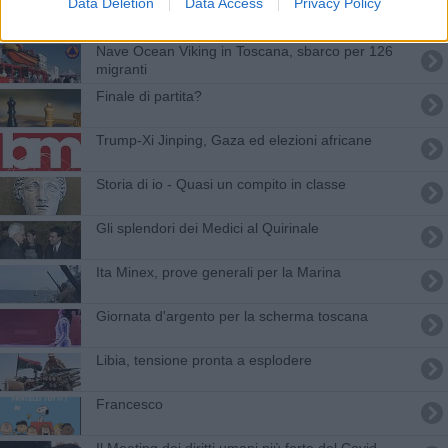
Data Deletion
Data Access
Privacy Policy
Riarmo europeo, Macron, Zelensky, Israele-
Hamas
Nave Ocean Viking in Toscana, sbarco per 126
migranti
​Finale di partita?
Trump-Xi Jinping, Gaza ed elezioni africane
Storia di io - Quasi un compito in classe
​Gli splendori dei Medici al Quirinale
Ita Minex, prove generali per la Marina
Giornata d'argento per la scherma toscana
Libia, tensione pronta a esplodere
Francesco
Il Meeting dei diritti umani più forte del Covid