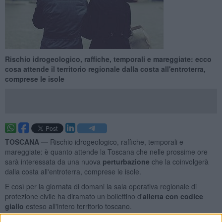
Rischio idrogeologico, raffiche, temporali e mareggiate: ecco
cosa attende il territorio regionale dalla costa all'entroterra,
comprese le isole
TOSCANA —
Rischio idrogeologico, raffiche, temporali e
mareggiate: è quanto attende la Toscana che nelle prossime ore
sarà interessata da una nuova
perturbazione
che la coinvolgerà
dalla costa all'entroterra, comprese le isole.
E così per la giornata di domani la sala operativa regionale di
protezione civile ha diramato un bollettino d'
allerta con codice
giallo
esteso all'intero territorio toscano.