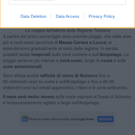
Data Deletion
Data Access
Privacy Policy
La mappa dell'allerta della Regione Toscana
A partire dal primo pomeriggio sono previste piogge, che dalle aree
più a nord-ovest (province di
Massa-Carrara e Lucca
) si
estenderanno gradualmente al resto della regione. In serata
possibili isolati
temporali
sulle zone costiere e sull’
Arcipelago
. Le
piogge saranno più intense a
nord-ovest
, lungo la
costa
e sulle
zone settentrionali
.
Sono attesa anche
raffiche di vento di Scirocco
fino a
90 chilometri orari su costa e sull’Arcipelago e fino a 80-90
chilometri orari sui crinali appenninici, i rilievi e le zone sottovento.
Il mare sarà molto mosso
sulle coste esposte al flusso di Scirocco
e temporaneamente agitato a largo nell’Arcipelago.