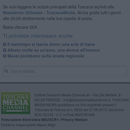
Se vuoi leggere le notizie principali della Toscana iscriviti alla
Newsletter QUInews - ToscanaMedia.
Arriva gratis tutti i giorni
alle 20:00 direttamente nella tua casella di posta.
Basta cliccare
QUI
Ti potrebbe interessare anche:
Il maltempo si lascia dietro una scia di frane
Albero crolla su un'auto, una donna all'interno
Massi piombano sulla strada regionale
Editore Toscana Media Channel srl - Via Dei Martelli, 8 -
50129 FIRENZE - info@toscanamediachannel.it. TOSCANA
MEDIA NEWS quotidiano on line registrato presso il
Tribunale di Firenze al n. 5935 del 27.09.2013. Iscrizione
ROC 22105 - C.F. e P.Iva 0620787048
Fatturazione Elettronica M5UXCR1 |
Privacy Nielsen
Direttore responsabile Marco Migli