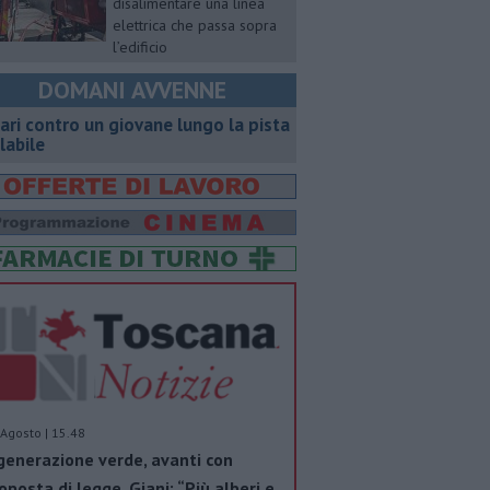
disalimentare una linea
elettrica che passa sopra
l’edificio
DOMANI AVVENNE
ari contro un giovane lungo la pista
clabile
Agosto | 15.48
generazione verde, avanti con
oposta di legge. Giani: “Più alberi e