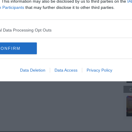
. This information may also be disclosed by us to third parties on the
IA
vo
Participants
that may further disclose it to other third parties.
la spezia
castiglioncello
motovedette
porto di viareggio
A
l Data Processing Opt Outs
CONFIRM
C
Data Deletion
Data Access
Privacy Policy
C