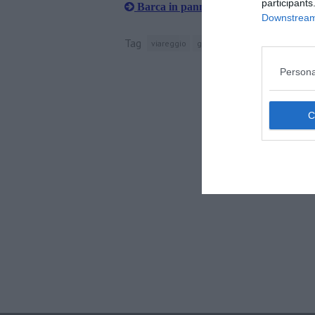
participants
Barca in panne, bambini tratti in sal
Downstream 
Tag
viareggio
guardia costiera
barca a vela
Persona