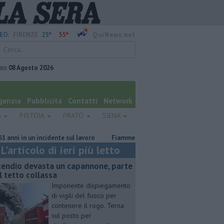
25°
35°
EO:
FIRENZE
QuiNews.net
ato
08 Agosto 2026
genzia
Pubblicità
Contatti
Network
A
PISTOIA
PRATO
SIENA
n un incidente sul lavoro
Fiamme nel rimessaggio, due persone in ospeda
L'articolo di ieri più letto
cendio devasta un capannone, parte
l tetto collassa
Imponente dispiegamento
di vigili del fuoco per
contenere il rogo. Terna
sul posto per