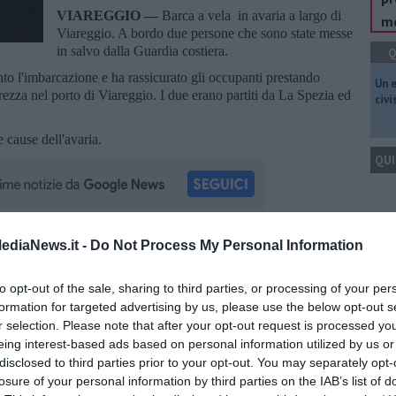
VIAREGGIO —
Barca a vela in avaria a largo di
me
Viareggio. A bordo due persone che sono state messe
in salvo dalla Guardia costiera.
Q
to l'imbarcazione e ha rassicurato gli occupanti prestando
​Un 
urezza nel porto di Viareggio. I due erano partiti da La Spezia ed
civ
e cause dell'avaria.
QUI
Q
ediaNews.it -
Do Not Process My Personal Information
oscana iscriviti alla
Newsletter QUInews - ToscanaMedia.
amente nella tua casella di posta.
to opt-out of the sale, sharing to third parties, or processing of your per
formation for targeted advertising by us, please use the below opt-out s
r selection. Please note that after your opt-out request is processed y
Ult
eing interest-based ads based on personal information utilized by us or
C
disclosed to third parties prior to your opt-out. You may separately opt-
la
losure of your personal information by third parties on the IAB’s list of
 timone