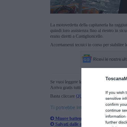
La motovedetta della capitaneria ha raggiun
quindi loro assistenza fino al rientro in sic
erano diretti a Castiglioncello.
Accertamenti tecnici in corso per stabilire l
ToscanaM
Se vuoi leggere le notizie principali della T
Arriva gratis tutti i giorni alle 20:00 dirett
If you wish 
Basta cliccare
QUI
sensitive in
confirm you
Ti potrebbe interessare anche:
continue se
information 
Muore battendo la testa in barca a ve
further disc
Salvati dalle onde dopo la rottura del