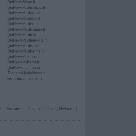
QuiNewsSiena.it
QuiNewsValbisenzio.it
QuiNewsValdarno.it
QuiNewsValdelsa.it
QuiNewsValdera.it
QuiNewsValdichiana.it
QuiNewsValdicornia.it
QuiNewsValdinievole.it
QuiNewsValdisieve.it
QuiNewsValtiberina.it
QuiNewsVersilia.it
QuiNewsVolterra.it
QuiNewsTango.com
ToscanaMediaNews.it
Fiorentinanews.com
e
|
Disclaimer
|
Privacy
|
Privacy Nielsen
|