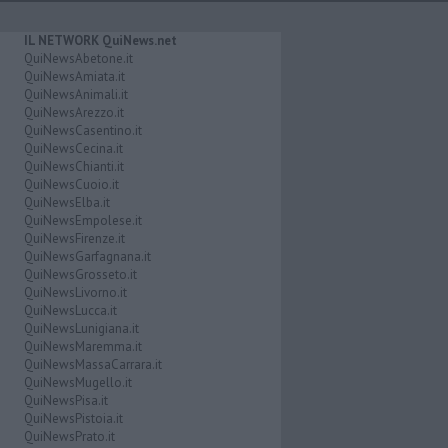
IL NETWORK QuiNews.net
QuiNewsAbetone.it
QuiNewsAmiata.it
QuiNewsAnimali.it
QuiNewsArezzo.it
QuiNewsCasentino.it
QuiNewsCecina.it
QuiNewsChianti.it
QuiNewsCuoio.it
QuiNewsElba.it
QuiNewsEmpolese.it
QuiNewsFirenze.it
QuiNewsGarfagnana.it
QuiNewsGrosseto.it
QuiNewsLivorno.it
QuiNewsLucca.it
QuiNewsLunigiana.it
QuiNewsMaremma.it
QuiNewsMassaCarrara.it
QuiNewsMugello.it
QuiNewsPisa.it
QuiNewsPistoia.it
QuiNewsPrato.it