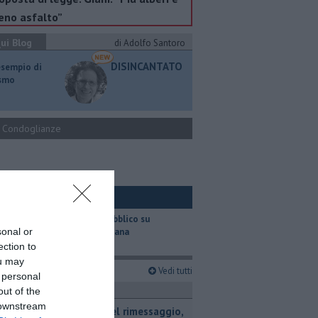
no asfalto”
ui Blog
di Adolfo Santoro
DISINCANTATO
esempio di
ismo
Condoglianze
ui Ambiente
​Il trasporto pubblico su
sonal or
gomma in Toscana
ection to
ou may
imi articoli
Vedi tutti
 personal
ronaca
out of the
 downstream
Fiamme nel rimessaggio,