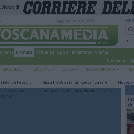
audience di
o
Aggiornato alle 18:20
MET
Sab
Eventi
Cronaca
Attualità
Sport
Interviste
Animali
Chi siamo
A
GROSSETO
LIVORNO
LUCCA
MASSA CARRARA
PIS
do l'oceano
Rissa fra 30 detenuti, caos in carcere
Muore a 61 anni i
In
de