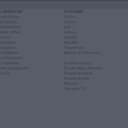
LLABORATORI
CATEGORIE
ella Bitozzi
Politica
io Braccini
Lavoro
hele Bufalino
Arte
ntina Caffieri
Cultura
a Cosci
Cronaca
a Giuliani
Attualità
 Laurenzi
Trasmissioni
ro Mattonai
Imprese & Professioni
ica Nocciolini
lo Nocentini
Le notizie di oggi
iele Santarnecchi
Più Letti della settimana
a Silvi
Più Letti del mese
Archivio Notizie
Persone
Toscani in TV