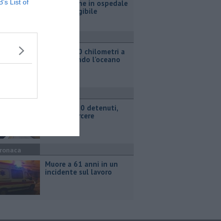
B’s List of
due persone in ospedale
e casa inagibile
ttualità
Oltre 5000 chilometri a
remi sfidando l'oceano
ronaca
Rissa fra 30 detenuti,
caos in carcere
ronaca
Muore a 61 anni in un
incidente sul lavoro