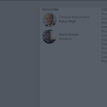
REDAZIONE
CO
Marc
Direttore Responsabile
Serg
Marco Migli
Mic
Vale
Elis
Marco Armeni
Lind
Redattore
Dina
Piet
Mon
Pao
Gabr
Paol