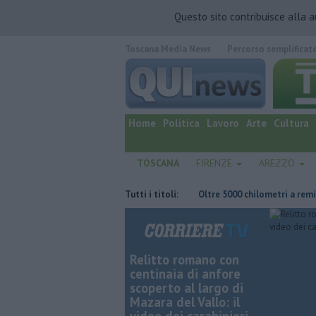
Questo sito contribuisce alla 
Toscana Media News
Percorso semplificat
quotidiano online.
Home
Politica
Lavoro
Arte
Cultura
TOSCANA
FIRENZE
AREZZO
rsone in ospedale e casa inagibile
Tutti i titoli:
Oltre 5000 chilometri a remi sfidan
Relitto romano con
centinaia di anfore
scoperto al largo di
Mazara del Vallo: il