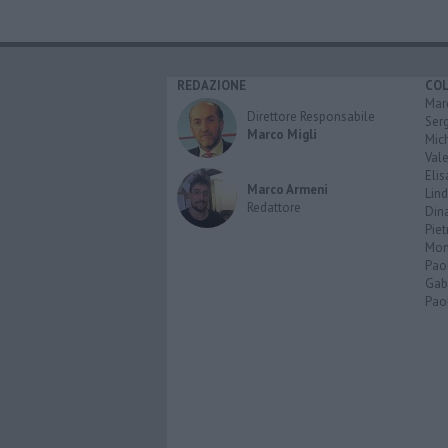
REDAZIONE
CO
Marc
Direttore Responsabile
Serg
Marco Migli
Mic
Vale
Elis
Marco Armeni
Lind
Redattore
Dina
Piet
Mon
Pao
Gabr
Paol