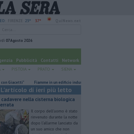
25°
37°
EO:
FIRENZE
QuiNews.net
rdì
07 Agosto 2026
genzia
Pubblicità
Contatti
Network
A
PISTOIA
PRATO
SIENA
etti"
Fiamme in un edificio industriale
Il grande caldo non dà tre
L'articolo di ieri più letto
 cadavere nella cisterna biologica
terrata
Il corpo dell'uomo è stato
rinvenuto durante la notte
dopo l'allarme lanciato da
un suo amico che non