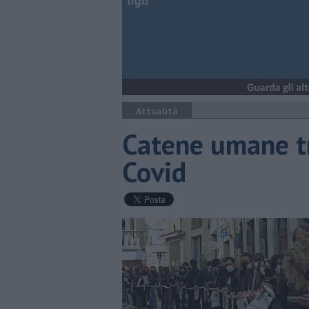
figli
Attualità
Catene umane tri
Covid