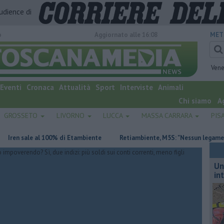
audience di
o
Aggiornato alle 16:08
MET
Vene
Eventi
Cronaca
Attualità
Sport
Interviste
Animali
Chi siamo
A
GROSSETO
LIVORNO
LUCCA
MASSA CARRARA
PIS
ale al 100% di Etambiente
Retiambiente, M5S: "Nessun legame con Giac
Un
in