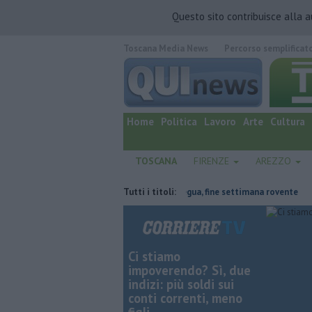
Questo sito contribuisce alla 
Toscana Media News
Percorso semplificat
quotidiano online.
Home
Politica
Lavoro
Arte
Cultura
TOSCANA
FIRENZE
AREZZO
riale
Il grande caldo non dà tregua, fine settimana rovente
Tutti i titoli:
Iren s
Ci stiamo
impoverendo? Sì, due
indizi: più soldi sui
conti correnti, meno