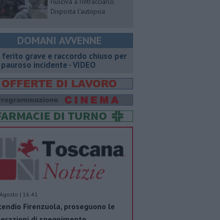
riusciva a rintracciarlo.
Disposta l'autopsia
DOMANI AVVENNE
 ferito grave e raccordo chiuso per
 pauroso incidente - VIDEO
Agosto | 16.41
cendio Firenzuola, proseguono le
erazioni di spegnimento