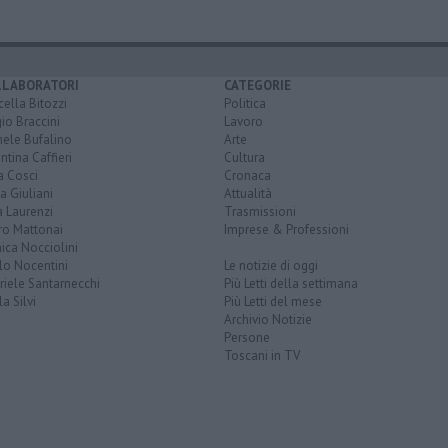
LLABORATORI
CATEGORIE
ella Bitozzi
Politica
io Braccini
Lavoro
hele Bufalino
Arte
ntina Caffieri
Cultura
a Cosci
Cronaca
a Giuliani
Attualità
 Laurenzi
Trasmissioni
ro Mattonai
Imprese & Professioni
ica Nocciolini
lo Nocentini
Le notizie di oggi
iele Santarnecchi
Più Letti della settimana
a Silvi
Più Letti del mese
Archivio Notizie
Persone
Toscani in TV