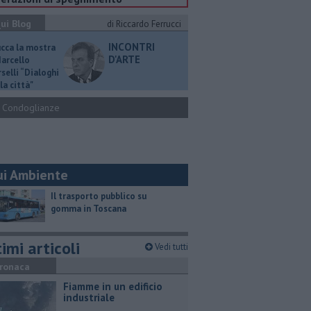
ui Blog
di Riccardo Ferrucci
INCONTRI
ucca la mostra
D'ARTE
Marcello
selli “Dialoghi
la città"
Condoglianze
ui Ambiente
​Il trasporto pubblico su
gomma in Toscana
imi articoli
Vedi tutti
ronaca
Fiamme in un edificio
industriale