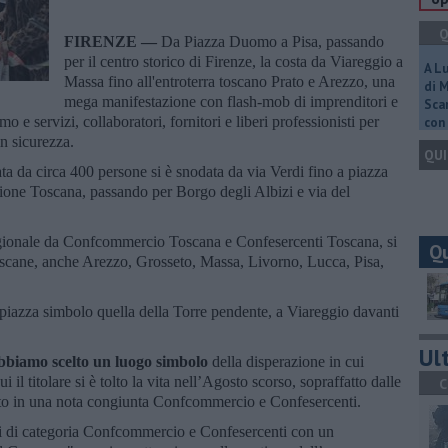
Q
FIRENZE —
Da Piazza Duomo a Pisa, passando
per il centro storico di Firenze, la costa da Viareggio a
A L
Massa fino all'entroterra toscano Prato e Arezzo, una
di 
mega manifestazione con flash-mob di imprenditori e
Scar
smo e servizi, collaboratori, fornitori e liberi professionisti per
con 
 in sicurezza.
QUI
 da circa 400 persone si è snodata da via Verdi fino a piazza
ione Toscana, passando per Borgo degli Albizi e via del
regionale da Confcommercio Toscana e Confesercenti Toscana, si
Q
toscane, anche Arezzo, Grosseto, Massa, Livorno, Lucca, Pisa,
 piazza simbolo quella della Torre pendente, a Viareggio davanti
Ult
bbiamo scelto un luogo simbolo
della disperazione in cui
i il titolare si è tolto la vita nell’Agosto scorso, sopraffatto dalle
C
ato in una nota congiunta Confcommercio e Confesercenti.
ni di categoria Confcommercio e Confesercenti con un