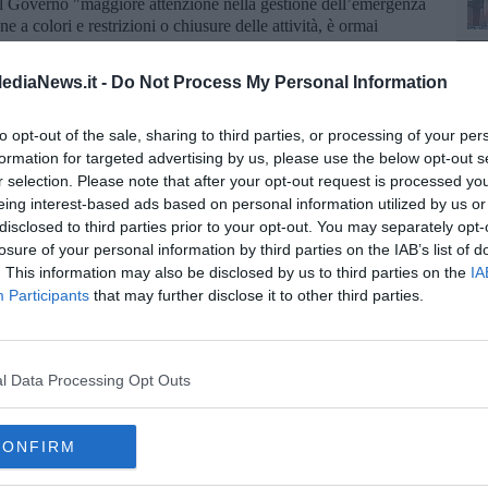
 al Governo "maggiore attenzione nella gestione dell’emergenza
 colori e restrizioni o chiusure delle attività, è ormai
i dimensioni sempre maggiori".
A
ico gesto compiuto da un altro imprenditore toscano, nella sua
ediaNews.it -
Do Not Process My Personal Information
non può e non deve lasciare nessuno indifferente. Manifesteremo
verno e le istituzioni trovino risposte adeguate a risolvere
to opt-out of the sale, sharing to third parties, or processing of your per
vivere con la pandemia, conciliando salute e lavoro, deve essere
formation for targeted advertising by us, please use the below opt-out s
 la nostra economia e l’occupazione ne escano distrutti”.
A
r selection. Please note that after your opt-out request is processed y
o stati
Aldo Cursano e Claudio Bianchi
, insieme ai direttori
eing interest-based ads based on personal information utilized by us or
o la presidenza della Regione Toscana, i rappresentanti sono
disclosed to third parties prior to your opt-out. You may separately opt-
uidi, per consegnare il documento con le dieci richieste della
losure of your personal information by third parties on the IAB’s list of
. This information may also be disclosed by us to third parties on the
IA
Participants
that may further disclose it to other third parties.
A
l Data Processing Opt Outs
oscana iscriviti alla
Newsletter QUInews - ToscanaMedia.
amente nella tua casella di posta.
CONFIRM