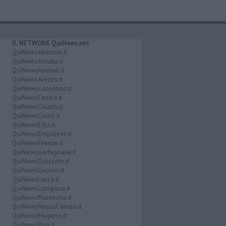
IL NETWORK QuiNews.net
QuiNewsAbetone.it
QuiNewsAmiata.it
QuiNewsAnimali.it
QuiNewsArezzo.it
QuiNewsCasentino.it
QuiNewsCecina.it
QuiNewsChianti.it
QuiNewsCuoio.it
QuiNewsElba.it
QuiNewsEmpolese.it
QuiNewsFirenze.it
QuiNewsGarfagnana.it
QuiNewsGrosseto.it
QuiNewsLivorno.it
QuiNewsLucca.it
QuiNewsLunigiana.it
QuiNewsMaremma.it
QuiNewsMassaCarrara.it
QuiNewsMugello.it
QuiNewsPisa.it