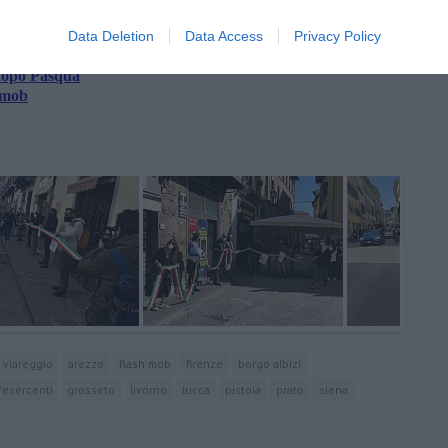
Data Deletion
Data Access
Privacy Policy
l lunedì e non dalla domenica
dopo Pasqua
h mob
viareggio
arezzo
flash mob
firenze
borgo albizi
fesercenti
grosseto
livorno
lucca
pistoia
prato
siena