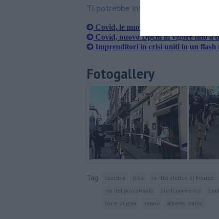
Ti potrebbe interessare anche:
Covid, le nuove chiusure in vigore da
Covid, nuovo Dpcm in vigore fino a 
Imprenditori in crisi uniti in un flas
Fotogallery
Tag
toscana
pisa
centro storico di firenze
via del proconsolo
confcommercio
con
torre di pisa
seano
alberto marini