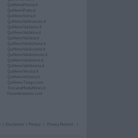
QuiNewsPistoia.it
QuiNewsPrato.it
QuiNewsSiena.it
QuiNewsValbisenzio.it
QuiNewsValdarno.it
QuiNewsValdelsa.it
QuiNewsValdera.it
QuiNewsValdichiana.it
QuiNewsValdicornia.it
QuiNewsValdinievole.it
QuiNewsValdisieve.it
QuiNewsValtiberina.it
QuiNewsVersilia.it
QuiNewsVolterra.it
QuiNewsTango.com
ToscanaMediaNews.it
Fiorentinanews.com
e
|
Disclaimer
|
Privacy
|
Privacy Nielsen
|