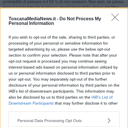
probabilità di passare e il 50 % di non passare. Non solo, se passa,
dopo il passaggio ha la stessa orientazione delle sbarre del filtro.
Ma come ha fatto a passare se non era a allineato? E come mai
ToscanaMediaNews.it -
Do Not Process My
dopo lo è? E qui la mente creativa dei fisici ha risposto inventando
Personal Information
la fisica quantistica il cui succo è che il fotone, prima di passare ha
tanti orientamenti diversi allo stesso tempo. E quello che ci mostra
If you wish to opt-out of the sale, sharing to third parties, or
di volta in volta è del tutto casuale.
processing of your personal or sensitive information for
E' un po' come se il nostro amato/a fosse biondo e moro allo
targeted advertising by us, please use the below opt-out
stesso tempo! E ad ogni appuntamento lo vedessimo a
section to confirm your selection. Please note that after your
sorpresa ora biondo ora moro, in modo completamente
opt-out request is processed you may continue seeing
random.
interest-based ads based on personal information utilized by
Oppure come il famoso
gatto di Schrödinger
(uno dei padri
us or personal information disclosed to third parties prior to
fondatori della fisica quantistica)
,
protagonista di un esperimento
your opt-out. You may separately opt-out of the further
quantistico in cui si è trovato ad essere mezzo vivo e mezzo morto,
disclosure of your personal information by third parties on the
o meglio
sia vivo che morto !!!
(si tratta di un esperimento
IAB’s list of downstream participants. This information may
mentale, niente paura!) E se non vi è chiaro come questo sia
also be disclosed by us to third parties on the
IAB’s List of
possibile, non vi preoccupate, è un paradosso che assilla i fisici da
Downstream Participants
that may further disclose it to other
più di mezzo secolo! … E forse ora non siamo nemmeno più così
third parties.
d’accordo su cosa sia un gatto: Se può essere vivo e morto
contemporaneamente, non si potrà certo dire che sia un essere
Personal Data Processing Opt Outs
vivente!