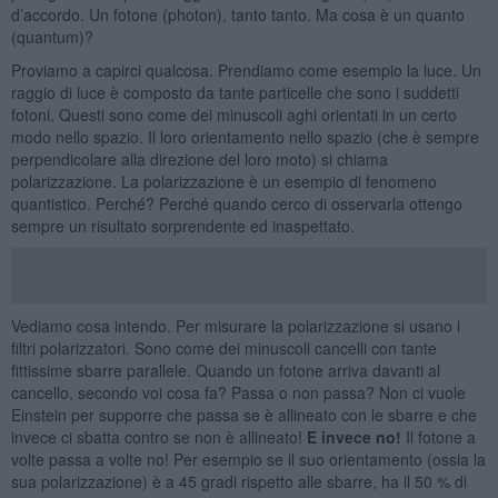
d’accordo. Un fotone (photon), tanto tanto. Ma cosa è un quanto
(quantum)?
Proviamo a capirci qualcosa. Prendiamo come esempio la luce. Un
raggio di luce è composto da tante particelle che sono i suddetti
fotoni. Questi sono come dei minuscoli aghi orientati in un certo
modo nello spazio. Il loro orientamento nello spazio (che è sempre
perpendicolare alla direzione del loro moto) si chiama
polarizzazione. La polarizzazione è un esempio di fenomeno
quantistico. Perché? Perché quando cerco di osservarla ottengo
sempre un risultato sorprendente ed inaspettato.
Vediamo cosa intendo. Per misurare la polarizzazione si usano i
filtri polarizzatori. Sono come dei minuscoli cancelli con tante
fittissime sbarre parallele. Quando un fotone arriva davanti al
cancello, secondo voi cosa fa? Passa o non passa? Non ci vuole
Einstein per supporre che passa se è allineato con le sbarre e che
invece ci sbatta contro se non è allineato!
E invece no!
Il fotone a
volte passa a volte no! Per esempio se il suo orientamento (ossia la
sua polarizzazione) è a 45 gradi rispetto alle sbarre, ha il 50 % di