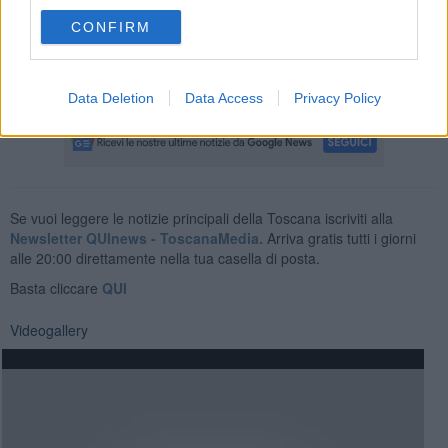
Nel frattempo consoliamoci godendoci lo spettacolo di come è finito
CONFIRM
il Sig. Schrödinger quando il malcapitato felino ha intuito di essere
la cavia del macabro esperimento.
Michele Campisi
Data Deletion
Data Access
Privacy Policy
Se vuoi leggere le notizie principali della Toscana iscriviti alla
Newsletter QUInews - ToscanaMedia.
Arriva gratis tutti i giorni
alle 20:00 direttamente nella tua casella di posta.
Basta cliccare
QUI
Videogallery