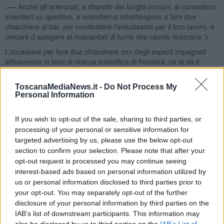
. —
Anche gli scienziati, a dispetto dei luoghi comuni, si concedono
volentieri un aperitivo, e volentieri si intrattengono a fare due
chiacchere al bar, per condividere l’entusiasmo per il loro lavoro, e
cercare d spiegare ai malcapitati di turno che cavolo ricercano :)
L’occasione per fare due chiacchere con degli esperti impegnati
attivamente in temi di ricerca scientifica di frontiera, ce la dà il
circolo ARCI
l’Albero del Pepe
, “uno spazio per viaggiatori reali o
immaginari”. Il circolo ospita tra l’altro molte altre iniziative
ToscanaMediaNews.it -
Do Not Process My
interessanti tra cui concerti e laboratori.
Personal Information
If you wish to opt-out of the sale, sharing to third parties, or
processing of your personal or sensitive information for
Si parte
“A caccia dell’onda perfetta”
Giovedi 25 Ottobre con
targeted advertising by us, please use the below opt-out
Riccardo Buscicchio e Francesco Di Renzo, membri della
section to confirm your selection. Please note that after your
collaborazione LIGO-VIRGO, per scoprire la storia di una minuscola
opt-out request is processed you may continue seeing
onda gravitazionale, arrivata a noi dopo un viaggio di un miliardo di
interest-based ads based on personal information utilized by
anni. Sarà anche un’occasione per sapere come si sta evolvendo la
us or personal information disclosed to third parties prior to
ricerca dalla prima rivelazione di un’onda gravitazione avvenuta nel
your opt-out. You may separately opt-out of the further
Febbraio 2016. Ne abbiamo parlato anche in questo Blog nel post
disclosure of your personal information by third parties on the
dal titolo
Le onde gravitazionali esistono davvero!
IAB’s list of downstream participants. This information may
Si continua il 22 Novembre
“Alla scoperta dei fondali oceanici”