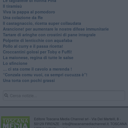
Le tagliatelle di nonna Pina
Il tiramisù
Viva la pappa al pomodoro
Una colazione da Re
Il castagnaccio, ricetta super collaudata
​Arancione! per aumentare le nostre difese immunitarie
Tartare di aringhe con crostini di pane integrale
Polpette di lenticchie con aquafaba
​Pollo al curry e il passa ricetta!
Croccantini golosi per Toby e Fuffi!
La maionese, regina di tutte le salse
Lo sfincione
​… ci sta come il cavolo a merenda !
“Conzala comu vuoi, ca sempri cucuzza è”!
​Una torta con pochi grassi
Editore Toscana Media Channel srl - Via Dei Martelli, 8 -
50129 FIRENZE - info@toscanamediachannel.it. TOSCANA