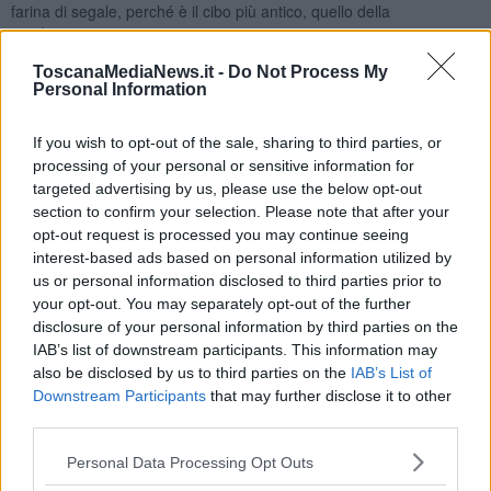
farina di segale, perché è il cibo più antico, quello della
condivisione;
la confettura che ho fatto ieri, senza zucchero aggiunto, con le
ToscanaMediaNews.it -
Do Not Process My
prugne dell’albero della mia amica Consuelo, perché ha la dolcezza
Personal Information
dell’amicizia;
una tazza di caffè d’orzo e cannella per soddisfare anche l’olfatto
If you wish to opt-out of the sale, sharing to third parties, or
oltre che la salute, perché lo bevevo sempre, da bambina, insieme
processing of your personal or sensitive information for
a mia nonna ed era un momento di amore.
targeted advertising by us, please use the below opt-out
section to confirm your selection. Please note that after your
opt-out request is processed you may continue seeing
interest-based ads based on personal information utilized by
us or personal information disclosed to third parties prior to
your opt-out. You may separately opt-out of the further
disclosure of your personal information by third parties on the
IAB’s list of downstream participants. This information may
also be disclosed by us to third parties on the
IAB’s List of
Downstream Participants
that may further disclose it to other
third parties.
Personal Data Processing Opt Outs