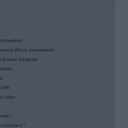
 collaudata
 nostre difese immunitarie
i di pane integrale
uafaba
a!
uffi!
le salse
enda !
 cucuzza è”!