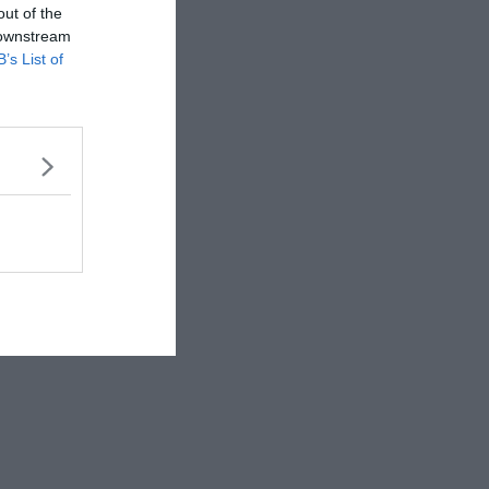
out of the
 downstream
B’s List of