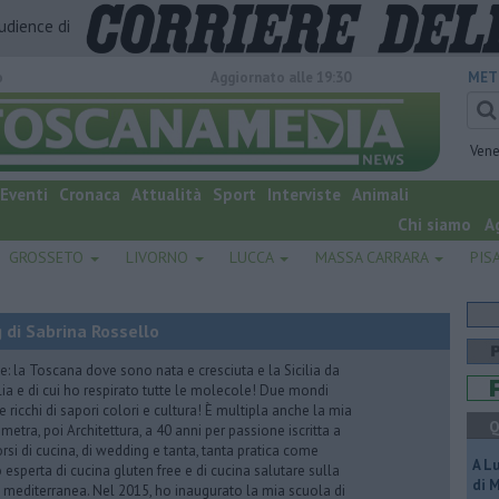
audience di
o
Aggiornato alle 19:30
MET
Vene
Eventi
Cronaca
Attualità
Sport
Interviste
Animali
Chi siamo
A
GROSSETO
LIVORNO
LUCCA
MASSA CARRARA
PIS
 di Sabrina Rossello
e: la Toscana dove sono nata e cresciuta e la Sicilia da
lia e di cui ho respirato tutte le molecole! Due mondi
 ricchi di sapori colori e cultura! È multipla anche la mia
Q
tra, poi Architettura, a 40 anni per passione iscritta a
rsi di cucina, di wedding e tanta, tanta pratica come
A L
esperta di cucina gluten free e di cucina salutare sulla
di 
ta mediterranea. Nel 2015, ho inaugurato la mia scuola di