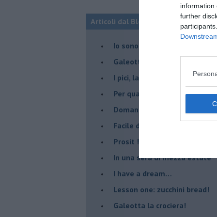
information 
further disc
Articoli dal Blog “Due chiacchiere in
participants
Downstream 
Io sono "fragolo"
Galeotte le giuggiole !
Persona
I pici, la pasta degli Etruschi
Per qualche chilo in più...
Domani è un altro giorno
​Facile dire salsa di pomodori!
Prosit !
​In una sera di mezza estate
I have a dream…
​Lesson one: zucchini bread!
Galeotta la crociera!