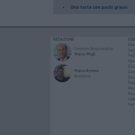
​Una torta con pochi grassi
REDAZIONE
CO
Marc
Direttore Responsabile
Serg
Marco Migli
Mic
Vale
Elis
Marco Armeni
Lind
Redattore
Dina
Piet
Mon
Pao
Gabr
Paol