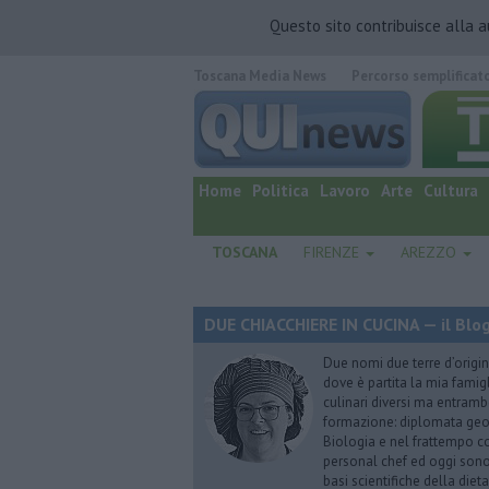
Questo sito contribuisce alla 
Toscana Media News
Percorso semplificat
quotidiano online.
Home
Politica
Lavoro
Arte
Cultura
TOSCANA
FIRENZE
AREZZO
DUE CHIACCHIERE IN CUCINA — il Blog
Due nomi due terre d’origin
dove è partita la mia famig
culinari diversi ma entrambe
formazione: diplomata geome
Biologia e nel frattempo co
personal chef ed oggi sono 
basi scientifiche della die