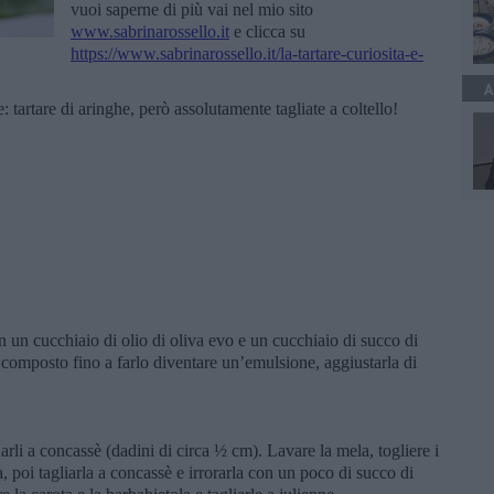
vuoi saperne di più vai nel mio sito
www.sabrinarossello.it
e clicca su
https://www.sabrinarossello.it/la-tartare-curiosita-e-
A
 tartare di aringhe, però assolutamente tagliate a coltello!
n un cucchiaio di olio di oliva evo e un cucchiaio di succo di
 composto fino a farlo diventare un’emulsione, aggiustarla di
liarli a concassè (dadini di circa ½ cm). Lavare la mela, togliere i
a, poi tagliarla a concassè e irrorarla con un poco di succo di