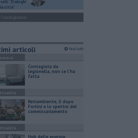
selli “Dialoghi
la città"
Condoglianze
imi articoli
Vedi tutti
ronaca
Contagiata da
legionella, non ce l'ha
fatta
ttualità
Retiambiente, il dopo
Fortini e lo spettro del
commissariamento
ttualità
Hub delle energie