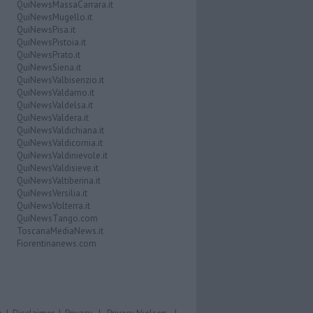
QuiNewsMassaCarrara.it
QuiNewsMugello.it
QuiNewsPisa.it
QuiNewsPistoia.it
QuiNewsPrato.it
QuiNewsSiena.it
QuiNewsValbisenzio.it
QuiNewsValdarno.it
QuiNewsValdelsa.it
QuiNewsValdera.it
QuiNewsValdichiana.it
QuiNewsValdicornia.it
QuiNewsValdinievole.it
QuiNewsValdisieve.it
QuiNewsValtiberina.it
QuiNewsVersilia.it
QuiNewsVolterra.it
QuiNewsTango.com
ToscanaMediaNews.it
Fiorentinanews.com