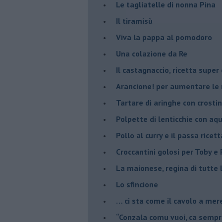
Le tagliatelle di nonna Pina
Il tiramisù
Viva la pappa al pomodoro
Una colazione da Re
Il castagnaccio, ricetta super
​Arancione! per aumentare le
Tartare di aringhe con crostin
Polpette di lenticchie con aq
​Pollo al curry e il passa ricett
Croccantini golosi per Toby e F
La maionese, regina di tutte 
Lo sfincione
​… ci sta come il cavolo a mer
“Conzala comu vuoi, ca sempri