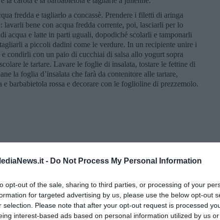
e la carota e la barbabietola e tagliarle a julienne.
cqua fredda e tagliarlo a concassè. Prendere i filetti di aringa
 lavarli bene con acqua fredda corrente, poi, lasciarli per lo
di acqua e latte in parti uguali, dopodiché scolarli e tamponarli
agliarli a piccoli dadini come le verdure. In un recipiente unire i
tto e condirli con un paio di cucchiai di salsa allo yogurt sopra
olare le tartare. Lavare le foglie di insalata, tostare le fettine di
e la foglia d’insalata che farà da contenitore alle tartare,
a e barbabietola rossa e decorare con le foglioline di prezzemolo.
ediaNews.it -
Do Not Process My Personal Information
to opt-out of the sale, sharing to third parties, or processing of your per
formation for targeted advertising by us, please use the below opt-out s
r selection. Please note that after your opt-out request is processed y
eing interest-based ads based on personal information utilized by us or