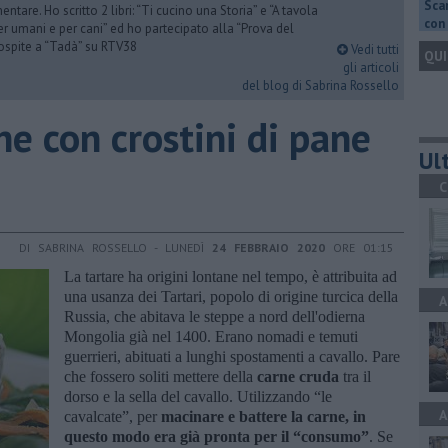
Scar
ntare. Ho scritto 2 libri: “Ti cucino una Storia” e “A tavola
con 
er umani e per cani” ed ho partecipato alla “Prova del
 ospite a “Tadà” su RTV38
Vedi tutti
QUI
gli articoli
del blog di Sabrina Rossello
he con crostini di pane
Ult
C
DI SABRINA ROSSELLO - LUNEDÌ
24 FEBBRAIO 2020
ORE 01:15
La tartare ha origini lontane nel tempo, è attribuita ad
una usanza dei Tartari, popolo di origine turcica della
A
Russia, che abitava le steppe a nord dell'odierna
Mongolia già nel 1400. Erano nomadi e temuti
guerrieri, abituati a lunghi spostamenti a cavallo. Pare
che fossero soliti mettere della
carne cruda
tra il
dorso e la sella del cavallo. Utilizzando “le
A
cavalcate”, per
macinare e battere la carne, in
questo modo era già pronta per il “consumo”
. Se