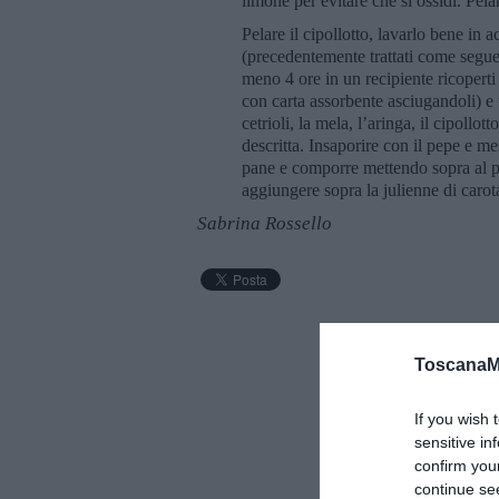
limone per evitare che si ossidi. Pelar
Pelare il cipollotto, lavarlo bene in a
(precedentemente trattati come segue:
meno 4 ore in un recipiente ricoperti 
con carta assorbente asciugandoli) e t
cetrioli, la mela, l’aringa, il cipollo
descritta. Insaporire con il pepe e mesc
pane e comporre mettendo sopra al pan
aggiungere sopra la julienne di carot
Sabrina Rossello
ToscanaM
If you wish 
sensitive in
confirm you
continue se