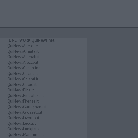
IL NETWORK QuiNews.net
QuiNewsAbetone.it
QuiNewsAmiata.it
QuiNewsAnimali.it
QuiNewsArezzo.it
QuiNewsCasentino.it
QuiNewsCecina.it
QuiNewsChianti.it
QuiNewsCuoio.it
QuiNewsElba.it
QuiNewsEmpolese.it
QuiNewsFirenze.it
QuiNewsGarfagnana.it
QuiNewsGrosseto.it
QuiNewsLivorno.it
QuiNewsLucca.it
QuiNewsLunigiana.it
QuiNewsMaremma.it