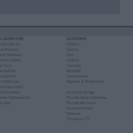
LLABORATORI
CATEGORIE
ella Bitozzi
Politica
io Braccini
Lavoro
hele Bufalino
Arte
ntina Caffieri
Cultura
a Cosci
Cronaca
a Giuliani
Attualità
 Laurenzi
Trasmissioni
ro Mattonai
Imprese & Professioni
ica Nocciolini
lo Nocentini
Le notizie di oggi
iele Santarnecchi
Più Letti della settimana
a Silvi
Più Letti del mese
Archivio Notizie
Persone
Toscani in TV