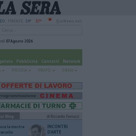
24°
37°
EO:
FIRENZE
QuiNews.net
rdì
07 Agosto 2026
genzia
Pubblicità
Contatti
Network
A
PISTOIA
PRATO
SIENA
ui Blog
di Riccardo Ferrucci
INCONTRI
ucca la mostra
D'ARTE
Marcello