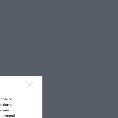
sonal or
ection to
ou may
 personal