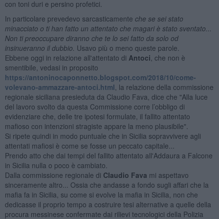
con toni duri e persino profetici.
In particolare prevedevo sarcasticamente
che se sei stato
minacciato o ti han fatto un attentato che magari è stato sventato...
Non ti preoccupare diranno che te lo sei fatto da solo od
insinueranno il dubbio.
Usavo più o meno queste parole.
Ebbene oggi in relazione all'attentato di
Antoci
, che non è
smentibile, vedasi in proposito
https://antoninocaponnetto.blogspot.com/2018/10/come-
volevano-ammazzare-antoci.html
, la relazione della commissione
regionale siciliana presieduta da Claudio Fava, dice che "Alla luce
del lavoro svolto da questa Commissione corre l’obbligo di
evidenziare che, delle tre ipotesi formulate, il fallito attentato
mafioso con intenzioni stragiste appare la meno plausibile".
Si ripete quindi in modo puntuale che in Sicilia sopravvivere agli
attentati mafiosi è come se fosse un peccato capitale...
Prendo atto che dai tempi del fallito attentato all'Addaura a Falcone
in Sicilia nulla o poco è cambiato.
Dalla commissione regionale di
Claudio Fava
mi aspettavo
sinceramente altro... Ossia che andasse a fondo sugli affari che la
mafia fa in Sicilia, su come si evolve la mafia in Sicilia, non che
dedicasse il proprio tempo a costruire tesi alternative a quelle della
procura messinese confermate dai rilievi tecnologici della Polizia