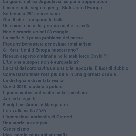
La guerra nell'ex Jugoslavia, se parla troppo poco
Il modello da seguire per gli Stati Uniti d'Europa
Srebrenica 25° anniversario
Quelli che... rompono le balle
Un amore che ci ha portato anche la mafia
Non è proprio un bel 23 maggio
La mafia è il primo problema del paese
Produrre benessere per evitare totalitarismi
Gli Stati Uniti d'Europa nasceranno?
Nessun esperto antimafia nelle task force Covid ?!
L'Unione europea non è europeista?
La crisi del coronavirus è una crisi epocale. È fuor di dubbio
Come trasformare l'ora più buia in una giornata di sole
​La distopia è diventata realtà
Covid-2019, credere è potere
Il primo vertice antimafia nella Lomellina
Arte ed illegalità
​5 colpi per Antoci e Manganaro
Lotta alla mafia 2020
L'operazione antimafia di Gratteri
Una storiella europea
Genericismo
Idee, parole ed azioni antimafia