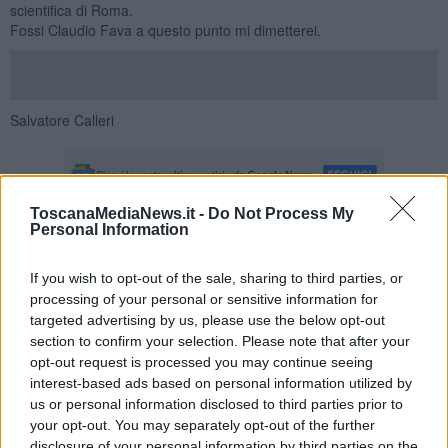
scientifica di Roma.
Fossi Claudio Fava a questo punto mi dimetterei.
Salvatore Calleri
ToscanaMediaNews.it -
Do Not Process My
Personal Information
Se vuoi leggere le notizie principali della Toscana iscriviti alla
Newsletter QUInews - ToscanaMedia.
Arriva gratis tutti i giorni
If you wish to opt-out of the sale, sharing to third parties, or
alle 20:00 direttamente nella tua casella di posta.
processing of your personal or sensitive information for
Basta cliccare
QUI
targeted advertising by us, please use the below opt-out
section to confirm your selection. Please note that after your
Ti potrebbe interessare anche:
opt-out request is processed you may continue seeing
interest-based ads based on personal information utilized by
Articoli dal Blog “Legalità e non solo” di Salvatore Calleri
us or personal information disclosed to third parties prior to
Il “dopo” Matteo Messina Denaro
your opt-out. You may separately opt-out of the further
Vademecum antimafia per gli elettori
disclosure of your personal information by third parties on the