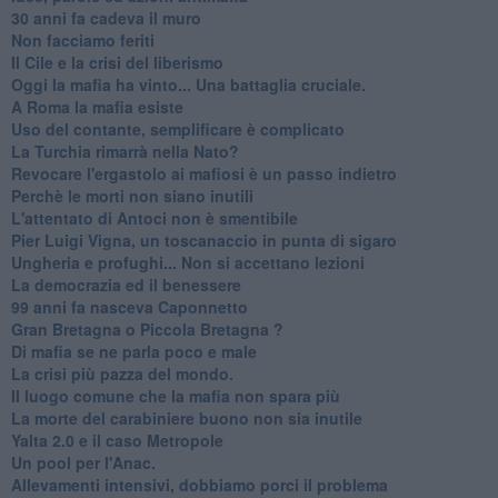
30 anni fa cadeva il muro
Non facciamo feriti
Il Cile e la crisi del liberismo
Oggi la mafia ha vinto... Una battaglia cruciale.
A Roma la mafia esiste
Uso del contante, semplificare è complicato
La Turchia rimarrà nella Nato?
Revocare l'ergastolo ai mafiosi è un passo indietro
Perchè le morti non siano inutili
L'attentato di Antoci non è smentibile
Pier Luigi Vigna, un toscanaccio in punta di sigaro
Ungheria e profughi... Non si accettano lezioni
La democrazia ed il benessere
99 anni fa nasceva Caponnetto
Gran Bretagna o Piccola Bretagna ?
Di mafia se ne parla poco e male
La crisi più pazza del mondo.
Il luogo comune che la mafia non spara più
La morte del carabiniere buono non sia inutile
Yalta 2.0 e il caso Metropole
​Un pool per l'Anac.
Allevamenti intensivi, dobbiamo porci il problema