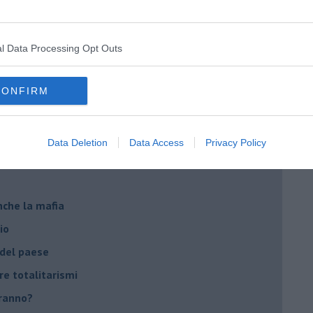
ista
emonizzare
l Data Processing Opt Outs
ora più buia
CONFIRM
 se parla troppo poco
Stati Uniti d'Europa
Data Deletion
Data Access
Privacy Policy
nche la mafia
io
 del paese
re totalitarismi
eranno?