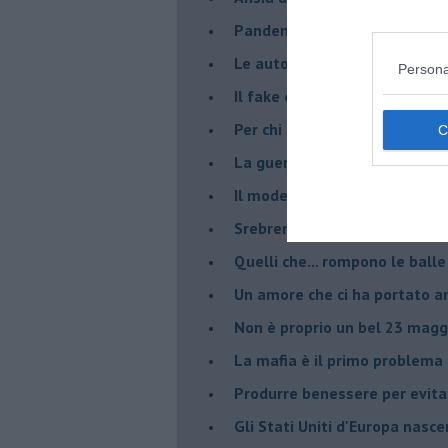
Pandemia e modello neoliber
Le auto diesel non son da d
Persona
​Il fake e la mafia
Per chi combatte la mafia è l'
La guerra nell'ex Jugoslavia,
Il modello da seguire per gli 
Srebrenica 25° anniversario
Quelli che... rompono le balle
Un amore che ci ha portato a
Non è proprio un bel 23 magg
La mafia è il primo problema
Produrre benessere per evita
Gli Stati Uniti d'Europa nasc