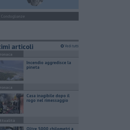
Condoglianze
imi articoli
Vedi tutti
ronaca
Incendio aggredisce la
pineta
ronaca
Casa inagibile dopo il
rogo nel rimessaggio
ttualità
Oltre 5000 chilometri a