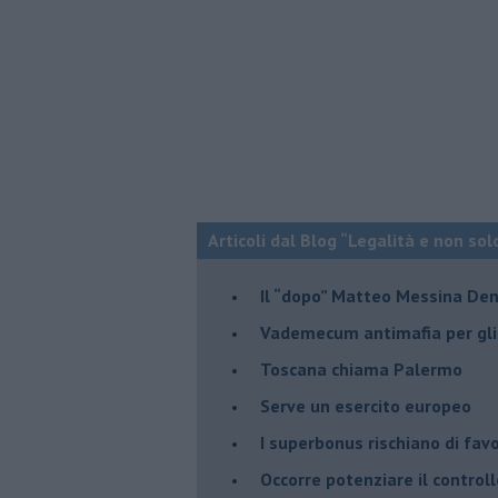
Articoli dal Blog “Legalità e non sol
Il “dopo” Matteo Messina De
Vademecum antimafia per gli 
Toscana chiama Palermo
Serve un esercito europeo
I superbonus rischiano di favo
Occorre potenziare il controll