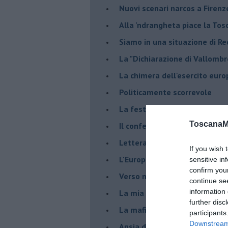
​Nuovi scenari narcos a Firenz
Alla 'ndrangheta piace la Tos
Siamo in una situazione di Re
La "Dichiarazione di Vallombr
La chimera dell'esercito eur
Politicamente scorrevole
La festa dell'Europa
ToscanaM
Il confederalismo è un nodo c
Lettera al Presidente Draghi
If you wish 
L'Europa non regge il confron
sensitive in
confirm you
Verso nuovi modelli economi
continue se
information 
​La mia generazione... Quella 
further disc
​La mafia sanitaria ai tempi d
participants
Downstream 
Ansia da Covid