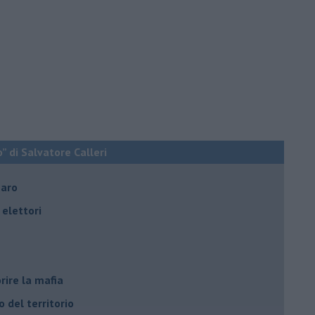
o” di Salvatore Calleri
naro
elettori
rire la mafia
o del territorio