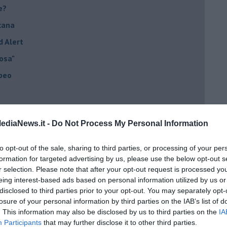
e?
cana
d Alert
osa"
opeo
ediaNews.it -
Do Not Process My Personal Information
he viene al pettine
to opt-out of the sale, sharing to third parties, or processing of your per
to con USA, Russia e Cina
formation for targeted advertising by us, please use the below opt-out s
r selection. Please note that after your opt-out request is processed y
ci postpandemia
eing interest-based ads based on personal information utilized by us or
disclosed to third parties prior to your opt-out. You may separately opt-
dell'alluvione 1966
losure of your personal information by third parties on the IAB’s list of
el covid
. This information may also be disclosed by us to third parties on the
IA
Participants
that may further disclose it to other third parties.