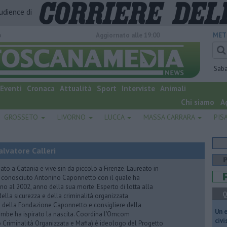
audience di
o
Aggiornato alle 19:00
MET
Sab
Eventi
Cronaca
Attualità
Sport
Interviste
Animali
Chi siamo
A
GROSSETO
LIVORNO
LUCCA
MASSA CARRARA
PIS
lvatore Calleri
ato a Catania e vive sin da piccolo a Firenze. Laureato in
a conosciuto Antonino Caponnetto con il quale ha
no al 2002, anno della sua morte. Esperto di lotta alla
Q
ella sicurezza e della criminalità organizzata
e della Fondazione Caponnetto e consigliere della
​Un 
rambe ha ispirato la nascita. Coordina l'Omcom
civ
 Criminalità Organizzata e Mafia) è ideologo del Progetto