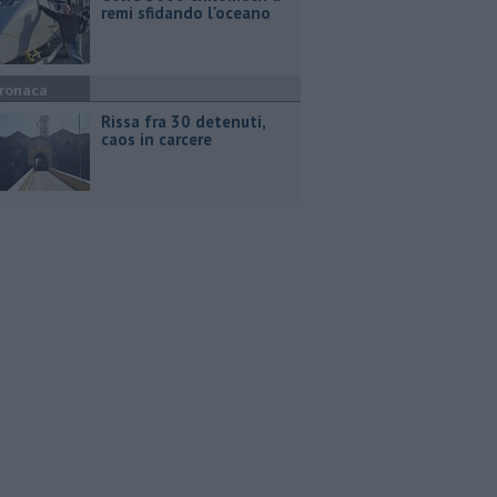
remi sfidando l'oceano
ronaca
Rissa fra 30 detenuti,
caos in carcere