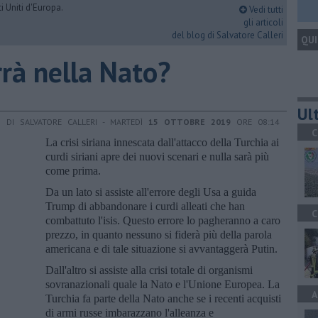
i Uniti d'Europa.
Vedi tutti
gli articoli
del blog di Salvatore Calleri
QUI
rrà nella Nato?
Ult
DI SALVATORE CALLERI - MARTEDÌ
15 OTTOBRE 2019
ORE 08:14
C
La crisi siriana innescata dall'attacco della Turchia ai
curdi siriani apre dei nuovi scenari e nulla sarà più
come prima.
Da un lato si assiste all'errore degli Usa a guida
Trump di abbandonare i curdi alleati che han
C
combattuto l'isis. Questo errore lo pagheranno a caro
prezzo, in quanto nessuno si fiderà più della parola
americana e di tale situazione si avvantaggerà Putin.
Dall'altro si assiste alla crisi totale di organismi
sovranazionali quale la Nato e l'Unione Europea. La
A
Turchia fa parte della Nato anche se i recenti acquisti
di armi russe imbarazzano l'alleanza e