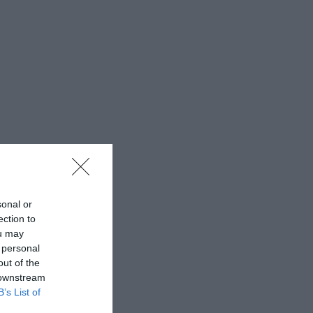
sonal or
ection to
ou may
 personal
out of the
 downstream
B’s List of