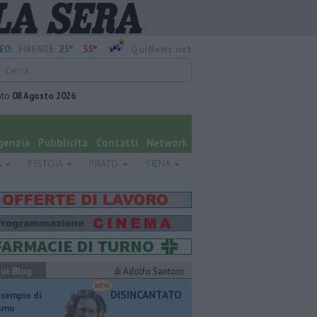
25°
35°
EO:
FIRENZE
QuiNews.net
ato
08 Agosto 2026
genzia
Pubblicità
Contatti
Network
A
PISTOIA
PRATO
SIENA
ui Blog
di Adolfo Santoro
DISINCANTATO
esempio di
ismo