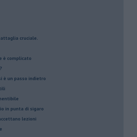
attaglia cruciale.
e è complicato
?
si è un passo indietro
ili
mentibile
io in punta di sigaro
accettano lezioni
e