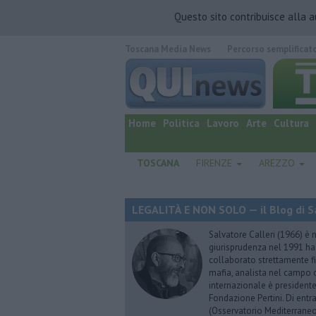
Questo sito contribuisce alla 
Toscana Media News
Percorso semplificat
quotidiano online.
Home
Politica
Lavoro
Arte
Cultura
TOSCANA
FIRENZE
AREZZO
LEGALITÀ E NON SOLO — il Blog di Sa
Salvatore Calleri (1966) è n
giurisprudenza nel 1991 h
collaborato strettamente fi
mafia, analista nel campo d
internazionale è president
Fondazione Pertini. Di ent
(Osservatorio Mediterraneo