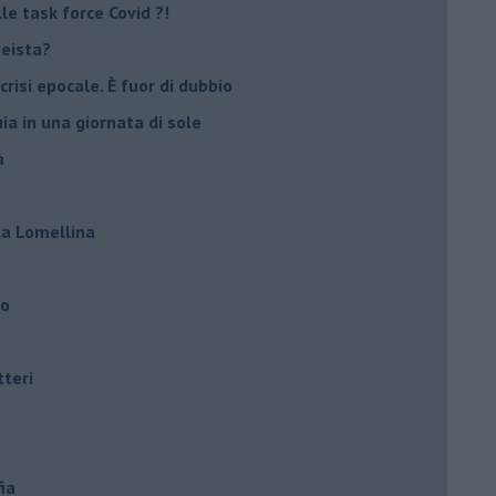
e task force Covid ?!
peista?
crisi epocale. È fuor di dubbio
ia in una giornata di sole
à
lla Lomellina
ro
tteri
ia