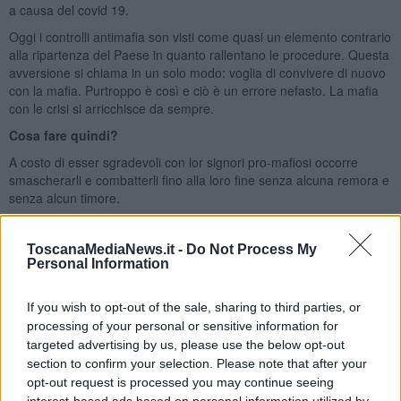
a causa del covid 19.
Oggi i controlli antimafia son visti come quasi un elemento contrario
alla ripartenza del Paese in quanto rallentano le procedure. Questa
avversione si chiama in un solo modo: voglia di convivere di nuovo
con la mafia. Purtroppo è così e ciò è un errore nefasto. La mafia
con le crisi si arricchisce da sempre.
Cosa fare quindi?
A costo di esser sgradevoli con lor signori pro-mafiosi occorre
smascherarli e combatterli fino alla loro fine senza alcuna remora e
senza alcun timore.
Salvatore Calleri
ToscanaMediaNews.it -
Do Not Process My
Personal Information
If you wish to opt-out of the sale, sharing to third parties, or
processing of your personal or sensitive information for
Se vuoi leggere le notizie principali della Toscana iscriviti alla
targeted advertising by us, please use the below opt-out
Newsletter QUInews - ToscanaMedia.
Arriva gratis tutti i giorni
section to confirm your selection. Please note that after your
alle 20:00 direttamente nella tua casella di posta.
opt-out request is processed you may continue seeing