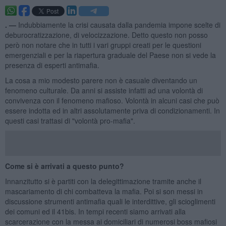
. —
Indubbiamente la crisi causata dalla pandemia impone scelte di
deburocratizzazione, di velocizzazione. Detto questo non posso
però non notare che in tutti i vari gruppi creati per le questioni
emergenziali e per la riapertura graduale del Paese non si vede la
presenza di esperti antimafia.
La cosa a mio modesto parere non è casuale diventando un
fenomeno culturale. Da anni si assiste infatti ad una volontà di
convivenza con il fenomeno mafioso. Volontà in alcuni casi che può
essere indotta ed in altri assolutamente priva di condizionamenti. In
questi casi trattasi di "volontà pro-mafia".
Come si è arrivati a questo punto?
Innanzitutto si è partiti con la delegittimazione tramite anche il
mascariamento di chi combatteva la mafia. Poi si son messi in
discussione strumenti antimafia quali le interdittive, gli scioglimenti
dei comuni ed il 41bis. In tempi recenti siamo arrivati alla
scarcerazione con la messa ai domiciliari di numerosi boss mafiosi