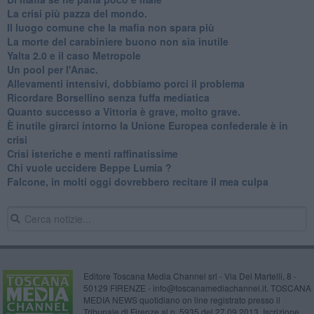
La crisi più pazza del mondo.
Il luogo comune che la mafia non spara più
La morte del carabiniere buono non sia inutile
Yalta 2.0 e il caso Metropole
​Un pool per l'Anac.
Allevamenti intensivi, dobbiamo porci il problema
Ricordare Borsellino senza fuffa mediatica
​Quanto successo a Vittoria è grave, molto grave.
​È inutile girarci intorno la Unione Europea confederale è in
crisi
Crisi isteriche e menti raffinatissime
Chi vuole uccidere Beppe Lumia ?
Falcone, in molti oggi dovrebbero recitare il mea culpa
Editore Toscana Media Channel srl - Via Dei Martelli, 8 -
50129 FIRENZE - info@toscanamediachannel.it. TOSCANA
MEDIA NEWS quotidiano on line registrato presso il
Tribunale di Firenze al n. 5935 del 27.09.2013. Iscrizione