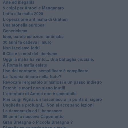
Arte ed illegalità
​5 colpi per Antoci e Manganaro
Lotta alla mafia 2020
L'operazione antimafia di Gratteri
Una storiella europea
Genericismo
Idee, parole ed azioni antimafia
30 anni fa cadeva il muro
Non facciamo feriti
Il Cile e la crisi del liberismo
Oggi la mafia ha vinto... Una battaglia cruciale.
A Roma la mafia esiste
Uso del contante, semplificare è complicato
La Turchia rimarrà nella Nato?
Revocare l'ergastolo ai mafiosi è un passo indietro
Perchè le morti non siano inutili
L'attentato di Antoci non è smentibile
Pier Luigi Vigna, un toscanaccio in punta di sigaro
Ungheria e profughi... Non si accettano lezioni
La democrazia ed il benessere
99 anni fa nasceva Caponnetto
Gran Bretagna o Piccola Bretagna ?
Di mafia se ne parla poco e male