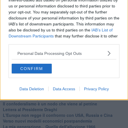
interest-based ads based on personal information utilized by
Basta cliccare
QUI
us or personal information disclosed to third parties prior to
Ti potrebbe interessare anche:
your opt-out. You may separately opt-out of the further
disclosure of your personal information by third parties on the
Articoli dal Blog “Legalità e non solo” di Salvatore Calleri
IAB’s list of downstream participants. This information may
Il “dopo” Matteo Messina Denaro
also be disclosed by us to third parties on the
IAB’s List of
Vademecum antimafia per gli elettori
Downstream Participants
that may further disclose it to other
Toscana chiama Palermo
third parties.
Serve un esercito europeo
I superbonus rischiano di favorire la mafia
Personal Data Processing Opt Outs
Occorre potenziare il controllo del territorio
​Nuovi scenari narcos a Firenze?
CONFIRM
Alla 'ndrangheta piace la Toscana
Siamo in una situazione di Red Alert
La "Dichiarazione di Vallombrosa"
La chimera dell'esercito europeo
Data Deletion
Data Access
Privacy Policy
Politicamente scorrevole
La festa dell'Europa
Il confederalismo è un nodo che viene al pettine
Lettera al Presidente Draghi
L'Europa non regge il confronto con USA, Russia e Cina
Verso nuovi modelli economici postpandemia
​La mia generazione... Quella dell'alluvione 1966