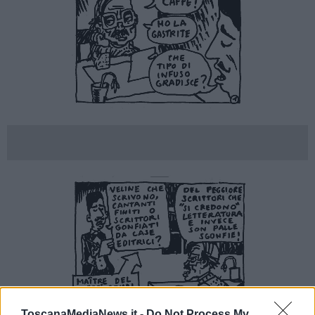
ToscanaMediaNews.it -
Do Not Process My