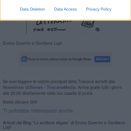
Data Deletion
Data Access
Privacy Policy
Enrico Guerrini e Gordiano Lupi
Se vuoi leggere le notizie principali della Toscana iscriviti alla
Newsletter QUInews - ToscanaMedia.
Arriva gratis tutti i giorni
alle 20:00 direttamente nella tua casella di posta.
Basta cliccare
QUI
Ti potrebbe interessare anche:
Articoli dal Blog “Lo scrittore sfigato” di Enrico Guerrini e Gordiano
Lupi