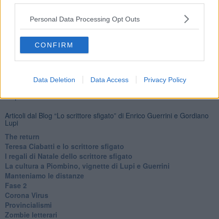
Basta cliccare
QUI
Personal Data Processing Opt Outs
Fotogallery
CONFIRM
Data Deletion
Data Access
Privacy Policy
Ti potrebbe interessare anche:
Articoli dal Blog “Lo scrittore sfigato” di Enrico Guerrini e Gordiano
Lupi
The return
Teresa Ciabatti e lo scrittore sfigato
I regali di Natale dello scrittore sfigato
La cultura a Piombino, vignette di Lupi e Guerrini
Manteniamo le distanze
Fase 2
Corona Virus
Provincialismi
Zombie letterari