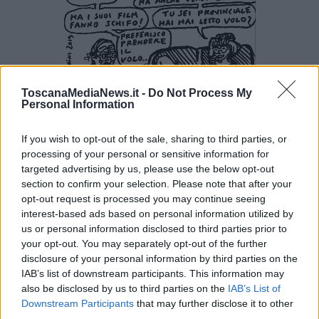
ToscanaMediaNews.it -
Do Not Process My
Personal Information
If you wish to opt-out of the sale, sharing to third parties, or
processing of your personal or sensitive information for
targeted advertising by us, please use the below opt-out
Enrico Guerrini e Gordiano Lupi
section to confirm your selection. Please note that after your
opt-out request is processed you may continue seeing
interest-based ads based on personal information utilized by
us or personal information disclosed to third parties prior to
your opt-out. You may separately opt-out of the further
disclosure of your personal information by third parties on the
Se vuoi leggere le notizie principali della Toscana iscriviti alla
IAB’s list of downstream participants. This information may
Newsletter QUInews - ToscanaMedia.
Arriva gratis tutti i giorni
also be disclosed by us to third parties on the
IAB’s List of
alle 20:00 direttamente nella tua casella di posta.
Downstream Participants
that may further disclose it to other
third parties.