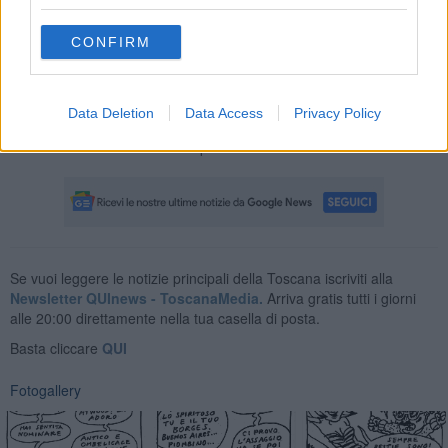
CONFIRM
Data Deletion
Data Access
Privacy Policy
Enrico Guerrini e Gordiano Lupi
Se vuoi leggere le notizie principali della Toscana iscriviti alla
Newsletter QUInews - ToscanaMedia.
Arriva gratis tutti i giorni
alle 20:00 direttamente nella tua casella di posta.
Basta cliccare
QUI
Fotogallery