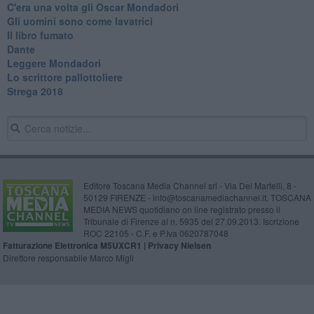
C'era una volta gli Oscar Mondadori
Gli uomini sono come lavatrici
Il libro fumato
Dante
Leggere Mondadori
Lo scrittore pallottoliere
Strega 2018
Editore Toscana Media Channel srl - Via Dei Martelli, 8 -
50129 FIRENZE - info@toscanamediachannel.it. TOSCANA
MEDIA NEWS quotidiano on line registrato presso il
Tribunale di Firenze al n. 5935 del 27.09.2013. Iscrizione
ROC 22105 - C.F. e P.Iva 0620787048
Fatturazione Elettronica M5UXCR1 |
Privacy Nielsen
Direttore responsabile Marco Migli
Powered by
Aperion.it