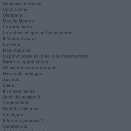
Duchessa e Romeo
Coco Chanel
Cleopatra
Marylin Monroe
La gatta morta
La vedova allegra nell'era moderna
​Il Nastro Azzurro
La verità
Mary Poppins
La principessa sul pisello nell'era moderna
Barbie e i quindici Ken
Gli amanti sono tutti uguali
Neve sulla spiaggia
Amanda
Elena
Il concepimento
Quel che sembra è
Virginia Wolf
Rodolfo Valentino
Lo sfigato
Inferno o paradiso ?
Cenerentola