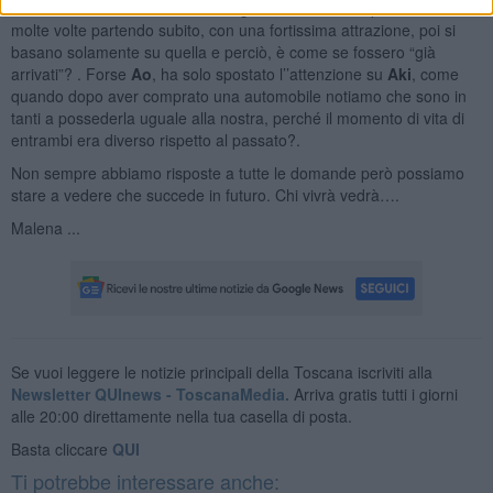
creano in un istante. Forse che i grandiosi “amori a prima vista”
molte volte partendo subito, con una fortissima attrazione, poi si
basano solamente su quella e perciò, è come se fossero “già
arrivati”? . Forse
Ao
, ha solo spostato l’’attenzione su
Aki
, come
quando dopo aver comprato una automobile notiamo che sono in
tanti a possederla uguale alla nostra, perché il momento di vita di
entrambi era diverso rispetto al passato?.
Non sempre abbiamo risposte a tutte le domande però possiamo
stare a vedere che succede in futuro. Chi vivrà vedrà….
Malena ...
Se vuoi leggere le notizie principali della Toscana iscriviti alla
Newsletter QUInews - ToscanaMedia.
Arriva gratis tutti i giorni
alle 20:00 direttamente nella tua casella di posta.
Basta cliccare
QUI
Ti potrebbe interessare anche: