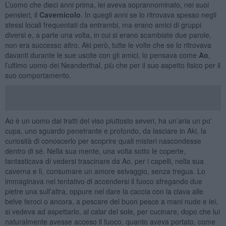
L’uomo che dieci anni prima, lei aveva soprannominato, nei suoi
pensieri, il
Cavernicolo
. In quegli anni se lo ritrovava spesso negli
stessi locali frequentati da entrambi, ma erano amici di gruppi
diversi e, a parte una volta, in cui si erano scambiate due parole,
non era successo altro. Aki però, tutte le volte che se lo ritrovava
davanti durante le sue uscite con gli amici, lo pensava come
Ao
,
l’ultimo uomo dei Neanderthal, più che per il suo aspetto fisico per il
suo comportamento.
Ao è un uomo dai tratti del viso piuttosto severi, ha un’aria un po'
cupa, uno sguardo penetrante e profondo, da lasciare in Aki, la
curiosità di conoscerlo per scoprire quali misteri nascondesse
dentro di sé. Nella sua mente, una volta sotto le coperte,
fantasticava di vedersi trascinare da Ao, per i capelli, nella sua
caverna e lì, consumare un amore selvaggio, senza tregua. Lo
immaginava nel tentativo di accendersi il fuoco sfregando due
pietre una sull’altra, oppure nel dare la caccia con la clava alle
belve feroci o ancora, a pescare del buon pesce a mani nude e lei,
si vedeva ad aspettarlo, al calar del sole, per cucinare, dopo che lui
naturalmente avesse acceso il fuoco, quanto aveva portato, come