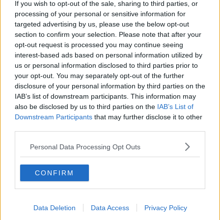
di continuo in ogni momento e con qualunque scusa ma anche
If you wish to opt-out of the sale, sharing to third parties, or
senza scuse. Sensazioni lievi per abituare una pelle, fino a sigillare
processing of your personal or sensitive information for
le labbra, in un bacio.
targeted advertising by us, please use the below opt-out
section to confirm your selection. Please note that after your
A fine della serata, una volta sola,
Aki
si sente smarrita e stordita.
opt-out request is processed you may continue seeing
Notte in bianco di pensieri utili e inutili. La paura è quella di soffrire
interest-based ads based on personal information utilized by
di nuovo, avendo raccolto nel suo album delle figurine una serie di
incontri sbagliati. Ao entra in punta di piedi ma non arresta il suo
us or personal information disclosed to third parties prior to
avanzare, per dare ad Aki e per donarsi reciprocamente un po’ di
your opt-out. You may separately opt-out of the further
bene, lo stesso bene che entrambi, cercano da tempo. Si sono
disclosure of your personal information by third parties on the
rivisti, si sono baciati incuranti della gente, in una dimensione dove
IAB’s list of downstream participants. This information may
l’esistere, era stato riservato ai loro corpi e alle loro anime . Si gode
also be disclosed by us to third parties on the
IAB’s List of
il momento di adesso rispetto al senno di poi, la scienza esatta, che
Downstream Participants
that may further disclose it to other
ci darà come andrà a finire la storia.
third parties.
Ciò che vorrei condividere con voi rispetto a quanto accaduto è la
Personal Data Processing Opt Outs
riflessione sul significato dell’attrazione. Tutti sappiamo che è
qualcosa che accade. Com’è scattata in lei forse è facile intuirlo
soprattutto perché alle donne non basta solo l’aspetto fisico e Aki
CONFIRM
aveva già fantasticato su di lui, ma la domanda da porsi è: “Come è
scattata in lui, dopo dieci anni?. Come può succedere?. Perché?”.
Sappiamo che nel cervello accade qualcosa nel momento che
Data Deletion
Data Access
Privacy Policy
siamo attratti da un’altra persona e che ci sono sensazioni che si