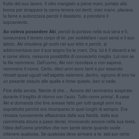
frutto del suo lavoro. Il cibo mangiato a piene mani, portato alla
bocca per strappare la carne tenera coi denti, man mano, placava
la fame e autorizzava perciò il desiderio, a prendere il
sopravvento.
Ao voleva possedere Aki
, perciò la portava nella sua tana e lì,
consumava il tenero corpo di lei, per soddisfare i suoi sensi e il suo
istinto. Aki chiudeva gli occhi nel suo letto e perciò, si
addormentava con il suo sogno fra le mani. Ora, lui è lì davanti a lei
e come allora, nessuna possibilità di conoscerlo meglio. Lui non se
la fila nemmeno. Dell’uomo, Aki non ricordava o non sapeva,
nemmeno il nome. Certo, dieci anni sono tanti e pur essendo
rimasti quasi uguali nell’aspetto esteriore, dentro, ognuno di loro ha
un pesante vissuto alle spalle e forse questo, ben si vede.
Fine della serata. Niente di che… Ancora del rammarico sospirato
durante il tragitto di ritorno con l’auto. Tutto come prima!. A casa
Aki si domanda che fine avesse fatto per tutti quegli anni ma
soprattutto perché era ricomparso in quei luoghi di sempre. Era
rimasta nuovamente affascinata dalla sua fisicità, dalla sua
camminata sicura a passi decisi, rinnovando ancora nella sua testa,
l’idea dell’uomo primitivo che non sente storie quando vuole
ottenere qualcosa. Se qualcosa deve arrivare a te, stai pur certo