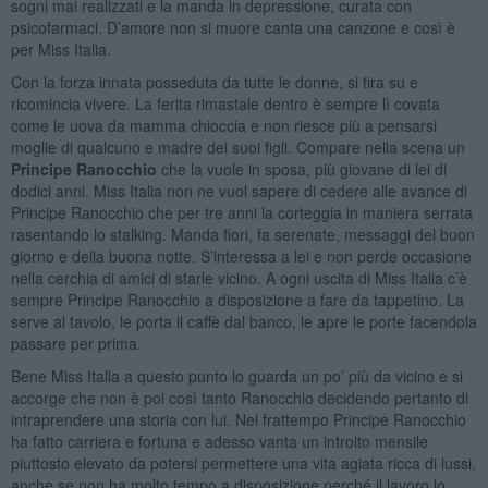
sogni mai realizzati e la manda in depressione, curata con
psicofarmaci. D’amore non si muore canta una canzone e così è
per Miss Italia.
Con la forza innata posseduta da tutte le donne, si tira su e
ricomincia vivere. La ferita rimastale dentro è sempre lì covata
come le uova da mamma chioccia e non riesce più a pensarsi
moglie di qualcuno e madre dei suoi figli. Compare nella scena un
Principe Ranocchio
che la vuole in sposa, più giovane di lei di
dodici anni. Miss Italia non ne vuol sapere di cedere alle avance di
Principe Ranocchio che per tre anni la corteggia in maniera serrata
rasentando lo stalking. Manda fiori, fa serenate, messaggi del buon
giorno e della buona notte. S’interessa a lei e non perde occasione
nella cerchia di amici di starle vicino. A ogni uscita di Miss Italia c’è
sempre Principe Ranocchio a disposizione a fare da tappetino. La
serve al tavolo, le porta il caffè dal banco, le apre le porte facendola
passare per prima.
Bene Miss Italia a questo punto lo guarda un po’ più da vicino e si
accorge che non è poi così tanto Ranocchio decidendo pertanto di
intraprendere una storia con lui. Nel frattempo Principe Ranocchio
ha fatto carriera e fortuna e adesso vanta un introito mensile
piuttosto elevato da potersi permettere una vita agiata ricca di lussi,
anche se non ha molto tempo a disposizione perché il lavoro lo