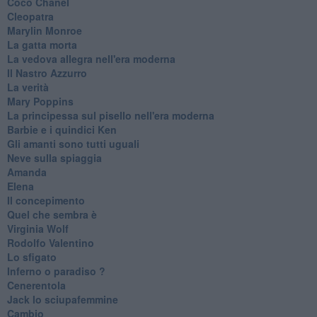
Coco Chanel
Cleopatra
Marylin Monroe
La gatta morta
La vedova allegra nell'era moderna
​Il Nastro Azzurro
La verità
Mary Poppins
La principessa sul pisello nell'era moderna
Barbie e i quindici Ken
Gli amanti sono tutti uguali
Neve sulla spiaggia
Amanda
Elena
Il concepimento
Quel che sembra è
Virginia Wolf
Rodolfo Valentino
Lo sfigato
Inferno o paradiso ?
Cenerentola
Jack lo sciupafemmine
Cambio