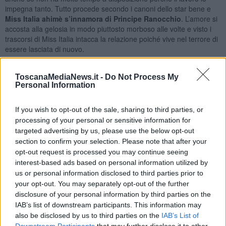
impegna tanto. Tutto procede secondo i canoni dello star bene e
Miss Italia ahimè s’innamora di Principe Ranocchio
. L’amore si
accosta alla gelosia in modo piuttosto morboso alle volte e visto i
trascorsi di Miss Italia intacca la relazione poiché vive nel terrore di
essere lasciata di nuovo.
La sfortuna vuole che Principe Ranocchio sia un piacione che fa lo
stupido con le donne anche perché in virtù del suo lavoro ne ha
ToscanaMediaNews.it -
Do Not Process My
d’intorno a bizzeffe (gestisce un night club) e in Miss Italia scatta la
Personal Information
vena del detective, innata in tutte le donne. Scopre messaggi, mail,
foto di Principe Ranocchio, considerandoli indizi di reati per i quali
If you wish to opt-out of the sale, sharing to third parties, or
non ha però certezze di prova e senza un regolare processo lo
processing of your personal or sensitive information for
condanna facendo scenate e diventando asfissiante. Principe
targeted advertising by us, please use the below opt-out
Ranocchio che per altro non è certamente uno stinco di santo, fatte
section to confirm your selection. Please note that after your
o no le scappatelle per le quali è accusato, mal sopporta Miss Italia
opt-out request is processed you may continue seeing
e le sue fisime finché, dopo l’ennesima accusa, decide di troncare
interest-based ads based on personal information utilized by
la relazione.
us or personal information disclosed to third parties prior to
Miss Italia è di nuovo sola
e si dispera per quanto le sta
your opt-out. You may separately opt-out of the further
succedendo e la sua profezia purtroppo si è avverata. E’ destinata
disclosure of your personal information by third parties on the
a rimanere sola pensa lei ma non si rassegna e piange lacrime
IAB’s list of downstream participants. This information may
amare. Cerca un recupero che per il momento non c’è e non riesce
also be disclosed by us to third parties on the
IAB’s List of
a far leva sugli affetti veri che ha d’intorno temendo anche stavolta