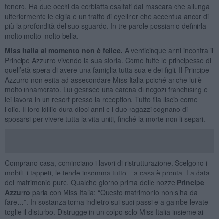
tenero. Ha due occhi da cerbiatta esaltati dal mascara che allunga
ulteriormente le ciglia e un tratto di eyeliner che accentua ancor di
più la profondità del suo sguardo. In tre parole possiamo definirla
molto molto molto bella.
Miss Italia al momento non è felice.
A venticinque anni incontra il
Principe Azzurro vivendo la sua storia. Come tutte le principesse di
quell’età spera di avere una famiglia tutta sua e dei figli. Il Principe
Azzurro non esita ad assecondare Miss Italia poiché anche lui è
molto innamorato. Lui gestisce una catena di negozi franchising e
lei lavora in un resort presso la reception. Tutto fila liscio come
l’olio. Il loro idillio dura dieci anni e i due ragazzi sognano di
sposarsi per vivere tutta la vita uniti, finché la morte non li separi.
Comprano casa, cominciano i lavori di ristrutturazione. Scelgono i
mobili, i tappeti, le tende insomma tutto. La casa è pronta. La data
del matrimonio pure. Qualche giorno prima delle nozze
Principe
Azzurro
parla con Miss Italia: “Questo matrimonio non s’ha da
fare…”. In sostanza torna indietro sui suoi passi e a gambe levate
toglie il disturbo. Distrugge in un colpo solo Miss Italia insieme ai