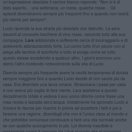
un’espressione desolata il camice bianco risponde: “Non ci è di
dato saperlo… una settimana, un mese, qualche mese… Gli
episodi diventeranno sempre più frequenti fino a quando non vedrà
più niente per sempre!”.
Lucio riprende la sua strada più desolato che distrutto. La sera
davanti al consueto bicchiere di vino rosso, racconta tutto alla sua
compagna.
Lara
addolorata e sofferente cerca di incoraggiarlo e di
sostenerlo abbracciandolo forte. Lui uomo tutto d’un pezzo non si
piega alle lacrime di sconforto e tutto si svolge come se tutto
questo stesse accadendo a qualcun altro. I giorni scorrono uno
dietro l’altro incidendo notevolmente sulla vita di Lucio.
Diventa sempre più frequente avere la cecità temporanea di durata
sempre maggiore fino a quando Lucio decide di non uscire più da
casa. Era diventato una larva umana. Strascicava i passi per casa
e non aveva più voglia di fare niente. Lara assisteva a questo
decadimento totale e vedeva il suo uomo sfiorire come fosse una
rosa recisa e lasciata senz’acqua. Inizialmente ha spronato Lucio a
trovare le risorse per riuscire in primis ad accettare i fatti e poi a
farsene una ragione, dicendogli che non è l’unico cieco al mondo e
che potrebbe comunque continuare a fare una vita normale anche
se con qualche accorgimento in più. Lui diventa irascibile e
ovviamente rovina il rapporto fra i due al punto che al momento