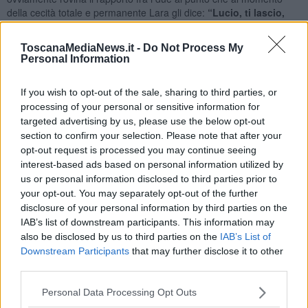
della cecità totale e permanente Lara gli dice:
“Lucio, ti lascio,
non posso sopportare di vederti così, mi dispiace! Non sono
disposta a farti da badante!”
.
ToscanaMediaNews.it -
Do Not Process My
Personal Information
L’uomo sente sbattere la porta e a quel punto capisce di essere
rimasto veramente solo. Non ha più alcun bastone cui appoggiarsi
e deve pertanto cavarsela da solo. Comincia così la nuova vita di
If you wish to opt-out of the sale, sharing to third parties, or
Lucio. Impara a sentire ciò che gli altri non sentono e a percepire il
processing of your personal or sensitive information for
mondo in modo diverso. Compra un cane per ciechi che diventa
targeted advertising by us, please use the below opt-out
per lui indispensabile e decide di diventare autonomo e
section to confirm your selection. Please note that after your
autosufficiente. Esce di casa! Nei suoi ricordi riaffiora l’immagine
opt-out request is processed you may continue seeing
del cieco, seduto sul marciapiede davanti al suo ufficio, che vedeva
interest-based ads based on personal information utilized by
tutti i giorni andando al lavoro, al quale lui donava sempre due
us or personal information disclosed to third parties prior to
spiccioli scambiando due parole di cortesia.
your opt-out. You may separately opt-out of the further
Adesso vuole ancora parlare con lui perché ha qualcosa
disclosure of your personal information by third parties on the
d’importante da sapere. Si accovaccia vicino a lui e chiede: “Ciao
IAB’s list of downstream participants. This information may
sono qui per chiederti una cosa, visto che adesso come sai sono
also be disclosed by us to third parties on the
IAB’s List of
nella tua condizione!” con vece rotta dall’ansia. Il cieco sorride
Downstream Participants
that may further disclose it to other
intuendo la domanda che gli sarà posta da lì a poco e risponde
third parties.
sereno: “Dimmi”. Lucio riprende svelto: “Sai, da quando non ci vedo
più, avverto un qualcosa d’indefinito. Non mi so spiegare ma è
Personal Data Processing Opt Outs
come se intorno a me ci fosse qualcosa, è quasi uno spostamento