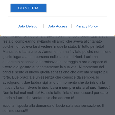
dell’aria al quale non riesco a dare un nome! Che può essere?
Capita anche a te?”. Il cieco risponde: “Caro, si tratta del
settimo
CONFIRM
senso
! Un giorno darai un nome a tutto questo, quando sarà il suo
tempo!”.
Riprende il suo cammino e la sua nuova vita con un nuovo spirito,
Data Deletion
Data Access
Privacy Policy
cercando di capire meglio le sensazioni provate che non riesce a
identificare!. Decide di fare pace con il mondo e organizza la sua
festa di compleanno invitando gli amici che aveva allontanato
poiché non voleva farsi vedere in quello stato. E’ tutto perfetto!
Manca solo Lara che ovviamente non ha invitato poiché non ritiene
giusto legarla a una persona nelle sue condizioni. Lucio ha
dimostrato capacità, determinazione, coraggio e ora è capace di
vivere e di gestire autonomamente la sua vita. Al momento del
brindisi sente di nuovo quella sensazione che diventa sempre più
forte. Due braccia e un’essenza che conosce da sempre, lo
avvolgono… due labbra sigillano un momento che da inizio alla
nuova vita da rivivere in due.
Lara è sempre stata al suo fianco!
Non lo hai mai mollato! Ha solo fatto finta di non esserci per dare
modo a Lucio di diventare ciò che adesso è!
Ecco la risposta alla domanda di Lucio sulla sua sensazione: Il
settimo senso!!!