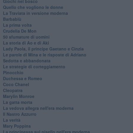
Giochi nel bosco
Quello che vogliono le donne
La Traviata in versione moderna
Barbablù
La prima volta
Crudelia De Mon
50 sfumature di uomini
La storia di Ao e di Aki
Lady Paola, il principe Gaetano e Cinzia
Le parole di Mina e le risposte di Adriano
Sedotta e abbandonata
Le strategie di corteggiamento
Pinocchio
Duchessa e Romeo
Coco Chanel
Cleopatra
Marylin Monroe
La gatta morta
La vedova allegra nell'era moderna
​Il Nastro Azzurro
La verità
Mary Poppins
La principessa sul pisello nell'era moderna