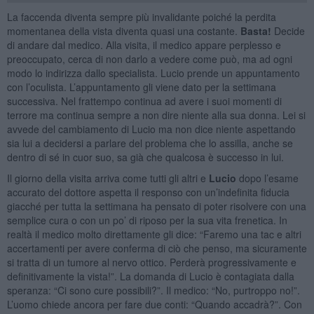
La faccenda diventa sempre più invalidante poiché la perdita
momentanea della vista diventa quasi una costante.
Basta!
Decide
di andare dal medico. Alla visita, il medico appare perplesso e
preoccupato, cerca di non darlo a vedere come può, ma ad ogni
modo lo indirizza dallo specialista. Lucio prende un appuntamento
con l’oculista. L’appuntamento gli viene dato per la settimana
successiva. Nel frattempo continua ad avere i suoi momenti di
terrore ma continua sempre a non dire niente alla sua donna. Lei si
avvede del cambiamento di Lucio ma non dice niente aspettando
sia lui a decidersi a parlare del problema che lo assilla, anche se
dentro di sé in cuor suo, sa già che qualcosa è successo in lui.
Il giorno della visita arriva come tutti gli altri e
Lucio
dopo l’esame
accurato del dottore aspetta il responso con un’indefinita fiducia
giacché per tutta la settimana ha pensato di poter risolvere con una
semplice cura o con un po’ di riposo per la sua vita frenetica. In
realtà il medico molto direttamente gli dice: “Faremo una tac e altri
accertamenti per avere conferma di ciò che penso, ma sicuramente
si tratta di un tumore al nervo ottico. Perderà progressivamente e
definitivamente la vista!”. La domanda di Lucio è contagiata dalla
speranza: “Ci sono cure possibili?”. Il medico: “No, purtroppo no!”.
L’uomo chiede ancora per fare due conti: “Quando accadrà?”. Con