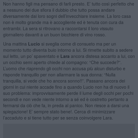
Non hanno figli ma pensano di farli presto. E’ tutto così perfetto che
a nessuno dei due sfiora il dubbio che tutto possa andare
diversamente dai loro sogni dell’invecchiare insieme. La loro casa
non è molto grande ma è accogliente ed è tenuta con cura da
entrambi. La sera si ritrovano a raccontarsi il loro vissuto
giornaliero davanti a un buon bicchiere di vino rosso.
Una mattina
Lucio
si sveglia come di consueto ma per un
momento tutto diventa buio intorno a lui. Si rimette subito a sedere
sul letto, un po’ spaventato e
Lara
ancora distesa accanto a lui, con
un occhio semi aperto chiede al compagno: “Che succede?”.
L’uomo che riaprendo gli occhi non accusa più alcun disturbo e
risponde tranquillo per non allarmare la sua donna: “Nulla
tranquilla, si vede che ho ancora sonno!!”. Passano ancora dei
giorni in cui niente accade fino a quando Lucio non ha di nuovo il
suo problema: improvvisamente perde il lume degli occhi per pochi
secondi e non vede niente intorno a sé ed è costretto pertanto a
fermarsi da ciò che fa, in preda al panico. Non riesce a darsi una
spiegazione! E’ sempre stato bene!. Cerca di minimizzare
l’accaduto e si tiene tutto per se senza coinvolgere Lara.