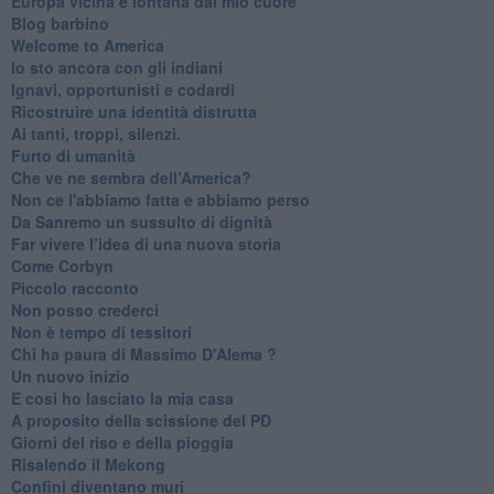
Europa vicina e lontana dal mio cuore
Blog barbino
Welcome to America
​Io sto ancora con gli indiani
​Ignavi, opportunisti e codardi
Ricostruire una identità distrutta
Ai tanti, troppi, silenzi.
​Furto di umanità
​Che ve ne sembra dell’America?
Non ce l'abbiamo fatta e abbiamo perso
​Da Sanremo un sussulto di dignità
Far vivere l’idea di una nuova storia
Come Corbyn
Piccolo racconto
Non posso crederci
Non è tempo di tessitori
Chi ha paura di Massimo D'Alema ?
Un nuovo inizio
​E cosi ho lasciato la mia casa
A proposito della scissione del PD
​Giorni del riso e della pioggia
Risalendo il Mekong
Confini diventano muri