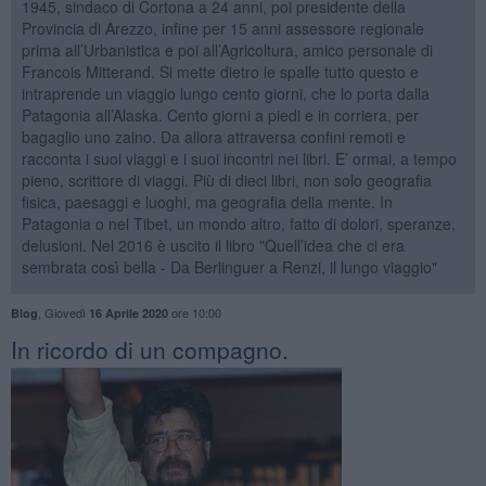
1945, sindaco di Cortona a 24 anni, poi presidente della
Provincia di Arezzo, infine per 15 anni assessore regionale
prima all’Urbanistica e poi all’Agricoltura, amico personale di
Francois Mitterand. Si mette dietro le spalle tutto questo e
intraprende un viaggio lungo cento giorni, che lo porta dalla
Patagonia all’Alaska. Cento giorni a piedi e in corriera, per
bagaglio uno zaino. Da allora attraversa confini remoti e
racconta i suoi viaggi e i suoi incontri nei libri. E’ ormai, a tempo
pieno, scrittore di viaggi. Più di dieci libri, non solo geografia
fisica, paesaggi e luoghi, ma geografia della mente. In
Patagonia o nel Tibet, un mondo altro, fatto di dolori, speranze,
delusioni. Nel 2016 è uscito il libro "Quell’idea che ci era
sembrata così bella - Da Berlinguer a Renzi, il lungo viaggio"
,
Giovedì
ore 10:00
Blog
16 Aprile 2020
​In ricordo di un compagno.