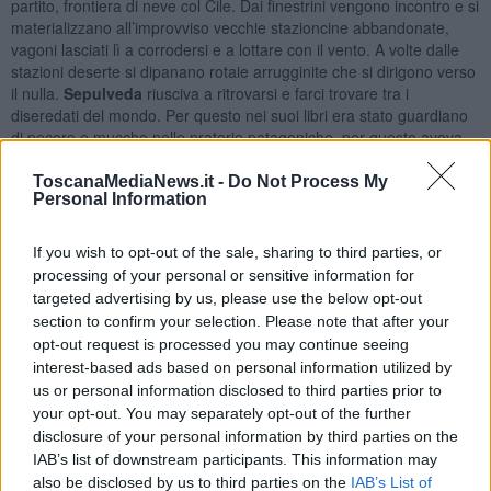
partito, frontiera di neve col Cile. Dai finestrini vengono incontro e si
materializzano all’improvviso vecchie stazioncine abbandonate,
vagoni lasciati lì a corrodersi e a lottare con il vento. A volte dalle
stazioni deserte si dipanano rotaie arrugginite che si dirigono verso
il nulla.
Sepulveda
riusciva a ritrovarsi e farci trovare tra i
diseredati del mondo. Per questo nei suoi libri era stato guardiano
di pecore e mucche nelle praterie patagoniche, per questo aveva
abitato con i pescatori di granchi rossi a Punta Arenas , ultima città
del Cile e attraversato con loro lo stretto di Magellano. Aveva
ToscanaMediaNews.it -
Do Not Process My
Personal Information
vissuto con Francisco Coloane in mezzo ai cacciatori di foche,
aveva navigato con lui a fianco di balene bianche.
If you wish to opt-out of the sale, sharing to third parties, or
Poi, a quarant’anni, aveva cominciato a scrivere. Era scampato a
processing of your personal or sensitive information for
Pinochet che voleva tutti i comunisti morti o in galera o torturati
targeted advertising by us, please use the below opt-out
nell’isola di Dawson. Era amico di Salvador Allende e lo aveva
difeso, prima di essere preso, nel Palazzo della Moneta a Santiago
section to confirm your selection. Please note that after your
del Cile, nel terribile giorno del golpe fascista.
opt-out request is processed you may continue seeing
interest-based ads based on personal information utilized by
Scrisse e ci raccontò il suo mondo alla fine del mondo. Fatto di
us or personal information disclosed to third parties prior to
oceani lividi, di fiordi e parole semplici, popolati di foche e balene,
your opt-out. You may separately opt-out of the further
pescatori e naufragi. Naufragi di legni ma anche di uomini. E la sua
disclosure of your personal information by third parties on the
Patagonia
coperta di erba grassa e bestiame asciutto e venti che
IAB’s list of downstream participants. This information may
conoscono la libertà.
also be disclosed by us to third parties on the
IAB’s List of
E il rumore del treno scandisce le parole che arrivano come doni