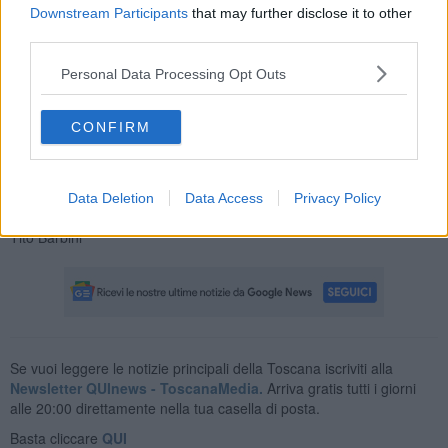
Downstream Participants
that may further disclose it to other
inaspettati. Impossibile non pensare alle parole che Sepúlveda
third parties.
volle dedicare a Coloane:
"Iniziai a camminare nel parco, poi per le strade deserte,
Personal Data Processing Opt Outs
all’improvviso mi accorsi che l’eco dei miei passi si moltiplicava.
Non ero solo. Non sarei stato solo mai più.
Coloane mi ha passato i suoi fantasmi, i suoi personaggi, gli indios
CONFIRM
e gli emigranti di tutte le latitudini che abitano la Patagonia e la
Terra del Fuoco, i suoi marinai e i suoi vagabondi del mare. Adesso
sono tutti con me e mi permettono di dire a voce alta che vivere è
Data Deletion
Data Access
Privacy Policy
un magnifico esercizio".
Tito Barbini
Se vuoi leggere le notizie principali della Toscana iscriviti alla
Newsletter QUInews - ToscanaMedia.
Arriva gratis tutti i giorni
alle 20:00 direttamente nella tua casella di posta.
Basta cliccare
QUI