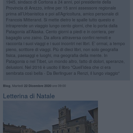
1945, sindaco di Cortona a 24 anni, poi presidente della
Provincia di Arezzo, infine per 15 anni assessore regionale
prima all’Urbanistica e poi all’Agricoltura, amico personale di
Francois Mitterand. Si mette dietro le spalle tutto questo e
intraprende un viaggio lungo cento giorni, che lo porta dalla
Patagonia all’Alaska. Cento giorni a piedi e in corriera, per
bagaglio uno zaino. Da allora attraversa confini remoti e
racconta i suoi viaggi e i suoi incontri nei libri. E’ ormai, a tempo
pieno, scrittore di viaggi. Più di dieci libri, non solo geografia
fisica, paesaggi e luoghi, ma geografia della mente. In
Patagonia o nel Tibet, un mondo altro, fatto di dolori, speranze,
delusioni. Nel 2016 è uscito il libro "Quell’idea che ci era
sembrata così bella - Da Berlinguer a Renzi, il lungo viaggio"
,
Martedì
ore 09:00
Blog
22 Dicembre 2020
Letterina di Natale