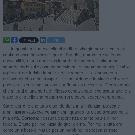
. —
In questa mia nuova vita di scrittore viaggiatore alle volte mi
capitano cose davvero singolari. Per dire, quando arrivo in una
nuova città, in una qualsivoglia parte del mondo, il mio primo
sguardo cade sulle cose meno evidenti e magari meno significative
agli occhi del turista: la pulizia delle strade, il funzionamento
dell’acquedotto e dei trasporti, l’illuminazione e le aiuole del verde
pubblico, i servizi agli anziani e all’infanzia e cosi via. Credo proprio
che si tratti di una sorta di riflesso condizionato, che scatta anche a
dispetto di quello che magari vorrei o dovrei vedere veramente.
Starei per dire che tutto dipende dalla mia “infanzia” politica e
amministrativa.Avevo ventitre anni quando fui eletto sindaco nella
mia città,
Cortona
: nessuna esperienza e tanta paura di non
farcela. E tutto per me inizia da quel giorno. Per me la città era
come un albero di Natale per un bambino: mancava sempre