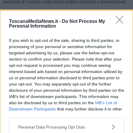
centralità di Cortona negli eventi artistici nazionali e internazionali.
In questa prospettiva sono importanti i singoli negozi, la qualità
della merce, la professionalità degli addetti alla vendita, gli orari di
ToscanaMediaNews.it -
Do Not Process My
vendita, i mercati, i bar, i ristoranti, i bagni - pubblici e non - e non
Personal Information
dimentichiamoci, anche una capacità di proporre prezzi competitivi
e accettabili. Ma importanti sono i servizi in genere, dalla pulizia
delle strade alla raccolta dei rifiuti. Importanti sono l’accessibilità al
If you wish to opt-out of the sale, sharing to third parties, or
centro storico, il trasporto pubblico, i collegamenti con le stazioni di
processing of your personal or sensitive information for
mobilità collettiva, i grandi parcheggi. E importanti, insisto, ancora,
targeted advertising by us, please use the below opt-out
sono gli eventi culturali, le mostre evento, le proposte e le offerte
section to confirm your selection. Please note that after your
connesse al nostro patrimonio museale e storico-architettonico. E
opt-out request is processed you may continue seeing
allora mi vengono in mente altre domande, elementari,
interest-based ads based on personal information utilized by
spontanee.Vorrei chiedere per esempio al sindaco se, secondo lui,
us or personal information disclosed to third parties prior to
non assistiamo a un depauperamento di iniziative ed eventi, in
your opt-out. You may separately opt-out of the further
favore di altri centri della Valdichiana. Non sembra al sindaco che
disclosure of your personal information by third parties on the
Castiglion Fiorentino, Lucignano, Montepulciano
, la parte
IAB’s list of downstream participants. This information may
storica delle città e dei borghi della vallata, stanno ponendo una
also be disclosed by us to third parties on the
IAB’s List of
maggiore attenzione all’insediamento di eventi artistici importanti?
Downstream Participants
that may further disclose it to other
Vorrei chiedere al sindaco se non pensa che in quell’universo, certo
third parties.
macchinoso, del bilancio comunale potrà esserci qualche elemento
di attenzione in più per la cultura, almeno per non far transitare i
Personal Data Processing Opt Outs
grandi eventi e le fondazioni culturali in altre realtà. Non in un futuro