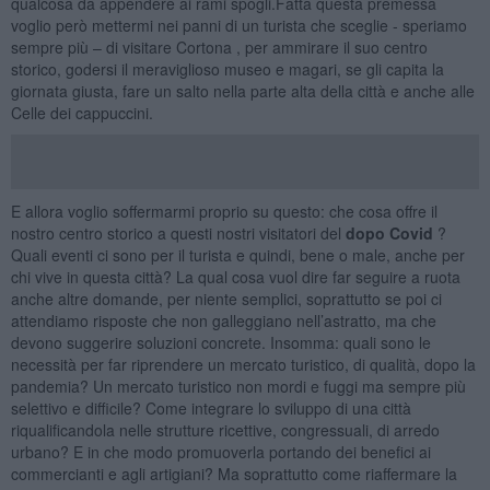
qualcosa da appendere ai rami spogli.Fatta questa premessa
voglio però mettermi nei panni di un turista che sceglie - speriamo
sempre più – di visitare Cortona , per ammirare il suo centro
storico, godersi il meraviglioso museo e magari, se gli capita la
giornata giusta, fare un salto nella parte alta della città e anche alle
Celle dei cappuccini.
E allora voglio soffermarmi proprio su questo: che cosa offre il
nostro centro storico a questi nostri visitatori del
dopo Covid
?
Quali eventi ci sono per il turista e quindi, bene o male, anche per
chi vive in questa città? La qual cosa vuol dire far seguire a ruota
anche altre domande, per niente semplici, soprattutto se poi ci
attendiamo risposte che non galleggiano nell’astratto, ma che
devono suggerire soluzioni concrete. Insomma: quali sono le
necessità per far riprendere un mercato turistico, di qualità, dopo la
pandemia? Un mercato turistico non mordi e fuggi ma sempre più
selettivo e difficile? Come integrare lo sviluppo di una città
riqualificandola nelle strutture ricettive, congressuali, di arredo
urbano? E in che modo promuoverla portando dei benefici ai
commercianti e agli artigiani? Ma soprattutto come riaffermare la