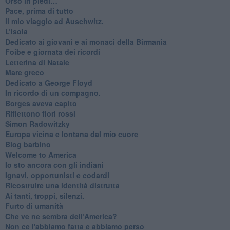
Orso in piedi…
​Pace, prima di tutto
​il mio viaggio ad Auschwitz.
​L’isola
Dedicato ai giovani e ai monaci della Birmania
​Foibe e giornata dei ricordi
Letterina di Natale
Mare greco
​Dedicato a George Floyd
​In ricordo di un compagno.
Borges aveva capito
Riflettono fiori rossi
Simon Radowitzky
Europa vicina e lontana dal mio cuore
Blog barbino
Welcome to America
​Io sto ancora con gli indiani
​Ignavi, opportunisti e codardi
Ricostruire una identità distrutta
Ai tanti, troppi, silenzi.
​Furto di umanità
​Che ve ne sembra dell’America?
Non ce l'abbiamo fatta e abbiamo perso