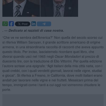
. —
Dedicato ai razzisti di casa nostra.
“Che ve ne sembra dell’America?” Non quella del secolo scorso cui
si riferiva William Saroyan, il grande scrittore americano di origine
armena, in una straordinaria raccolta di racconti che aveva appunto
questo titolo. Per inciso, lasciatemelo ricordare quel libro, che
divorai quando uscì nel 1965 negli
Oscar Mondadori
al prezzo di
duecento lire, con la traduzione di Elio Vittorini. Per quella edizione
l’autore scrisse una epigrafe: “Agli italiani della mia città natia, con i
quali crebbi, con i quali vendetti giornali, lavorai nelle vigne, studiai
e giocai”. Si riferiva a Fresno, in California, dove molti italiani erano
andati per lavorare nelle vigne e nei frutteti. Messicani prima del
tempo, immigrati come i tanti a cui oggi noi vorremmo chiudere le
porte.