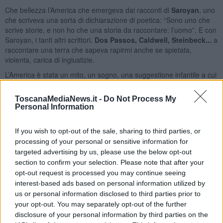
Che bellezza l’America che emergeva dai racconti di
Saroyan
, uno
che scriveva una sorta di dichiarazione di poetica: “Sono uno che
scrive storie, e non ho che una storia da raccontare: l’uomo”. E con
Saroyan, i tanti altri scrittori.
Dos Passos, Caldwell, Steinbeck...
a
raccontare una terra che sapeva rapirmi anche se spietata,
violenta, carica di ingiustizie.
L’America è stata un mito, un sogno, una suggestione infantile a cui
resto ancora oggi affezionato. Nessun evento è riuscito a scuotere
questo mio innamoramento.
Ombre rosse
, ma anche
Zabriskie
ToscanaMediaNews.it -
Do Not Process My
Point
, che poi tra tutti mi sembrava il più americano di tutti, benché
Personal Information
il regista fosse il genio nostrano, Antonioni.
L’America era la musica della West Coast, era
Bob Dylan
, era
If you wish to opt-out of the sale, sharing to third parties, or
anche il country e il folk del profondo sud. L’America era un pollice
processing of your personal or sensitive information for
puntato al margine di una strada che tagliava il continente e un
targeted advertising by us, please use the below opt-out
campus dove non sapevi se avresti preferito incontrare gli studenti
section to confirm your selection. Please note that after your
in sciopero di Berkeley o gli studenti fuori di testa alla
John
opt-out request is processed you may continue seeing
Belushi
.
interest-based ads based on personal information utilized by
L’America era la libertà.
us or personal information disclosed to third parties prior to
your opt-out. You may separately opt-out of the further
Già, la libertà. Eppure, eppure, per gente come me, c’era questo
disclosure of your personal information by third parties on the
mito e insieme l’altro mito, l’Unione Sovietica. Leggevo gli