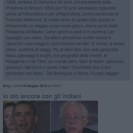
1945, sindaco di Cortona a 24 anni, poi presidente della
Provincia di Arezzo, infine per 15 anni assessore regionale
prima all’Urbanistica e poi all’Agricoltura, amico personale di
Francois Mitterand. Si mette dietro le spalle tutto questo e
intraprende un viaggio lungo cento giorni, che lo porta dalla
Patagonia all’Alaska. Cento giorni a piedi e in corriera, per
bagaglio uno zaino. Da allora attraversa confini remoti e
racconta i suoi viaggi e i suoi incontri nei libri. E’ ormai, a tempo
pieno, scrittore di viaggi. Più di dieci libri, non solo geografia
fisica, paesaggi e luoghi, ma geografia della mente. In
Patagonia o nel Tibet, un mondo altro, fatto di dolori, speranze,
delusioni. Nel 2016 è uscito il libro "Quell’idea che ci era
sembrata così bella - Da Berlinguer a Renzi, il lungo viaggio"
,
Lunedì
ore 09:01
Blog
06 Maggio 2019
​Io sto ancora con gli indiani