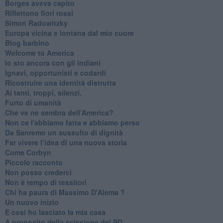
Borges aveva capito
Riflettono fiori rossi
Simon Radowitzky
Europa vicina e lontana dal mio cuore
Blog barbino
Welcome to America
​Io sto ancora con gli indiani
​Ignavi, opportunisti e codardi
Ricostruire una identità distrutta
Ai tanti, troppi, silenzi.
​Furto di umanità
​Che ve ne sembra dell’America?
Non ce l'abbiamo fatta e abbiamo perso
​Da Sanremo un sussulto di dignità
Far vivere l’idea di una nuova storia
Come Corbyn
Piccolo racconto
Non posso crederci
Non è tempo di tessitori
Chi ha paura di Massimo D'Alema ?
Un nuovo inizio
​E cosi ho lasciato la mia casa
A proposito della scissione del PD