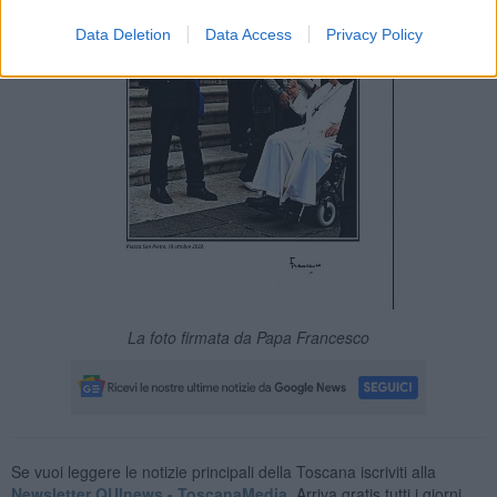
Data Deletion
Data Access
Privacy Policy
La foto firmata da Papa Francesco
Se vuoi leggere le notizie principali della Toscana iscriviti alla
Newsletter QUInews - ToscanaMedia.
Arriva gratis tutti i giorni