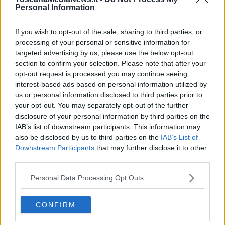
inviata al Vaticano, dove Papa Francesco ha firmato di pugno
Personal Information
l'immagine e l’ha inviata a Borgo San Lorenzo.
If you wish to opt-out of the sale, sharing to third parties, or
processing of your personal or sensitive information for
targeted advertising by us, please use the below opt-out
“Con ancora nel cuore la grande gioia di aver incontrato il Papa
section to confirm your selection. Please note that after your
alcuni mesi fa – afferma il comandante della struttura unica di
opt-out request is processed you may continue seeing
polizia municipale del Mugello Marco Bambi - ricevere questo
interest-based ads based on personal information utilized by
ulteriore dono dal Papa ci dimostra nuovamente la grande paterna
us or personal information disclosed to third parties prior to
attenzione che Francesco ha veramente verso tutti, poiché tra le
your opt-out. You may separately opt-out of the further
migliaia di persone che incontra quotidianamente si è ricordato
disclosure of your personal information by third parties on the
della nostra delegazione che con tanta trepidazione l’ha incontrato
IAB’s list of downstream participants. This information may
nell’Udienza Generale. Ancora il nostro grazie alla Segreteria di
also be disclosed by us to third parties on the
IAB’s List of
Sua Santità, e al Cardinale Giuseppe Betori Arcivescovo di Firenze
Downstream Participants
that may further disclose it to other
per averci dato l’opportunità di realizzare questo nostro sentito
third parties.
desiderio”.
Personal Data Processing Opt Outs
CONFIRM