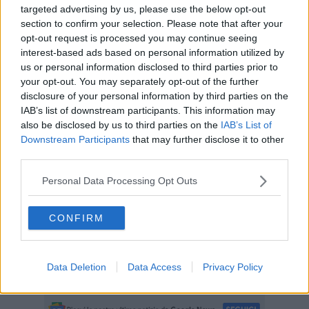
di autorizzazione, dopo aver dato fondo all’ancora avevano
targeted advertising by us, please use the below opt-out
assicurato le proprie unità al molo di sottoflutto, con conseguente
section to confirm your selection. Please note that after your
intralcio al traffico portuale e potenziale pericolo per la sicurezza
opt-out request is processed you may continue seeing
della navigazione.
interest-based ads based on personal information utilized by
us or personal information disclosed to third parties prior to
your opt-out. You may separately opt-out of the further
disclosure of your personal information by third parties on the
Il deposito abusivo dei natanti, inoltre, ostacolava le operazioni di
IAB’s list of downstream participants. This information may
installazione nelle immediate vicinanze del porto di un campo boe
also be disclosed by us to third parties on the
IAB’s List of
autorizzato dall’amministrazione comunale di Campo nell’Elba.
Downstream Participants
that may further disclose it to other
I militari del compartimento marittimo di Portoferraio, dopo aver
third parties.
intimato ai possessori di allontanare i natanti, in collaborazione con
il Comune di Campo nell’Elba hanno coordinato le operazioni di
Personal Data Processing Opt Outs
rimozione e trasferimento presso il deposito comunale delle unità
ancora ormeggiate al molo.
CONFIRM
Ai responsabili sono state contestate le violazioni stabilite dal
codice della nautica da diporto che prevedono sanzioni fino a 1.377
euro, mentre per il ritiro dei natanti sottoposti a sequestro dovranno
Data Deletion
Data Access
Privacy Policy
sostenere i costi delle spese di custodia.