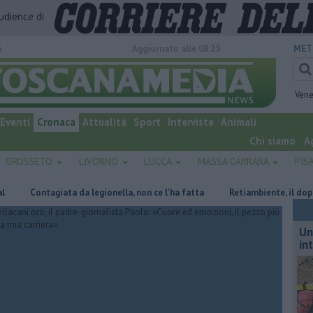
audience di
o
Aggiornato alle 08:25
MET
Vene
Eventi
Cronaca
Attualità
Sport
Interviste
Animali
Chi siamo
A
GROSSETO
LIVORNO
LUCCA
MASSA CARRARA
PIS
giata da legionella, non ce l'ha fatta
Retiambiente, il dopo Fortini e 
Un
in