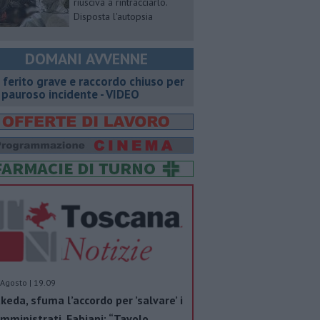
riusciva a rintracciarlo.
Disposta l'autopsia
DOMANI AVVENNE
 ferito grave e raccordo chiuso per
 pauroso incidente - VIDEO
Agosto | 19.09
keda, sfuma l’accordo per ’salvare’ i
mministrati. Fabiani: “Tavolo