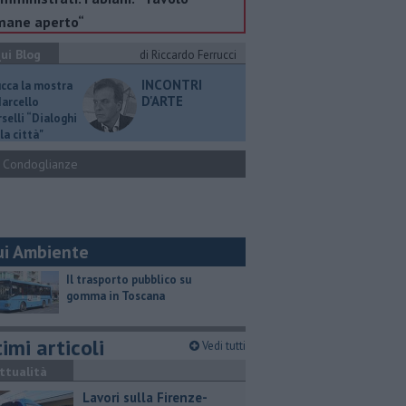
mane aperto“
ui Blog
di Riccardo Ferrucci
INCONTRI
ucca la mostra
D'ARTE
Marcello
selli “Dialoghi
la città"
Condoglianze
ui Ambiente
​Il trasporto pubblico su
gomma in Toscana
imi articoli
Vedi tutti
ttualità
Lavori sulla Firenze-