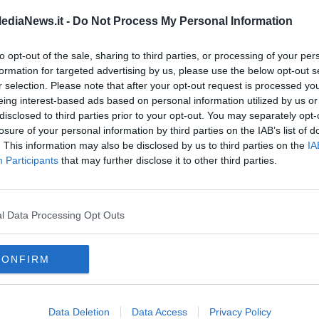
ediaNews.it -
Do Not Process My Personal Information
to opt-out of the sale, sharing to third parties, or processing of your per
formation for targeted advertising by us, please use the below opt-out s
r selection. Please note that after your opt-out request is processed y
eing interest-based ads based on personal information utilized by us or
disclosed to third parties prior to your opt-out. You may separately opt-
losure of your personal information by third parties on the IAB’s list of
. This information may also be disclosed by us to third parties on the
IA
Participants
that may further disclose it to other third parties.
chiuso al transito (Mappa: Autostrade per l'Italia)
l Data Processing Opt Outs
di Porcari e Lucca, i vigili del fuoco, la polizia stradale e il
anche
Pegaso
, poi fatto rientrare.
CONFIRM
Data Deletion
Data Access
Privacy Policy