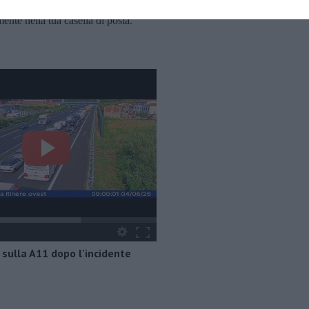
oscana iscriviti alla
Newsletter QUInews - ToscanaMedia.
amente nella tua casella di posta.
 sulla A11 dopo l'incidente