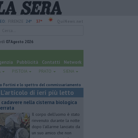
24°
37°
EO:
FIRENZE
QuiNews.net
rdì
07 Agosto 2026
genzia
Pubblicità
Contatti
Network
A
PISTOIA
PRATO
SIENA
lo spettro del commissariamento
Lavori sulla Firenze-Roma, i treni cam
L'articolo di ieri più letto
 cadavere nella cisterna biologica
terrata
Il corpo dell'uomo è stato
rinvenuto durante la notte
dopo l'allarme lanciato da
un suo amico che non