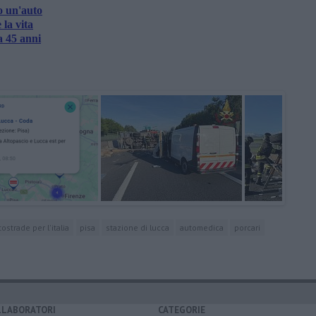
o un'auto
la vita
a 45 anni
tostrade per l'italia
pisa
stazione di lucca
automedica
porcari
LLABORATORI
CATEGORIE