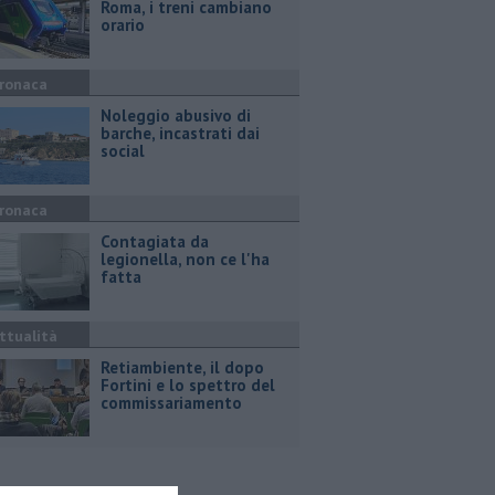
Roma, i treni cambiano
orario
ronaca
Noleggio abusivo di
barche, incastrati dai
social
ronaca
Contagiata da
legionella, non ce l'ha
fatta
ttualità
Retiambiente, il dopo
Fortini e lo spettro del
commissariamento