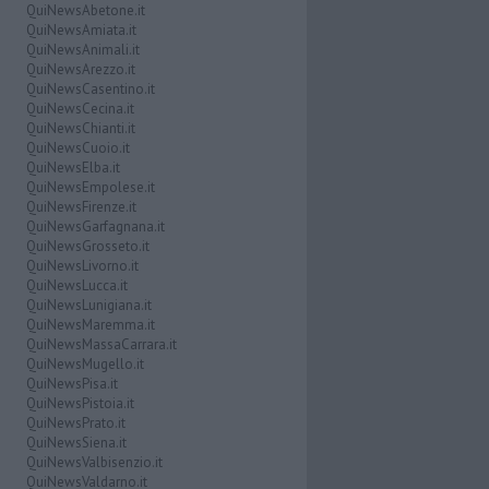
QuiNewsAbetone.it
QuiNewsAmiata.it
QuiNewsAnimali.it
QuiNewsArezzo.it
QuiNewsCasentino.it
QuiNewsCecina.it
QuiNewsChianti.it
QuiNewsCuoio.it
QuiNewsElba.it
QuiNewsEmpolese.it
QuiNewsFirenze.it
QuiNewsGarfagnana.it
QuiNewsGrosseto.it
QuiNewsLivorno.it
QuiNewsLucca.it
QuiNewsLunigiana.it
QuiNewsMaremma.it
QuiNewsMassaCarrara.it
QuiNewsMugello.it
QuiNewsPisa.it
QuiNewsPistoia.it
QuiNewsPrato.it
QuiNewsSiena.it
QuiNewsValbisenzio.it
QuiNewsValdarno.it