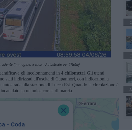
C
C
incidente (Immagine: webcam Autostrade per l'Italia)
quantificava gli incolonnamenti in
4 chilometri
. Gli utenti
o stati indirizzati all'uscita di Capannori, con indicazioni a
 in autostrada alla stazione di Lucca Est. Quando la circolazione è
A
to incanalato su un'unica corsia di marcia.