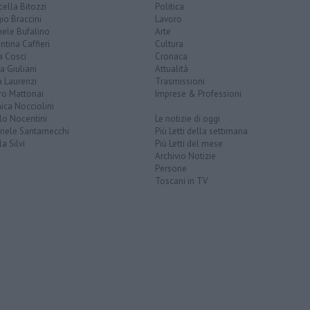
ella Bitozzi
Politica
io Braccini
Lavoro
hele Bufalino
Arte
ntina Caffieri
Cultura
a Cosci
Cronaca
a Giuliani
Attualità
 Laurenzi
Trasmissioni
ro Mattonai
Imprese & Professioni
ica Nocciolini
lo Nocentini
Le notizie di oggi
iele Santarnecchi
Più Letti della settimana
a Silvi
Più Letti del mese
Archivio Notizie
Persone
Toscani in TV