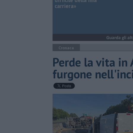
difficile della mia
carriera»
Cronaca
Perde la vita in
furgone nell'in