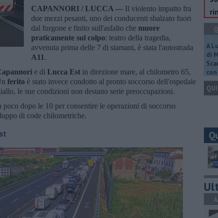
CAPANNORI / LUCCA —
Il violento impatto fra
ri
due mezzi pesanti, uno dei conducenti sbalzato fuori
dal furgone e finito sull'asfalto che
muore
Q
praticamente sul colpo
: teatro della tragedia,
A L
avvenuta prima delle 7 di stamani, è stata l'autostrada
di 
A11
.
Scar
Capannori
e di
Lucca Est
in direzione mare, al chilometro 65,
con 
 Un
ferito
è stato invece condotto al pronto soccorso dell'ospedale
QUI
allo, le sue condizioni non destano serie preoccupazioni.
a poco dopo le 10 per consentire le operazioni di soccorso
iluppo di code chilometriche.
Q
Ult
A