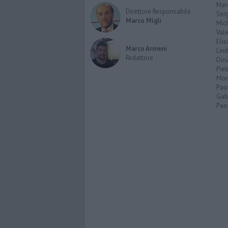
Marc
Direttore Responsabile
Serg
Marco Migli
Mic
Vale
Elis
Marco Armeni
Lind
Redattore
Dina
Piet
Mon
Pao
Gabr
Paol