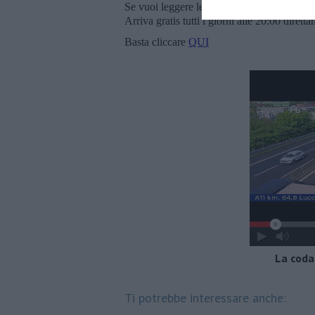
Se vuoi leggere le notizie principali della T
Arriva gratis tutti i giorni alle 20:00 dirett
Basta cliccare
QUI
La coda
Ti potrebbe interessare anche: