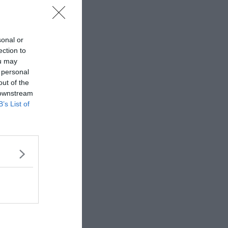
sonal or
ection to
ou may
 personal
out of the
 downstream
B’s List of