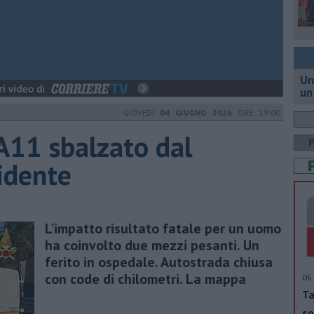
Un
un
GIOVEDÌ
04 GIUGNO 2026
ORE 19:00
 A11 sbalzato dal
cidente
L'impatto risultato fatale per un uomo
ha coinvolto due mezzi pesanti. Un
ferito in ospedale. Autostrada chiusa
con code di chilometri. La mappa
06 
Ta
so