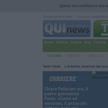
Questo sito contribuisce alla 
Toscana Media News
Percorso semplificat
quotidiano online.
Home
Politica
Lavoro
Arte
Cultura
TOSCANA
FIRENZE
AREZZO
iano orario
Noleggio abusivo di barche, incastrati dai social
Tutti i titoli:
Conta
Chiara Pellacani oro, il
padre-giornalista
Paolo: «Cuore ed
emozioni, il pezzo più