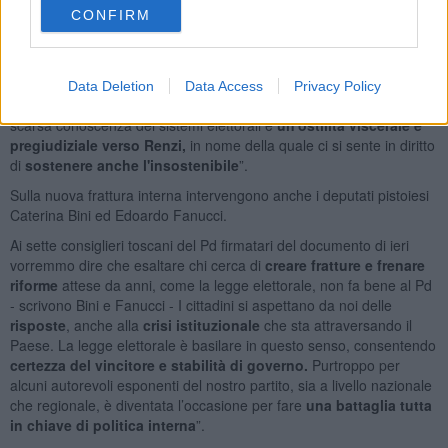
davvero che
cose del genere non si ripetano
”.
CONFIRM
“La nuova legge elettorale toscana è
grandemente positiva
-
prosegue Parrini - l'Italicum a livello nazionale è anch'esso un
grande passo avant
i dopo nove anni di chiacchiere inconcludenti.
Data Deletion
Data Access
Privacy Policy
Paragonare i capolista stampati sulla scheda a dei nominati rivela
scarsa conoscenza dei sistemi elettorali e
un'ostilità viscerale e
pregiudiziale verso Renzi,
in nome della quale ci si sente in diritto
di
sostenere anche l'insostenibile
”.
Sulla nuova frattura interna intervengono anche i deputati pistoiesi
Caterina Bini ed Edoardo Fanucci.
Ai sette consiglieri toscani del Pd firmatari del documento di ieri
vorremmo dire che esaltare chi cerca di
creare fratture e frenare
riforme
attese da anni, come la legge elettorale, non fa bene al Pd
- scrivono Bini e Fanucci - I cittadini si aspettano da noi delle
risposte
, anche alla
crisi istituzionale
che sta attraversando il
Paese. La legge elettorale è basilare in questo senso, consentendo
certezza del vincitore e stabilità di governo.
Purtroppo per
alcuni autorevoli esponenti del nostro partito, sia a livello nazionale
che regionale, è diventata l’occasione per fare
una battaglia tutta
in chiave di politica interna
”.