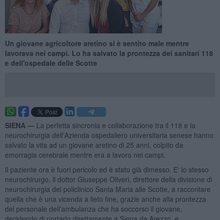
Un giovane agricoltore aretino si è sentito male mentre
lavorava nei campi. Lo ha salvato la prontezza dei sanitari 118
e dell'ospedale delle Scotte
SIENA —
La perfetta sincronia e collaborazione tra il 118 e la
neurochirurgia dell'Azienda ospedaliero universitaria senese hanno
salvato la vita ad un giovane aretino di 25 anni, colpito da
emorragia cerebrale mentre era a lavoro nei campi.
Il paziente ora è fuori pericolo ed è stato già dimesso. E' lo stesso
neurochirurgo, il dottor Giuseppe Oliveri, direttore della divisione di
neurochirurgia del policlinico Santa Maria alle Scotte, a raccontare
quella che è una vicenda a lieto fine, grazie anche alla prontezza
del personale dell'ambulanza che ha soccorso il giovane,
decidendo di portarlo direttamente a Siena da Arezzo, e