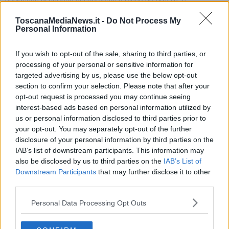
risparmiando così minuti preziosi che hanno contribuito a salvargli
la vita.
ToscanaMediaNews.it -
Do Not Process My
Personal Information
If you wish to opt-out of the sale, sharing to third parties, or
“Il giovane paziente ha avuto un episodio di cefalea improvvisa e
processing of your personal or sensitive information for
perdita di coscienza - ha spiegato Oliveri - Appena è intervenuto il
targeted advertising by us, please use the below opt-out
118, a seguito dei protocolli elaborati grazie alla programmazione
section to confirm your selection. Please note that after your
di area vasta e agli incontri che facciamo periodicamente a
opt-out request is processed you may continue seeing
Monticello Amiata, il paziente è stato trasportato direttamente a
interest-based ads based on personal information utilized by
Siena, che è il centro di riferimento come ospedale di terzo livello,
us or personal information disclosed to third parties prior to
anziché ad Arezzo, come accadeva sino a qualche tempo fa. Alle
your opt-out. You may separately opt-out of the further
Scotte ha eseguito velocemente gli esami di diagnostica per
disclosure of your personal information by third parties on the
immagini che hanno evidenziato una grave patologia cerebrale e,
IAB’s list of downstream participants. This information may
in meno di quindici minuti, è stato portato in sala operatoria e
also be disclosed by us to third parties on the
IAB’s List of
sottoposto ad un complesso intervento per rimuovere la grave
Downstream Participants
that may further disclose it to other
malformazione vascolare che aveva determinato l'emorragia”.
third parties.
Il paziente è stato successivamente trasferito presso la Terapia
Intensiva Neurochirurgica e poi in reparto, seguito dalla neurologa
Personal Data Processing Opt Outs
Barbara Batani, e poi inviato all'ospedale della Gruccia per la
riabilitazione.