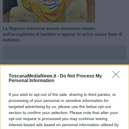
La Regione incentiva questo strumento basato
sull'accoglienza di bambini e ragazzi. In arrivo nuove linee di
indirizzo
TOSCANA —
“La Regione Toscana ha investito in modo deciso
ToscanaMediaNews.it -
Do Not Process My
Personal Information
nella qualificazione del proprio sistema di servizi per l'a
ccoglienza
di bambini e bambine, ragazzi e ragazze
. In quest’ottica,
l’
affidamento familiare
costituisce una delle forme più belle e
If you wish to opt-out of the sale, sharing to third parties, or
generose di aiuto per i minori in situazioni di difficoltà ed è
processing of your personal or sensitive information for
strumento privilegiato per il sostegno alle relazioni e la prevenzione
targeted advertising by us, please use the below opt-out
di pratiche di allontanamento. - così l'assessore al sociale Serena
section to confirm your selection. Please note that after your
Spinelli su una tematica particolarmente sentita e significativa. - E
opt-out request is processed you may continue seeing
risultato di questo impegno è un’incidenza in Toscana del ricorso
interest-based ads based on personal information utilized by
all’affidamento familiare
superiore alla media nazionale
.