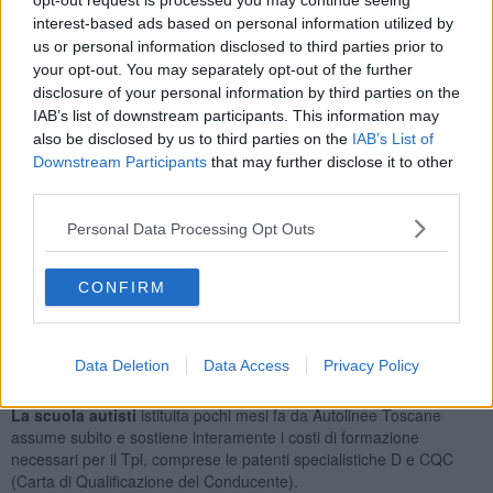
opt-out request is processed you may continue seeing
professionali, tanto che abbiamo quasi saturato la disponibilità di
interest-based ads based on personal information utilized by
posti nelle agenzie formative e nelle scuole guida.
Questa
us or personal information disclosed to third parties prior to
straordinaria azione di reclutamento di nuovi autisti e di
your opt-out. You may separately opt-out of the further
acquisto di bus
è stata portata avanti parallelamente agli
disclosure of your personal information by third parties on the
investimenti sulle innovazioni tecnologiche, come ad esempio il
nuovo sistema di bigliettazione digitale, che, dopo decenni di
IAB’s list of downstream participants. This information may
criticità, con le sue 311 mila registrazioni al sito di Autolinee
also be disclosed by us to third parties on the
IAB’s List of
Toscane, ha portato all’azzeramento delle code che puntualmente
Downstream Participants
that may further disclose it to other
ogni anno si presentavano in tutte le biglietterie della regione a
third parties.
settembre, per gli abbonamenti scolastici.
Personal Data Processing Opt Outs
Autolinee Toscane ha assicurato alla Regione Toscana e alle altre
istituzioni "l'impegno per superare i disservizi, che
dipendono
anche da altri fattori, tra cui per esempio la nuova stagione
CONFIRM
dei cantieri per la tramvia
che, come già spiegato alle autorità
competenti, potrebbe generare
ripercussioni sulla mobilità
urbana
di Firenze".
Data Deletion
Data Access
Privacy Policy
Veniamo alla selezione del personale.
La scuola autisti
istituita pochi mesi fa da Autolinee Toscane
assume subito e sostiene interamente i costi di formazione
necessari per il Tpl, comprese le patenti specialistiche D e CQC
(Carta di Qualificazione del Conducente).