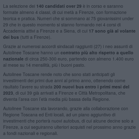
La selezione dei
140 candidati over 29
è in corso e saranno
formate almeno 4 classi, di cui metà a Firenze, con formazione
teorica e pratica. Numeri che si sommano ai 75 giovanissimi under
29 che in questo momento si stanno formando nei 4 corsi di
Accademia attivi a Firenze e a Siena, di cui
17 sono già al volante
dei bus
(tutti a Firenze).
Grazie ai numerosi accordi sindacali raggiunti (27) i neo assunti di
Autolinee Toscane hanno un
contratto più alto rispetto a quello
nazionale
di circa 250-300 euro, partendo con almeno 1.400 euro
al mese su 14 mensilità, più i buoni pasto.
Autolinee Toscane rende noto che sono stati anticipati gli
investimenti dei primi due anni al primo anno, ottenendo come
risultato l’avere su strada
200 nuovi bus entro i primi mesi del
2023
, di cui 39 già arrivati a Firenze e Città Metropolitana, che
diventa l’area con l’età media più bassa della Regione.
Autolinee Toscane sta lavorando, grazie alla collaborazione con
Regione Toscana ed Enti locali, ad un piano aggiuntivo di
investimenti che porterà nuovi autobus, di cui alcune decine solo a
Firenze, a cui seguiranno ulteriori acquisti nel prossimo anno grazie
a fondi nazionali e regionali.