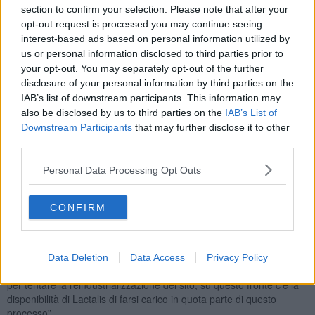
aveva determinato l’apertura di una procedura di licenziamento
section to confirm your selection. Please note that after your
collettivo” che ha rischiato di far cessare la produzione e attraverso
opt-out request is processed you may continue seeing
lo zampino di Gucci si è rivelata la sorpresa della moda del futuro a
interest-based ads based on personal information utilized by
Pitti.
us or personal information disclosed to third parties prior to
In Toscana oggi, a Gennaio 2022, sono 60 i tavoli aperti, 22 i
your opt-out. You may separately opt-out of the further
casi risolti, 9 quelli in transizione, e coinvolgono 14mila 700
disclosure of your personal information by third parties on the
lavoratori.
IAB’s list of downstream participants. This information may
also be disclosed by us to third parties on the
IAB’s List of
Valerio Fabiani, consigliere per lavoro del presidente Eugenio
Downstream Participants
that may further disclose it to other
Giani, ha presentato un quadro aggiornato alla commissione
third parties.
Sviluppo economico presieduta da Ilaria Bugetti.
I tavoli aperti in Toscana trattano, prevenzione, crisi e
Personal Data Processing Opt Outs
reindustrializzazione, quindi c'è dentro tutto “Le attività di
prevenzione e di rilancio dell’attività produttiva hanno fatto
aumentare il numero dei tavoli aperti, ci sono anche i casi che
CONFIRM
consideriamo risolti perché una vertenza non finisce mai”.
Altre vertenze aperte sono la Ex Alival a Ponte Buggianese in
provincia di Pistoia “Dopo mesi di una trattativa serrata si è arrivati
Data Deletion
Data Access
Privacy Policy
ad un accordo con tutte le sigle sindacali e adesso c’è un lavoro
per tentare la reindustrializzazione del sito; su questo fronte c’è la
disponibilità di Lactalis di farsi carico in quota parte di questo
processo”.