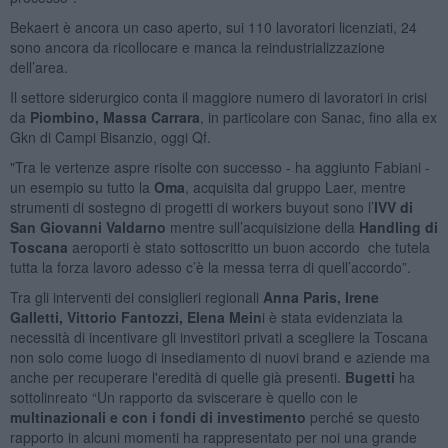
Bekaert è ancora un caso aperto, sui 110 lavoratori licenziati, 24
sono ancora da ricollocare e manca la reindustrializzazione
dell’area.
Il settore siderurgico conta il maggiore numero di lavoratori in crisi
da
Piombino, Massa Carrara
, in particolare con Sanac, fino alla ex
Gkn di Campi Bisanzio, oggi Qf.
"Tra le vertenze aspre risolte con successo - ha aggiunto Fabiani -
un esempio su tutto la
Oma
, acquisita dal gruppo Laer, mentre
strumenti di sostegno di progetti di workers buyout sono l’
IVV di
San Giovanni Valdarno
mentre sull’acquisizione della
Handling di
Toscana
aeroporti è stato sottoscritto un buon accordo che tutela
tutta la forza lavoro adesso c’è la messa terra di quell’accordo”.
Tra gli interventi dei consiglieri regionali
Anna Paris,
Irene
Galletti,
Vittorio Fantozzi,
Elena Mein
i è stata evidenziata la
necessità di incentivare gli investitori privati a scegliere la Toscana
non solo come luogo di insediamento di nuovi brand e aziende ma
anche per recuperare l'eredità di quelle già presenti.
Bugetti
ha
sottolinreato “Un rapporto da sviscerare è quello con le
multinazionali e con i fondi di investimento
perché se questo
rapporto in alcuni momenti ha rappresentato per noi una grande