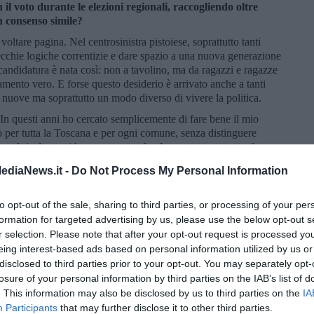
il voto durante le elezioni regionali, raccogliendo oltre
n consenso simile?
oltare pagina. Nel centrosinistra pistoiese, soprattutto tanti
ecchie logiche correntizie e dare spazio a una nuova generazione
andidatura è nata così: non a tavolino, ma da ragazzi e ragazze
mento vero. E forse questo desiderio è arrivato anche a tanti
 nuove ma soprattutto un modo diverso di vivere la politica.
In questi anni ho cercato semplicemente di fare bene il mio
per tutta la Toscana e per ogni comune, senza distinguere
 quel risultato mi ha sorpreso profondamente, soprattutto dopo
smo per le mie origini albanesi. Il giorno dopo l’elezione dissi
ediaNews.it -
Do Not Process My Personal Information
oto è stato come se Pistoia mi avesse accolto una seconda volta.
nciato già nel 2019 e fino al 2025 come portavoce del
to opt-out of the sale, sharing to third parties, or processing of your per
Regione da giovanissimo? Come si trova un giovane nella
formation for targeted advertising by us, please use the below opt-out s
r selection. Please note that after your opt-out request is processed y
 Regione era il 2014, da eletto e poi presidente del Parlamento
eing interest-based ads based on personal information utilized by us or
ccompagna una sensazione che conosco bene: essere sottovalutato.
disclosed to third parties prior to your opt-out. You may separately opt-
anza e pensano che tu abbia meno da dire, meno esperienza,
losure of your personal information by third parties on the IAB’s list of
venta frustrazione. Col tempo ho provato a trasformarlo in un
. This information may also be disclosed by us to third parties on the
IA
ertà particolare: puoi lavorare in silenzio, imparare, costruire
Participants
that may further disclose it to other third parties.