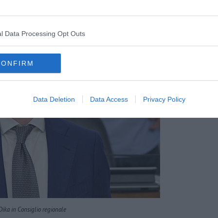
.
l Data Processing Opt Outs
CONFIRM
Data Deletion
Data Access
Privacy Policy
Dika in Consiglio regionale