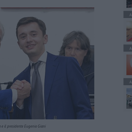
A
A
A
 e il presidente Eugenio Giani