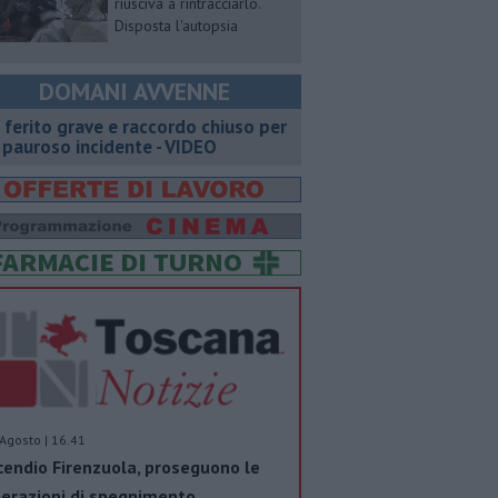
riusciva a rintracciarlo.
Disposta l'autopsia
DOMANI AVVENNE
 ferito grave e raccordo chiuso per
 pauroso incidente - VIDEO
Agosto | 16.41
cendio Firenzuola, proseguono le
erazioni di spegnimento