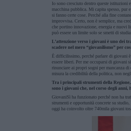
Io sono cresciuto dentro queste istituzion
macchina pubblica. Mi capita spesso, pur es
si fanno certe cose. Perché alla fine contan
improvvisa. Certo, non è semplice, ma cre
che portino innovazione, energia e nuovi li
può essere un limite solo se smetti di studia
L’attenzione verso i giovani è uno dei tr
scadere nel mero “giovanilismo” per cos
È difficilissimo, perché parlare di giovani è
essere liberi. Per me occuparsi di giovani 
rinunciare ai propri sogni per mancanza di o
misura la credibilità della politica, non neg
Tra i principali strumenti della Regione
sono i giovani che, nel corso degli anni
GiovaniSì ha funzionato perché non ha tra
strumenti e opportunità concrete su studio,
oggi ha coinvolto oltre 740mila giovani tosc