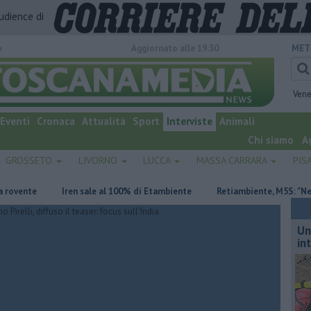
audience di
o
Aggiornato alle 19:30
MET
Vene
Eventi
Cronaca
Attualità
Sport
Interviste
Animali
Chi siamo
A
GROSSETO
LIVORNO
LUCCA
MASSA CARRARA
PIS
Iren sale al 100% di Etambiente
Retiambiente, M5S: "Nessun legame
Un
in