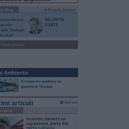
ui Blog
di Riccardo Ferrucci
INCONTRI
ucca la mostra
D'ARTE
Marcello
selli “Dialoghi
la città"
Condoglianze
ui Ambiente
​Il trasporto pubblico su
gomma in Toscana
imi articoli
Vedi tutti
ronaca
Incendio devasta un
capannone, parte del
tetto collassa