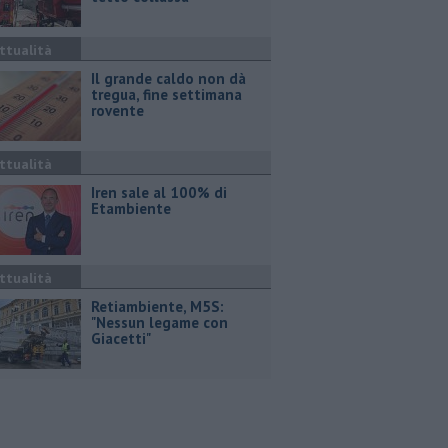
ttualità
Il grande caldo non dà
tregua, fine settimana
rovente
ttualità
Iren sale al 100% di
Etambiente
ttualità
Retiambiente, M5S:
"Nessun legame con
Giacetti"