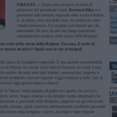
FIRENZE —
Dopo aver ricoperto il ruolo di
Q
portavoce del presidente Giani,
Bernard Dika
si è
presentato alle elezioni regionali dello scorso Ottobre.
A L
E, al primo, vero
test
delle urne, ha totalizzato oltre
di 
14mila preferenze. Un risultato non banale per chi,
Scar
nonostante 28 anni, ha già una lunga esperienza
con 
amministrativa proprio nelle stanze della Regione.
QUI
ma volta nella storia della Regione Toscana, il ruolo di
ve questo incarico? Quali sono le sue principali
la carica di consigliere regionale. È una grande responsabilità
Q
ncia di Pistoia, ma anche verso tutta la Toscana. In realtà il mio
o spirito: da sette anni tanti sindaci, associazioni, imprese e
olvere problemi o trovare risposte. Oggi continuo a farlo "più di
i lavoro ogni giorno fianco a fianco.
o’ il "libero" della squadra di pallavolo: quello che prova a
Ult
zi dove serve. Seguo insieme a lui deleghe molto importanti che
C
zzazione e personale della Regione, rapporti con gli enti locali,
suolo, energia, sport, relazioni internazionali e politiche giovanili
io lavoro resta semplice: esserci, ascoltare e dare risposte