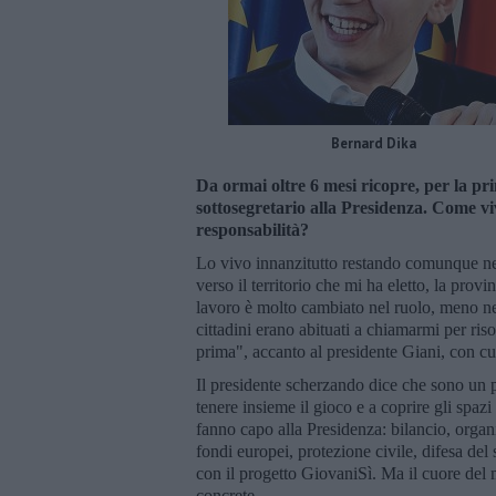
Bernard Dika
Da ormai oltre 6 mesi ricopre, per la pri
sottosegretario alla Presidenza. Come vi
responsabilità?
Lo vivo innanzitutto restando comunque nel
verso il territorio che mi ha eletto, la provi
lavoro è molto cambiato nel ruolo, meno nell
cittadini erano abituati a chiamarmi per ris
prima", accanto al presidente Giani, con cu
Il presidente scherzando dice che sono un p
tenere insieme il gioco e a coprire gli spa
fanno capo alla Presidenza: bilancio, organi
fondi europei, protezione civile, difesa del 
con il progetto GiovaniSì. Ma il cuore del m
concrete.