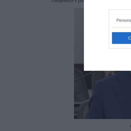
competenze e poi sorprendere con i risultati
Persona