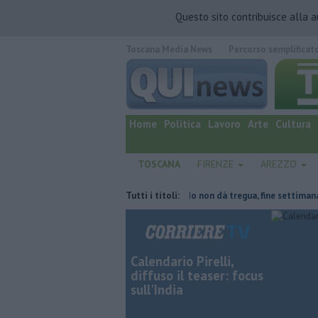
Questo sito contribuisce alla 
Toscana Media News
Percorso semplificat
quotidiano online.
Home
Politica
Lavoro
Arte
Cultura
TOSCANA
FIRENZE
AREZZO
tetto collassa
Il grande caldo non dà tregua, fine settimana rovente
Tutti i titoli:
Calendario Pirelli,
diffuso il teaser: focus
sull'India