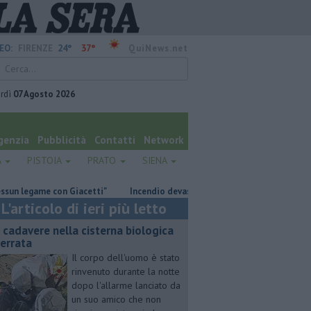
24°
37°
EO:
FIRENZE
QuiNews.net
rdì
07 Agosto 2026
genzia
Pubblicità
Contatti
Network
A
PISTOIA
PRATO
SIENA
 con Giacetti"
Incendio devasta un capannone, parte del tetto collassa
L'articolo di ieri più letto
 cadavere nella cisterna biologica
terrata
Il corpo dell'uomo è stato
rinvenuto durante la notte
dopo l'allarme lanciato da
un suo amico che non