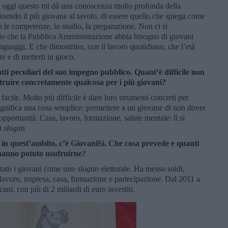
i e oggi questo mi dà una conoscenza molto profonda della
sendo il più giovane al tavolo, di essere quello che spiega come
o le competenze, lo studio, la preparazione. Non ci si
do che la Pubblica Amministrazione abbia bisogno di giovani
nguaggi. E che dimostrino, con il lavoro quotidiano, che l’età
re e di metterti in gioco.
atti peculiari del suo impegno pubblico. Quant’è difficile non
truire concretamente qualcosa per i più giovani?
 facile. Molto più difficile è dare loro strumenti concreti per
significa una cosa semplice: permettere a un giovane di non dover
pportunità. Casa, lavoro, formazione, salute mentale: lì si
li
slogan
, in quest’ambito, c’è GiovaniSì. Che cosa prevede e quanti
, hanno potuto usufruirne?
ttato i giovani come uno
slogan
elettorale. Ha messo soldi,
 lavoro, impresa, casa, formazione e partecipazione. Dal 2011 a
ani, con più di 2 miliardi di euro investiti.