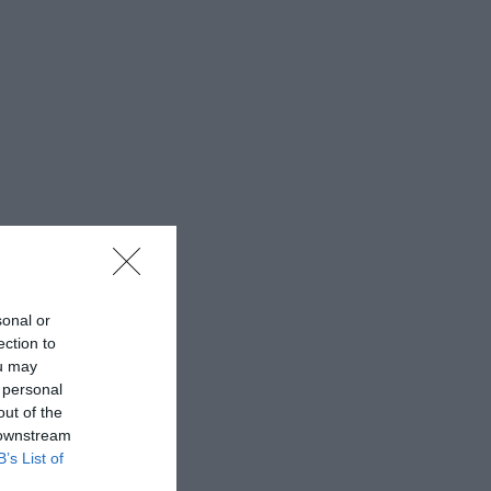
sonal or
ection to
ou may
 personal
out of the
 downstream
B’s List of