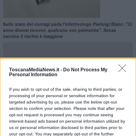
Sullo stato dei contagi parla l'infettivologo Pierluigi Blanc: "Ci
sono diversi ricoveri, qualcuno con polmonite". Senza
vaccino il rischio è maggiore
ToscanaMediaNews.it -
Do Not Process My
FIRENZE —
Procede spedita verso il picco dei contagi l'influenza
Personal Information
che in Toscana a Natale ha tenuto
a letto circa 60mila persone
,
soprattutto bambini piccoli: a dirlo è
Pierluigi Blanc
, infettivologo
If you wish to opt-out of the sale, sharing to third parties, or
dell'Ordine dei Medici di Firenze che fa il punto sull'andamento dei
processing of your personal or sensitive information for
virus influenzali e simili.
targeted advertising by us, please use the below opt-out
"L'influenza di quest'anno
non va sottovalutata
ma è sbagliato
section to confirm your selection. Please note that after your
fare allarmismo perché la situazione è sotto controllo. Anzi mi sento
opt-out request is processed you may continue seeing
di dire che il trend è simile a quello degli anni passati.
Stiamo
interest-based ads based on personal information utilized by
arrivando al picco
, poi il virus comincerà a declinare”.
us or personal information disclosed to third parties prior to
your opt-out. You may separately opt-out of the further