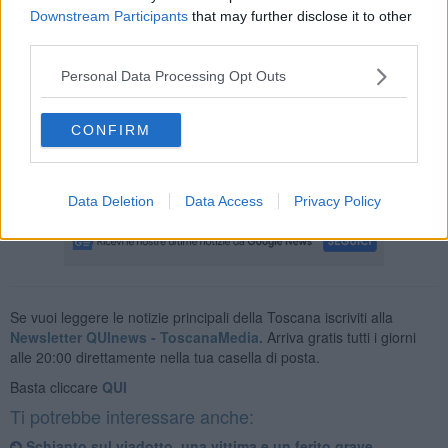
peruviano e un fiorentino. Entrambi sono risultati negativi all'esame
Downstream Participants
that may further disclose it to other
con etilometro.
third parties.
Personal Data Processing Opt Outs
Per stamani è previsto l'affidamento dell'incarico per l'autopsia: si
CONFIRM
punta a determinare quale sia stato l'impatto che ha determinato la
morte del 28enne. Intanto proseguono gli accertamenti per capire
come mai il giovane si trovasse lì a piedi.
Data Deletion
Data Access
Privacy Policy
Se vuoi leggere le notizie principali della Toscana iscriviti alla
Newsletter QUInews - ToscanaMedia.
Arriva gratis tutti i giorni
alle 20:00 direttamente nella tua casella di posta.
Basta cliccare
QUI
Ti potrebbe interessare anche:
Schianto sul viadotto, una vittima e un ferito grave