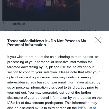
Foto d'archivio
La procura indaga per omicidio stradale nei confronti dei
conducenti che avrebbero travolto l'uomo a piedi in una
strada interdetta ai pedoni
ToscanaMediaNews.it -
Do Not Process My
Personal Information
If you wish to opt-out of the sale, sharing to third parties, or
processing of your personal or sensitive information for
targeted advertising by us, please use the below opt-out
FIRENZE —
Ci sono due indagati per omicidio stradale, nel caso
section to confirm your selection. Please note that after your
dell'
investimento risultato fatale
a un 28enne di origini
opt-out request is processed you may continue seeing
marocchine e residente a Dicomano che, prima dell'alba del 3
interest-based ads based on personal information utilized by
Giugno scorso, stava percorrendo a piedi il viadotto dell'Indiano a
us or personal information disclosed to third parties prior to
Firenze, strada interdetta al transito pedonale.
your opt-out. You may separately opt-out of the further
disclosure of your personal information by third parties on the
Le persone al centro dell'attività della procura sono il motociclista,
IAB’s list of downstream participants. This information may
portato in ospedale in gravi condizioni a seguito dell'impatto, e
l'automobilista che avrebbero travolto il pedone. Sono un cittadino
also be disclosed by us to third parties on the
IAB’s List of