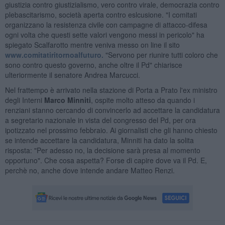
giustizia contro giustizialismo, vero contro virale, democrazia contro
plebascitarismo, società aperta contro eslcusione. "I comitati
organizzano la resistenza civile con campagne di attacco-difesa
ogni volta che questi sette valori vengono messi in pericolo" ha
spiegato Scalfarotto mentre veniva messo on line il sito
www.comitatiritornoalfuturo.
"Servono per riunire tutti coloro che
sono contro questo governo, anche oltre il Pd" chiarisce
ulteriormente il senatore Andrea Marcucci.
Nel frattempo è arrivato nella stazione di Porta a Prato l'ex ministro
degli Interni
Marco Minniti
, ospite molto atteso da quando i
renziani stanno cercando di convincerlo ad accettare la candidatura
a segretario nazionale in vista del congresso del Pd, per ora
ipotizzato nel prossimo febbraio. Ai giornalisti che gli hanno chiesto
se intende accettare la candidatura, Minniti ha dato la solita
risposta: "Per adesso no, la decisione sarà presa al momento
opportuno". Che cosa aspetta? Forse di capire dove va il Pd. E,
perchè no, anche dove intende andare Matteo Renzi.