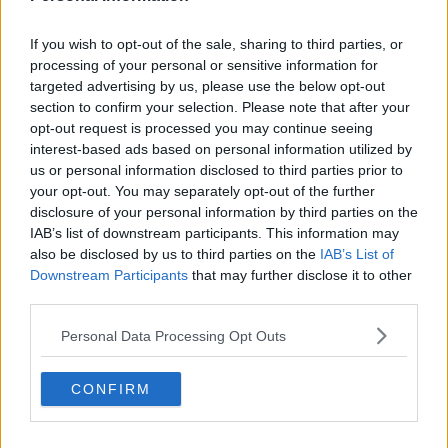
l'insulina. L'efficiacia del monoclonale viente testata, rispetto al
placebo, per quanto riguarda la
conservazione della funzione
If you wish to opt-out of the sale, sharing to third parties, or
delle beta cellule pancreatiche
in adulti e adolescenti con diabete
processing of your personal or sensitive information for
di tipo 1 di nuova diagnosi.
targeted advertising by us, please use the below opt-out
section to confirm your selection. Please note that after your
opt-out request is processed you may continue seeing
interest-based ads based on personal information utilized by
La possibilità di preservare la funzionalità di queste cellule –
us or personal information disclosed to third parties prior to
compromesse dalla patologia - è una delle
sfide della
your opt-out. You may separately opt-out of the further
diabetologia
e proprio in questa ottica si inserisce lo studio
disclosure of your personal information by third parties on the
internazionale.
IAB’s list of downstream participants. This information may
Al momento è aperta soltanto la
coorte
dei pazienti di età
also be disclosed by us to third parties on the
IAB’s List of
maggiore o uguale a 18 anni, ma presto potranno essere arruolati
Downstream Participants
that may further disclose it to other
pazienti di età progressivamente inferiore.
third parties.
Come si svolge lo studio
Personal Data Processing Opt Outs
Lo studio prevede lo screening e la
somministrazione del
farmaco o del placebo in modalità randomizzata
e il
CONFIRM
monitoraggio nel tempo della
funzionalità beta cellulare
. Grazie
alla collaborazione dei centri di diabetologia degli adulti della
Toscana
e dell’
Emilia Romagna
, il Meyer ha avuto la possibilità di