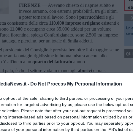
FIRENZE —
Avevano chiesto di riaprire subito e
el
invece saranno, con estrema probabilità, tra gli ultimi
a poter tornare al lavoro. Sono i
parrucchieri
e gli
Q
tta consistente delle circa
110.000 imprese artigiane
esistenti e
​Un 
: sono
11.000
e occupano circa 35.000 addetti per un volume
civ
ll'area fiorentina, spiega Confartigianato, sono 2.500 tra imprese
, tatuaggi e piercing, per un totale di 8mila addetti.
el presidente del Consiglio è prevista ben oltre il 4 maggio: se ne
QUI
rme anti-contagio rigidissime in buona misura ancora allo
 c'è all'incirca un
quarto del fatturato
annuo.
 al palo, è che il settore vada in mano agli
abusivi
e ora si
nciate anche da altri settori. "Così ci ammazzate", si legge in
Q
ediaNews.it -
Do Not Process My Personal Information
anno parte di un più ampio panorama che a livello nazionale,
e
e oltre
260mila addetti
, che partecipano "in maniera
to opt-out of the sale, sharing to third parties, or processing of your per
essere essenziale per garantire il benessere della popolazione -
formation for targeted advertising by us, please use the below opt-out s
r selection. Please note that after your opt-out request is processed y
Ult
eing interest-based ads based on personal information utilized by us or
C
disclosed to third parties prior to your opt-out. You may separately opt-
losure of your personal information by third parties on the IAB’s list of