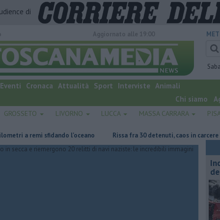
audience di
o
Aggiornato alle 19:00
MET
Sab
Eventi
Cronaca
Attualità
Sport
Interviste
Animali
Chi siamo
A
GROSSETO
LIVORNO
LUCCA
MASSA CARRARA
PIS
i a remi sfidando l'oceano
Rissa fra 30 detenuti, caos in carcere
I
In
de