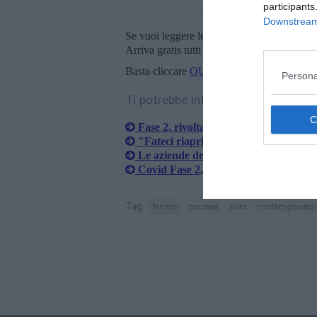
participants
Downstream 
Se vuoi leggere le notizie principali della T
Arriva gratis tutti i giorni alle 20:00 dirett
Basta cliccare
QUI
Persona
Ti potrebbe interessare anche:
Fase 2, rivolta di commercio e pubblic
"Fateci riaprire, i cani non ce la fan
Le aziende dell'export possono ripart
Covid Fase 2, ripartenza con i piedi 
Tag
firenze
toscana
euro
confartigianato