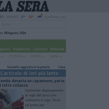
25°
35°
EO:
FIRENZE
QuiNews.net
ato
08 Agosto 2026
genzia
Pubblicità
Contatti
Network
A
PISTOIA
PRATO
SIENA
ncendio aggredisce la pineta
Casa inagibile dopo il rogo nel rimessaggi
L'articolo di ieri più letto
cendio devasta un capannone, parte
l tetto collassa
Imponente dispiegamento
di vigili del fuoco per
contenere il rogo. Terna
sul posto per