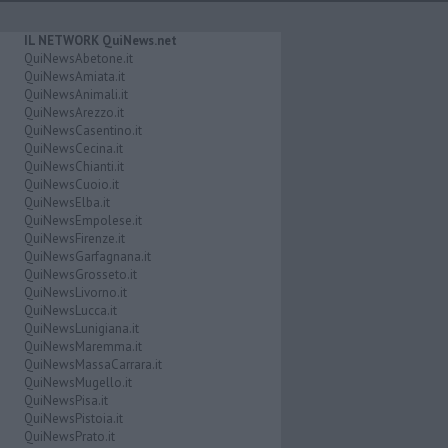
IL NETWORK QuiNews.net
QuiNewsAbetone.it
QuiNewsAmiata.it
QuiNewsAnimali.it
QuiNewsArezzo.it
QuiNewsCasentino.it
QuiNewsCecina.it
QuiNewsChianti.it
QuiNewsCuoio.it
QuiNewsElba.it
QuiNewsEmpolese.it
QuiNewsFirenze.it
QuiNewsGarfagnana.it
QuiNewsGrosseto.it
QuiNewsLivorno.it
QuiNewsLucca.it
QuiNewsLunigiana.it
QuiNewsMaremma.it
QuiNewsMassaCarrara.it
QuiNewsMugello.it
QuiNewsPisa.it
QuiNewsPistoia.it
QuiNewsPrato.it