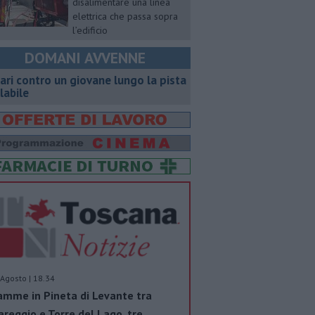
disalimentare una linea
elettrica che passa sopra
l’edificio
DOMANI AVVENNE
ari contro un giovane lungo la pista
clabile
Agosto | 18.34
amme in Pineta di Levante tra
areggio e Torre del Lago, tre