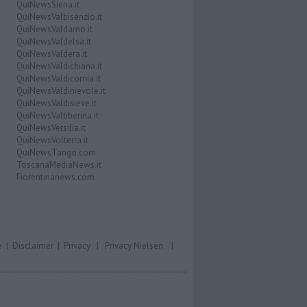
QuiNewsSiena.it
QuiNewsValbisenzio.it
QuiNewsValdarno.it
QuiNewsValdelsa.it
QuiNewsValdera.it
QuiNewsValdichiana.it
QuiNewsValdicornia.it
QuiNewsValdinievole.it
QuiNewsValdisieve.it
QuiNewsValtiberina.it
QuiNewsVersilia.it
QuiNewsVolterra.it
QuiNewsTango.com
ToscanaMediaNews.it
Fiorentinanews.com
e
|
Disclaimer
|
Privacy
|
Privacy Nielsen
|