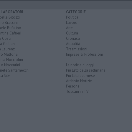
LLABORATORI
CATEGORIE
ella Bitozzi
Politica
io Braccini
Lavoro
hele Bufalino
Arte
ntina Caffieri
Cultura
a Cosci
Cronaca
a Giuliani
Attualità
 Laurenzi
Trasmissioni
ro Mattonai
Imprese & Professioni
ica Nocciolini
lo Nocentini
Le notizie di oggi
iele Santarnecchi
Più Letti della settimana
a Silvi
Più Letti del mese
Archivio Notizie
Persone
Toscani in TV