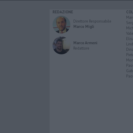
REDAZIONE
CO
Marc
Direttore Responsabile
Serg
Marco Migli
Mic
Vale
Elis
Marco Armeni
Lind
Redattore
Dina
Piet
Mon
Pao
Gabr
Paol