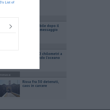
pineta
B’s List of
ronaca
Casa inagibile dopo il
rogo nel rimessaggio
ttualità
Oltre 5000 chilometri a
remi sfidando l'oceano
ronaca
Rissa fra 30 detenuti,
caos in carcere