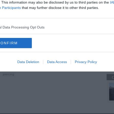
. This information may also be disclosed by us to third parties on the
IA
Participants
that may further disclose it to other third parties.
oscana iscriviti alla
Newsletter QUInews - ToscanaMedia.
amente nella tua casella di posta.
C
l Data Processing Opt Outs
CONFIRM
i esercizi
A
no più"
ire subito
di piombo
Data Deletion
Data Access
Privacy Policy
piercing
C