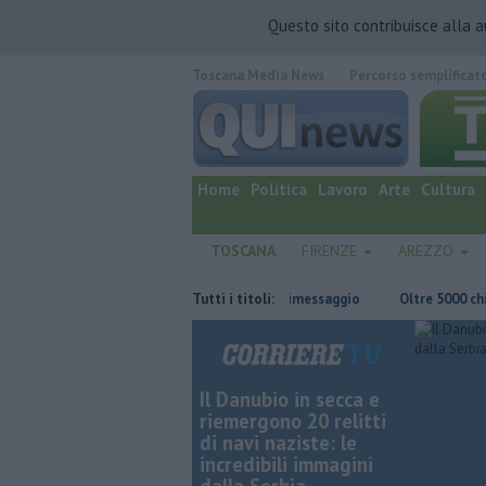
Questo sito contribuisce alla 
Toscana Media News
Percorso semplificat
quotidiano online.
Home
Politica
Lavoro
Arte
Cultura
TOSCANA
FIRENZE
AREZZO
a
Casa inagibile dopo il rogo nel rimessaggio
Tutti i titoli:
Oltre 5000 chilometr
Il Danubio in secca e
riemergono 20 relitti
di navi naziste: le
incredibili immagini