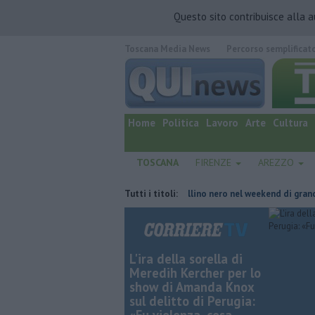
Questo sito contribuisce alla 
Toscana Media News
Percorso semplificat
quotidiano online.
Home
Politica
Lavoro
Arte
Cultura
TOSCANA
FIRENZE
AREZZO
game con Giacetti"
Strade da bollino nero nel weekend di grande eso
Tutti i titoli:
L'ira della sorella di
Meredih Kercher per lo
show di Amanda Knox
sul delitto di Perugia: