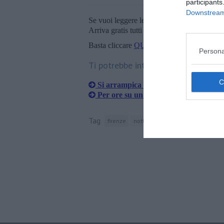
participants
Downstream 
Se vuoi leggere le notizie principali della T
Arriva gratis tutti i giorni alle 20:00 dirett
Basta cliccare
QUI
Persona
Ti potrebbe interessare anche:
Si arrampica sul ponte e minaccia di b
Per ore su un albero rifiutandosi di s
Tag
firenze
notte agitata
piazza santa croc