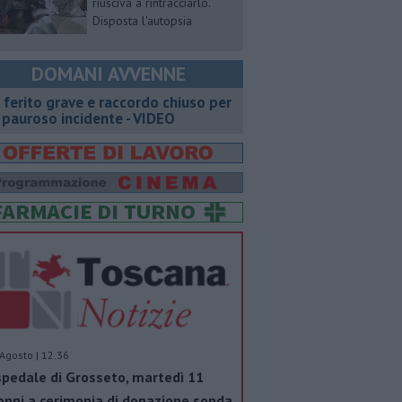
riusciva a rintracciarlo.
Disposta l'autopsia
DOMANI AVVENNE
 ferito grave e raccordo chiuso per
 pauroso incidente - VIDEO
Agosto | 12.36
pedale di Grosseto, martedì 11
nni a cerimonia di donazione sonda