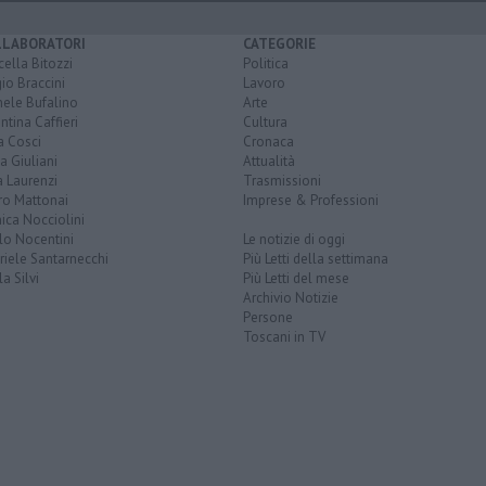
LLABORATORI
CATEGORIE
ella Bitozzi
Politica
io Braccini
Lavoro
hele Bufalino
Arte
ntina Caffieri
Cultura
a Cosci
Cronaca
a Giuliani
Attualità
 Laurenzi
Trasmissioni
ro Mattonai
Imprese & Professioni
ica Nocciolini
lo Nocentini
Le notizie di oggi
iele Santarnecchi
Più Letti della settimana
a Silvi
Più Letti del mese
Archivio Notizie
Persone
Toscani in TV