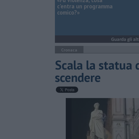
«Fu violenza, cosa
c'entra un programma
comico?»
Cronaca
Scala la statua 
scendere