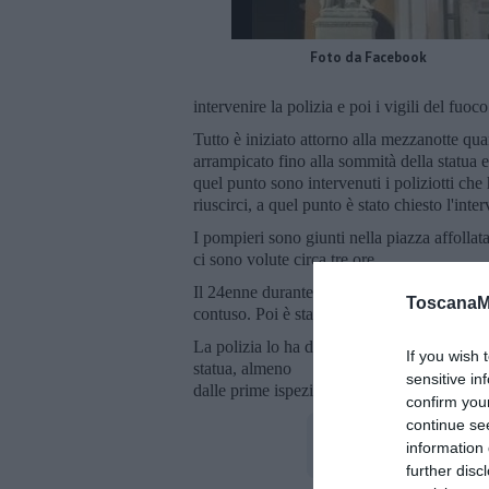
Foto da Facebook
intervenire la polizia e poi i vigili del fuoc
Tutto è iniziato attorno alla mezzanotte qua
arrampicato fino alla sommità della statua e
quel punto sono intervenuti i poliziotti ch
riuscirci, a quel punto è stato chiesto l'inte
I pompieri sono giunti nella piazza affollata
ci sono volute circa tre ore.
Il 24enne durante l'identificazione ha reagi
ToscanaM
contuso. Poi è stato affidato al personale de
La polizia lo ha denunciato per ubriachezz
If you wish 
statua, almeno
sensitive in
dalle prime ispezioni, non risulta che abbia
confirm you
continue se
information 
further disc