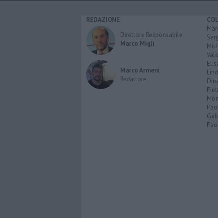
REDAZIONE
CO
Marc
Direttore Responsabile
Serg
Marco Migli
Mic
Vale
Elis
Marco Armeni
Lind
Redattore
Dina
Piet
Mon
Pao
Gabr
Paol