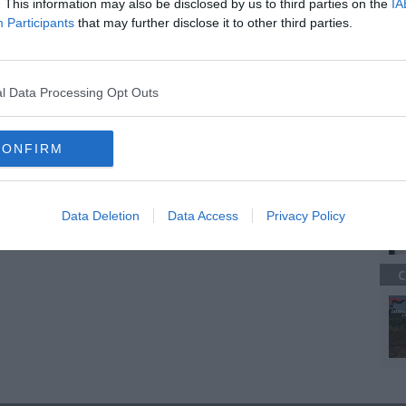
. This information may also be disclosed by us to third parties on the
IA
Participants
that may further disclose it to other third parties.
oscana iscriviti alla
Newsletter QUInews - ToscanaMedia.
amente nella tua casella di posta.
A
l Data Processing Opt Outs
CONFIRM
uttarsi giù
A
cendere
Data Deletion
Data Access
Privacy Policy
e
senegal
dante alighieri
autogrù
C