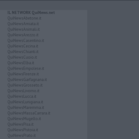
IL NETWORK QuiNews.net
QuiNewsAbetone.it
QuiNewsAmiata.it
QuiNewsAnimali.it
QuiNewsArezzo.it
QuiNewsCasentino.it
QuiNewsCecina.it
QuiNewsChianti.it
QuiNewsCuoio.it
QuiNewsElba.it
QuiNewsEmpolese.it
QuiNewsFirenze.it
QuiNewsGarfagnana.it
QuiNewsGrosseto.it
QuiNewsLivorno.it
QuiNewsLucca.it
QuiNewsLunigiana.it
QuiNewsMaremma.it
QuiNewsMassaCarrara.it
QuiNewsMugello.it
QuiNewsPisa.it
QuiNewsPistoia.it
QuiNewsPrato.it