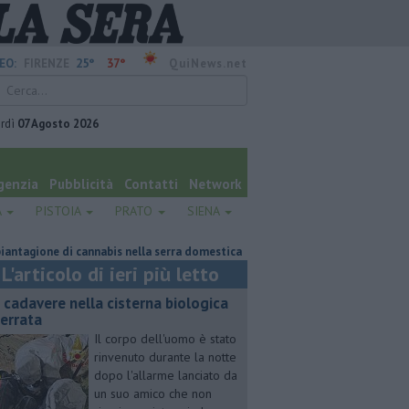
25°
37°
EO:
FIRENZE
QuiNews.net
rdì
07 Agosto 2026
genzia
Pubblicità
Contatti
Network
A
PISTOIA
PRATO
SIENA
one di cannabis nella serra domestica
Retiambiente, M5S: "Nessun lega
L'articolo di ieri più letto
 cadavere nella cisterna biologica
terrata
Il corpo dell'uomo è stato
rinvenuto durante la notte
dopo l'allarme lanciato da
un suo amico che non