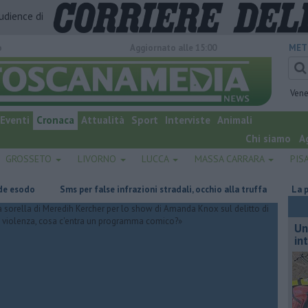
audience di
o
Aggiornato alle 15:00
MET
Vene
Eventi
Cronaca
Attualità
Sport
Interviste
Animali
Chi siamo
A
GROSSETO
LIVORNO
LUCCA
MASSA CARRARA
PIS
do
Sms per false infrazioni stradali, occhio alla truffa
La piantagi
Un
in