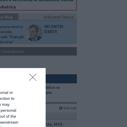
diatrica
ui Blog
di Riccardo Ferrucci
INCONTRI
ucca la mostra
D'ARTE
Marcello
selli “Dialoghi
la città"
Condoglianze
ui Ambiente
​Il trasporto pubblico su
sonal or
gomma in Toscana
ection to
ou may
imi articoli
Vedi tutti
 personal
ttualità
out of the
 downstream
Retiambiente, M5S: