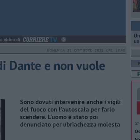
Un
un
DOMENICA
31 OTTOBRE 2021
ORE 18:40
di Dante e non vuole
Sono dovuti intervenire anche i vigili
del fuoco con l'autoscala per farlo
scendere. L'uomo è stato poi
denunciato per ubriachezza molesta
07 
Os
Mo