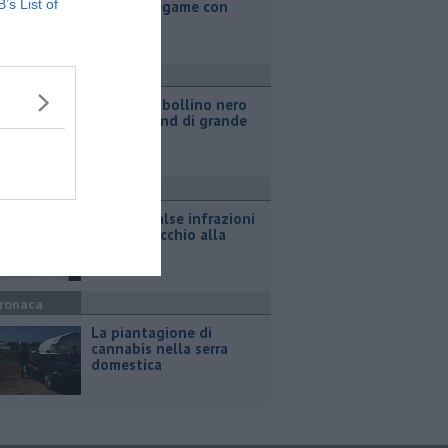
B’s List of
"Nessun legame con
Giacetti"
ttualità
Strade da bollino nero
nel weekend di grande
esodo
ttualità
Sms per false infrazioni
stradali, occhio alla
truffa
ronaca
La piantagione di
cannabis nella serra
domestica