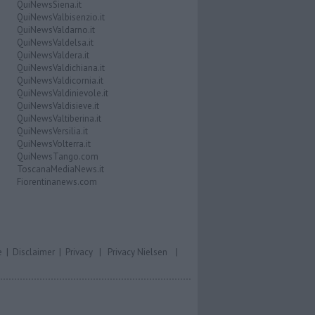
QuiNewsSiena.it
QuiNewsValbisenzio.it
QuiNewsValdarno.it
QuiNewsValdelsa.it
QuiNewsValdera.it
QuiNewsValdichiana.it
QuiNewsValdicornia.it
QuiNewsValdinievole.it
QuiNewsValdisieve.it
QuiNewsValtiberina.it
QuiNewsVersilia.it
QuiNewsVolterra.it
QuiNewsTango.com
ToscanaMediaNews.it
Fiorentinanews.com
e
|
Disclaimer
|
Privacy
|
Privacy Nielsen
|