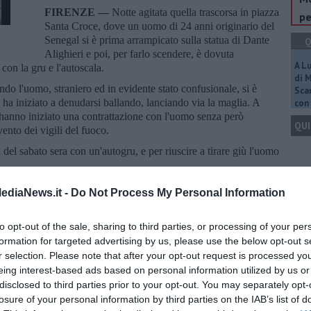
FIRENZE —
Notte agitata quella trascorsa in piazza
pe
Santa Croce, dove un uomo di 24 anni originario del
Senegal si è prima arrampicato sulla statua di Dante
Q
Alighieri e poi, per farlo scendere, è dovuta
A L
o con la gru e l'autoscala.
di 
ndo l'uomo, straniero ed in evidente stato confusionale, si è
Scar
 ha iniziato a denudarsi ballando, lanciando via la maglia. A
con 
e hanno iniziato una contrattazione con l'uomo senza però
QUI
rvento dei vigili del fuoco.
 del sabato sera con un'autogru, e per riuscire a tirare giù l'uomo
to agli agenti, causando pure la caduta di un poliziotto, rimasto
Q
ediaNews.it -
Do Not Process My Personal Information
l 118 per le cure.
a molesta e per resistenza ma non per danneggiamento perché la
to opt-out of the sale, sharing to third parties, or processing of your per
formation for targeted advertising by us, please use the below opt-out s
 subito danni.
r selection. Please note that after your opt-out request is processed y
Ult
eing interest-based ads based on personal information utilized by us or
A
disclosed to third parties prior to your opt-out. You may separately opt-
losure of your personal information by third parties on the IAB’s list of