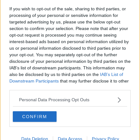
"Mio figlio bloccato in Marocco da quattro mesi"
If you wish to opt-out of the sale, sharing to third parties, or
Sbarco a Salerno, in arrivo migranti in Toscana
processing of your personal or sensitive information for
targeted advertising by us, please use the below opt-out
Incendio anche davanti alla caserma dei pompieri
section to confirm your selection. Please note that after your
opt-out request is processed you may continue seeing
interest-based ads based on personal information utilized by
Traffico di rifiuti, 116 indagati a Firenze
us or personal information disclosed to third parties prior to
your opt-out. You may separately opt-out of the further
Addio uomo del sorriso, l'ultimo saluto a Idy
disclosure of your personal information by third parties on the
IAB’s list of downstream participants. This information may
Il pesce pappagallo di Pianosa
also be disclosed by us to third parties on the
IAB’s List of
Downstream Participants
that may further disclose it to other
L'ex calciatore depredava gli spogliatoi
third parties.
Mazzinghi, il ricordo di Mouhamed Ali Ndiaye
Personal Data Processing Opt Outs
Willy
CONFIRM
Undici tonnellate di rifiuti speciali per il Senegal
Aggredisce nonna e nipoti, lo blocca un vicino
Data Deletion
Data Access
Privacy Policy