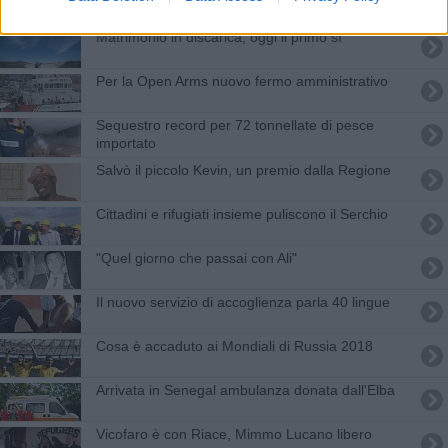
Matrimonio in discarica, oggi il primo sì
Per la Open Arms nuovo fermo amministrativo
Sequestro record per 72 tonnellate di pesce
importato
Salvò il piccolo Kevin, un premio dalla Regione
Cittadini e rifugiati insieme puliscono il Serchio
​"Quel giorno che passai con Ali"
Il nuovo servizio di accoglienza parla 40 lingue
Cosa è accaduto ai Mondiali di Russia 2018
Arrivata in Senegal ambulanza donata dall'Elba
Vicofaro è con Riace, Mimmo Lucano libero