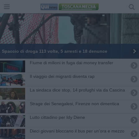
Spaccio di droga 113 volte, 5 arresti e 18 denunce
Fiume di milioni in fuga dai money transfer
Il viaggio dei migranti diventa rap
La sindaca dice stop, 14 profughi via da Cascina
Strage dei Senegalesi, Firenze non dimentica
Lutto cittadino per Idy Diene
Dieci giovani bloccano il bus per un'ora e mezzo