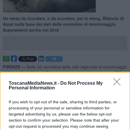
Un mese da ricordare, o da scordare, per lo smog. Bilancio di
Arpat sulla base dei dati delle centraline di monitoraggio.
Superamenti anche nel 2016
FIRENZE —
Nelle 32 centraline della rete regionale di monitoraggio
della qualità dell'aria in Toscana attive per la misurazione del PM10
nel mese di dicembre si sono registrati
303
superamenti del limite
ToscanaMediaNews.it -
Do Not Process My
di
50 µg/m3
, che hanno interessato
24
centraline, sia quelle di
Personal Information
fondo che quelle di traffico. In alcuni casi i superamenti ci sono stati
quasi tutti i giorni.
If you wish to opt-out of the sale, sharing to third parties, or
Riguardo al Pm10, i 303 superamenti hanno interessato 24
processing of your personal or sensitive information for
centraline sia di fondo sia di traffico, in alcuni casi con superamenti
targeted advertising by us, please use the below opt-out
quasi tutti i giorni.
section to confirm your selection. Please note that after your
opt-out request is processed you may continue seeing